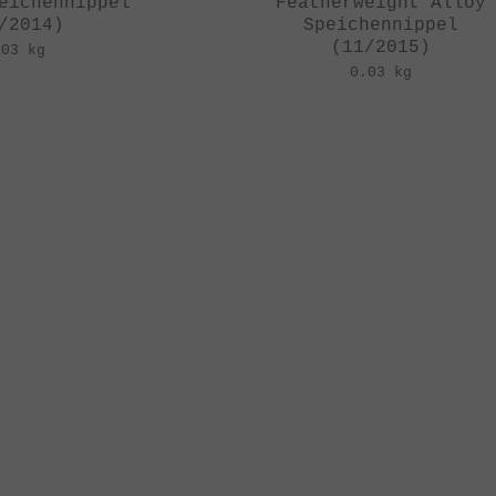
eichennippel
"Featherweight Alloy
/2014)
Speichennippel
(11/2015)
.03 kg
0.03 kg