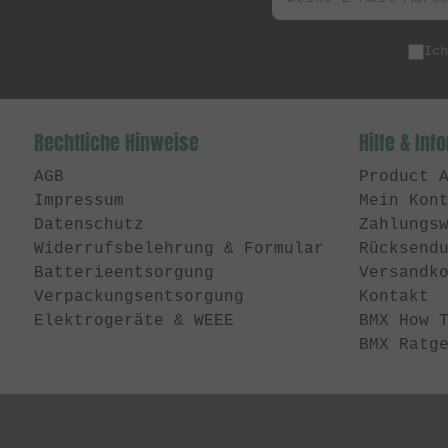
Ic
Rechtliche Hinweise
Hilfe & Inf
AGB
Product 
Impressum
Mein Kon
Datenschutz
Zahlungs
Widerrufsbelehrung & Formular
Rücksend
Batterieentsorgung
Versandk
Verpackungsentsorgung
Kontakt
Elektrogeräte & WEEE
BMX How 
BMX Ratg