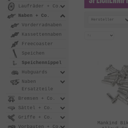
Laufräder + Co.
Naben + Co.
Hersteller
Vorderradnaben
Kassettennaben
Freecoaster
Speichen
Speichennippel
Hubguards
Naben
Ersatzteile
Bremsen + Co.
Sättel + Co.
Griffe + Co.
Mankind Bi
Vorbauten + Co.