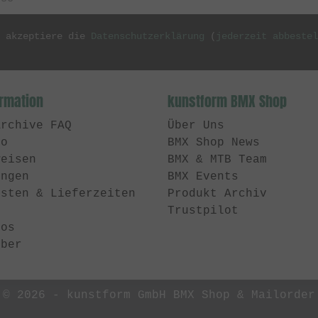
h akzeptiere die
Datenschutzerklärung
(
jederzeit abbestel
ormation
kunstform BMX Shop
Archive FAQ
Über Uns
to
BMX Shop News
weisen
BMX & MTB Team
ungen
BMX Events
osten & Lieferzeiten
Produkt Archiv
Trustpilot
Tos
eber
© 2026 -
kunstform GmbH BMX Shop & Mailorder