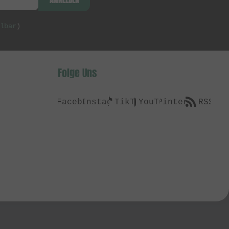
lbar
)
Folge Uns
Facebook
Instagram
TikTok
YouTube
Pinterest
RSS