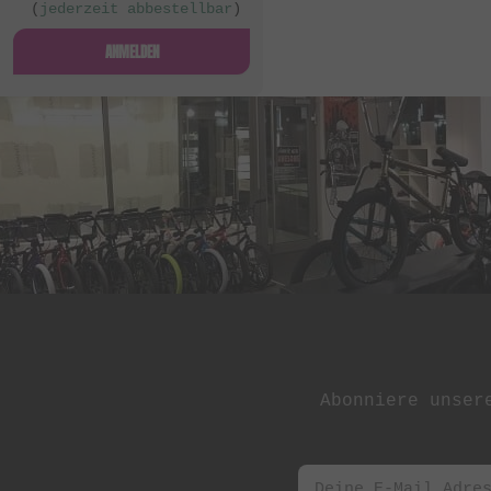
(
jederzeit abbestellbar
)
ANMELDEN
Abonniere unser