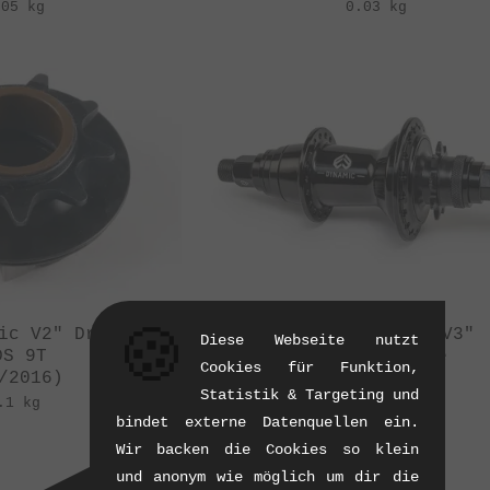
.05 kg
0.03 kg
🍪
ic V2" Driver -
eclat "Dynamic V3"
Diese Webseite nutzt
DS 9T
Kassettennabe
Cookies für Funktion,
/2016)
(06/2016)
Statistik & Targeting und
.1 kg
0.58 kg
bindet externe Datenquellen ein.
Wir backen die Cookies so klein
und anonym wie möglich um dir die