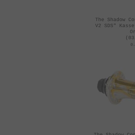
The Shadow Co
V2 SDS" Kasse
O
(03
0
The Shadow Co