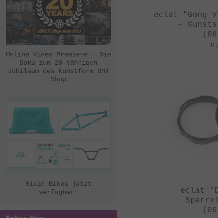
eclat "Gong V
- Kunsts
(08
0
Online Video Premiere - Die
Doku zum 20-jährigen
Jubiläum des kunstform BMX
Shop
Rixin Bikes jetzt
eclat "
verfügbar!
Sperrk
(06