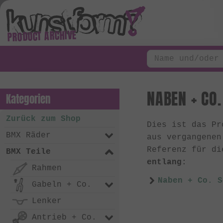
PRODUCT ARCHIVE
NABEN + CO.
Kategorien
Zurück zum Shop
Dies ist das P
BMX Räder
aus vergangene
Referenz für di
BMX Teile
entlang:
Rahmen
Naben + Co. S
Gabeln + Co.
Lenker
Antrieb + Co.