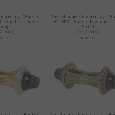
nspiracy "Raptor
The Shadow Conspiracy "R
ttennabe - Agent
V2 SDS" Kassettennabe -
range
Spill
/2016)
(03/2016)
.48 kg
0.48 kg
nspiracy "Raptor"
The Shadow Conspiracy "Ra