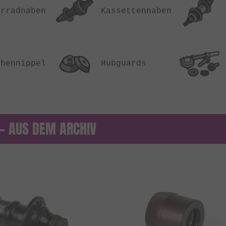
erradnaben
Kassettennaben
chennippel
Hubguards
 — AUS DEM ARCHIV