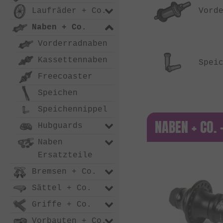
Laufräder + Co.
Vord
Naben + Co.
Vorderradnaben
Kassettennaben
Spei
Freecoaster
Speichen
Speichennippel
NABEN + CO.
Hubguards
Naben
Ersatzteile
Bremsen + Co.
Sättel + Co.
Griffe + Co.
Vorbauten + Co.