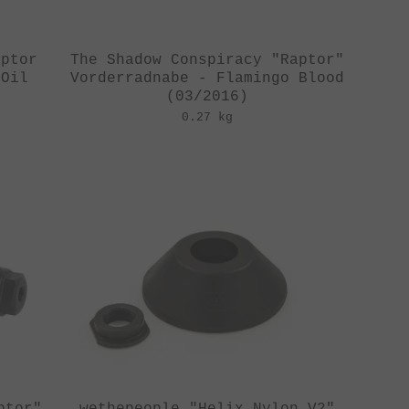
aptor
The Shadow Conspiracy "Raptor"
 Oil
Vorderradnabe - Flamingo Blood
(03/2016)
0.27 kg
ptor"
wethepeople "Helix Nylon V2"