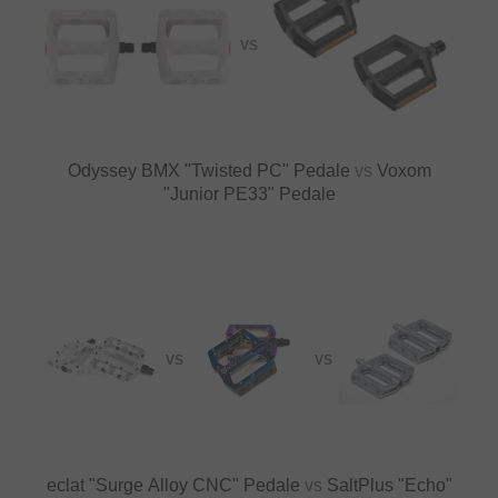
VS
Odyssey BMX "Twisted PC" Pedale
vs
Voxom
"Junior PE33" Pedale
VS
VS
eclat "Surge Alloy CNC" Pedale
vs
SaltPlus "Echo"