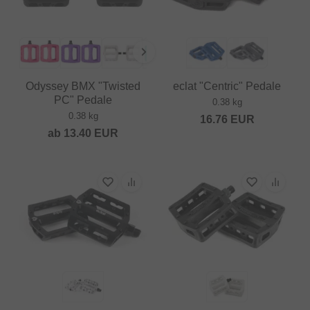
Odyssey BMX "Twisted
eclat "Centric" Pedale
PC" Pedale
0.38 kg
0.38 kg
16.76
EUR
ab
13.40
EUR