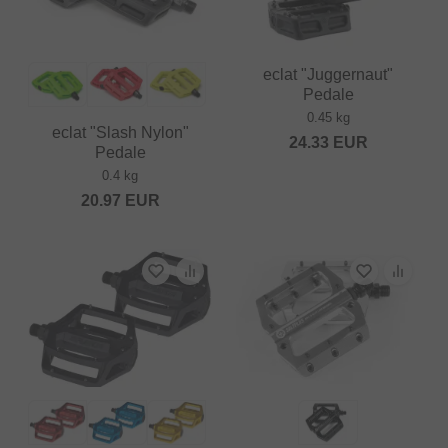
eclat "Juggernaut"
Pedale
0.45 kg
eclat "Slash Nylon"
24.33
EUR
Pedale
0.4 kg
20.97
EUR