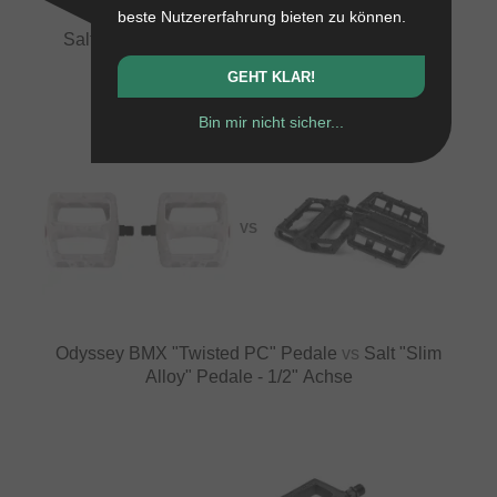
beste Nutzererfahrung bieten zu können.
Salt "Slim Alloy" Pedale - 1/2" Achse
vs
Voxom
"Junior PE33" Pedale
GEHT KLAR!
Bin mir nicht sicher...
VS
Odyssey BMX "Twisted PC" Pedale
vs
Salt "Slim
Alloy" Pedale - 1/2" Achse