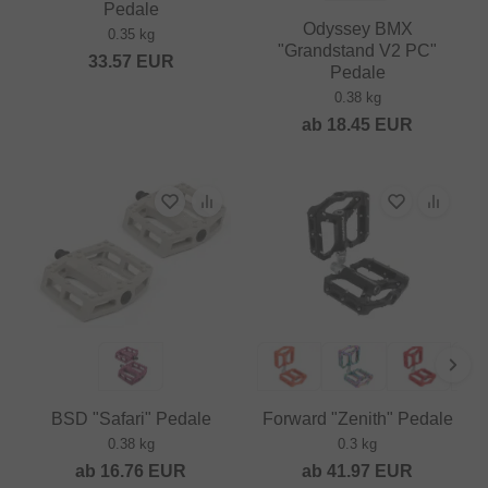
Pedale
Odyssey BMX
0.35 kg
"Grandstand V2 PC"
33.57
EUR
Pedale
0.38 kg
ab
18.45
EUR
BSD "Safari" Pedale
Forward "Zenith" Pedale
0.38 kg
0.3 kg
ab
16.76
EUR
ab
41.97
EUR