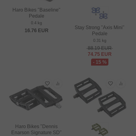
Haro Bikes "Baseline"
Pedale
0.4 kg
Stay Strong "Axis Mini"
16.76
EUR
Pedale
0.31 kg
88.19
EUR
74.75
EUR
- 15 %
Haro Bikes "Dennis
Enarson Signature SD"