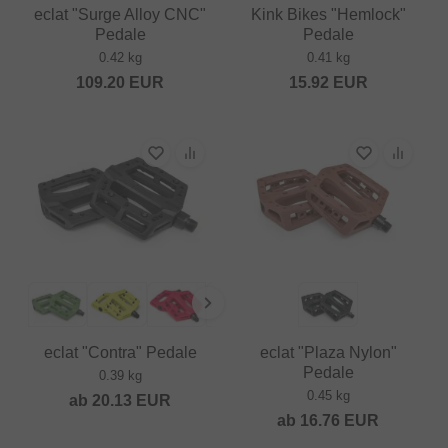
eclat "Surge Alloy CNC"
Kink Bikes "Hemlock"
Pedale
Pedale
0.42 kg
0.41 kg
109.20
EUR
15.92
EUR
eclat "Contra" Pedale
eclat "Plaza Nylon"
Pedale
0.39 kg
0.45 kg
ab
20.13
EUR
ab
16.76
EUR