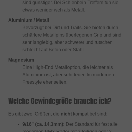
sind günstiger. Bei Schienbein-Treffern tun sie
etwas weniger weh als Metall.
Aluminium / Metall
Bevorzugt bei Dirt und Trails. Sie bieten durch
schärfere Metallpins überlegenen Grip und sind
sehr langlebig, aber schwerer und rutschen
schlecht auf Beton oder Stahl.
Magnesium
Eine High-End Metalloption, die leichter als
Aluminium ist, aber sehr teuer. Im modernen
Freestyle eher selten.
Welche Gewindegröße brauche ich?
Es gibt zwei Größen, die
nicht
kompatibel sind:
9/16" (ca. 14,3mm):
Der Standard für fast alle
modernen BMX Räder mit 3-teiligen oder 2-