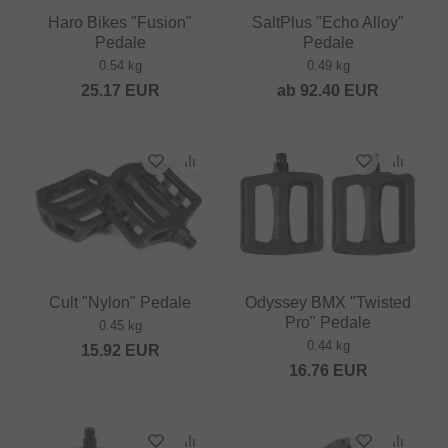
Haro Bikes "Fusion"
SaltPlus "Echo Alloy"
Pedale
Pedale
0.54 kg
0.49 kg
25.17
EUR
ab
92.40
EUR
Cult "Nylon" Pedale
Odyssey BMX "Twisted
Pro" Pedale
0.45 kg
0.44 kg
15.92
EUR
16.76
EUR