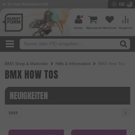
DE
30 Tage Rückgaberecht
Konto
Warenkorb
Merkliste
Vergleich
BMX Shop & Mailorder
Hilfe & Information
BMX How Tos
BMX HOW TOS
NEUIGKEITEN
15/15
1