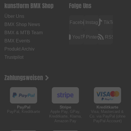
kunstform BMX Shop
Folge Uns
Über Uns
Facebook
Instagram
TikTok
BMX Shop News
BMX & MTB Team
YouTube
Pinterest
RSS
BMX Events
Produkt Archiv
Trustpilot
Zahlungsweisen
PayPal
Stripe
Kreditkarte
PayPal, Kreditkarte
Apple Pay, GPay,
Visa, Mastercard &
Kreditkarte, Klarna,
Co. via PayPal (ohne
Amazon Pay
PayPal Account)