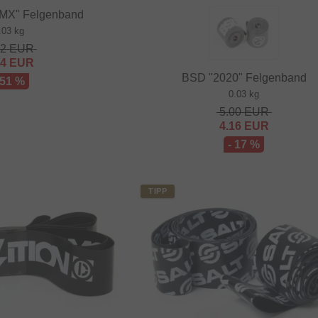
BMX" Felgenband
.03 kg
32
EUR
64
EUR
BSD "2020" Felgenband
 51 %
0.03 kg
5.00
EUR
4.16
EUR
- 17 %
TIPP