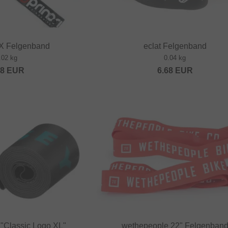
X Felgenband
eclat Felgenband
.02 kg
0.04 kg
68
EUR
6.68
EUR
"Classic Logo XL"
wethepeople 22" Felgenban