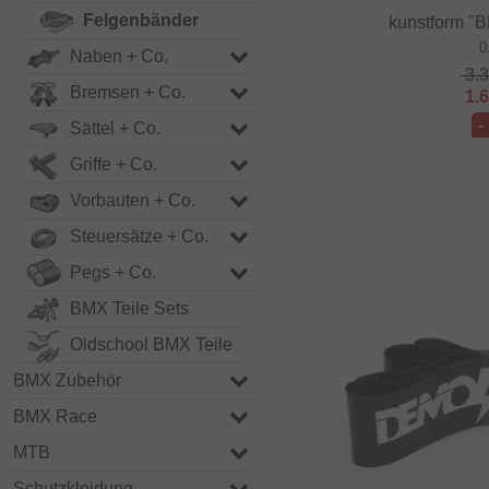
Felgenbänder
kunstform "
0
Naben + Co.
3.
Bremsen + Co.
1.
-
Sättel + Co.
Griffe + Co.
Vorbauten + Co.
Steuersätze + Co.
Pegs + Co.
BMX Teile Sets
Oldschool BMX Teile
BMX Zubehör
BMX Race
MTB
Schutzkleidung