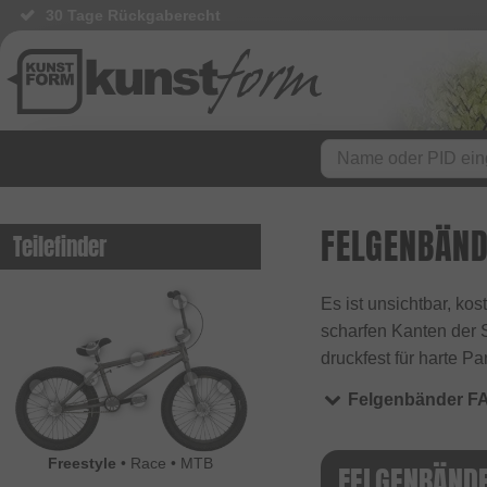
30 Tage Rückgaberecht
FELGENBÄN
Teilefinder
Es ist unsichtbar, k
scharfen Kanten der S
druckfest für harte P
Felgenbänder F
Freestyle
•
Race
•
MTB
FELGENBÄND