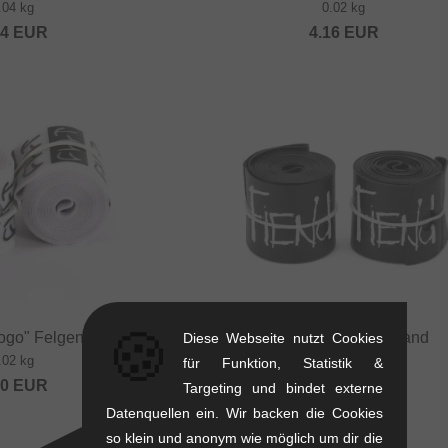
.04 kg
0.02 kg
84
EUR
4.16
EUR
🍪
Logo" Felgenband
Fiend BMX Felgenband
Diese Webseite nutzt Cookies
.02 kg
0.02 kg
für Funktion, Statistik &
00
EUR
4.16
EUR
Targeting und bindet externe
Datenquellen ein. Wir backen die Cookies
so klein und anonym wie möglich um dir die