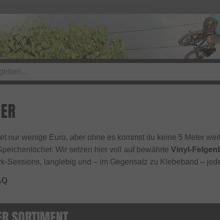
DER
ostet nur wenige Euro, aber ohne es kommst du keine 5 Meter we
peichenlöcher. Wir setzen hier voll auf bewährte
Vinyl-Felgen
ark-Sessions, langlebig und – im Gegensatz zu Klebeband – jed
AQ
ER SORTIMENT