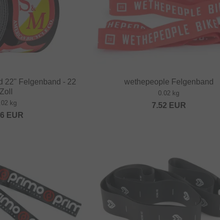
d 22" Felgenband - 22
wethepeople Felgenband
Zoll
0.02 kg
.02 kg
7.52
EUR
16
EUR