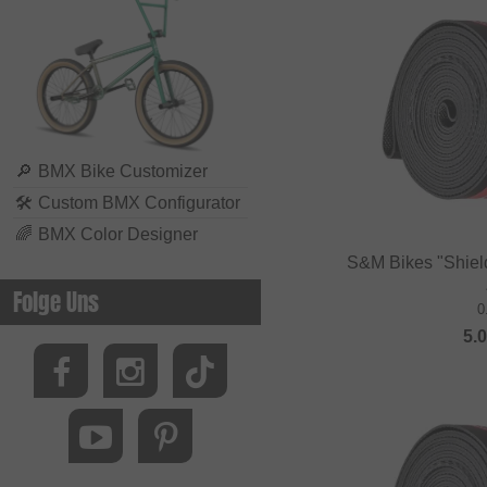
🔎
BMX Bike Customizer
🛠
Custom BMX Configurator
🌈
BMX Color Designer
S&M Bikes "Shiel
Folge Uns
0
5.