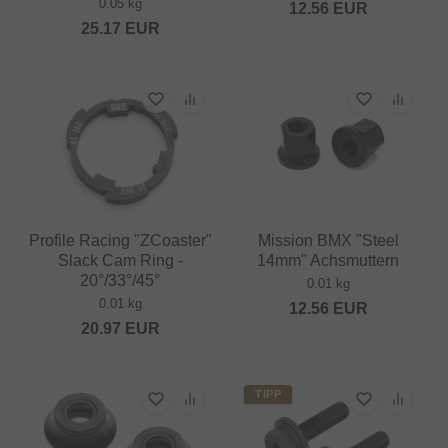
0.05 kg
12.56
EUR
25.17
EUR
Profile Racing "ZCoaster"
Mission BMX "Steel
Slack Cam Ring -
14mm" Achsmuttern
20°/33°/45°
0.01 kg
0.01 kg
12.56
EUR
20.97
EUR
TIPP