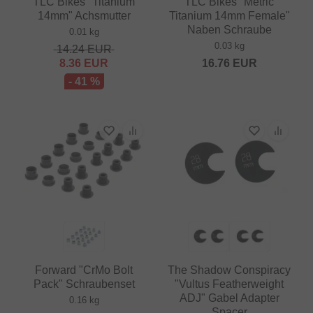
TLC Bikes "Titanium
TLC Bikes "Metric
14mm" Achsmutter
Titanium 14mm Female"
Naben Schraube
0.01 kg
0.03 kg
14.24
EUR
8.36
EUR
16.76
EUR
- 41 %
Forward "CrMo Bolt
The Shadow Conspiracy
Pack" Schraubenset
"Vultus Featherweight
ADJ" Gabel Adapter
0.16 kg
Spacer