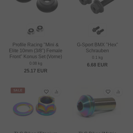
Profile Racing "Mini &
G-Sport BMX "Hex"
Elite 10mm (3/8") Female
Schrauben
Front" Konus Set (Vorne)
0.1 kg
0.08 kg
6.68
EUR
25.17
EUR
SALE