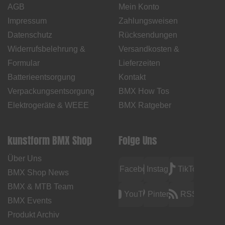
AGB
Mein Konto
Impressum
Zahlungsweisen
Datenschutz
Rücksendungen
Widerrufsbelehrung &
Versandkosten &
Formular
Lieferzeiten
Batterieentsorgung
Kontakt
Verpackungsentsorgung
BMX How Tos
Elektrogeräte & WEEE
BMX Ratgeber
kunstform BMX Shop
Folge Uns
Über Uns
Facebook
Instagram
TikTok
BMX Shop News
BMX & MTB Team
YouTube
Pinterest
RSS
BMX Events
Produkt Archiv