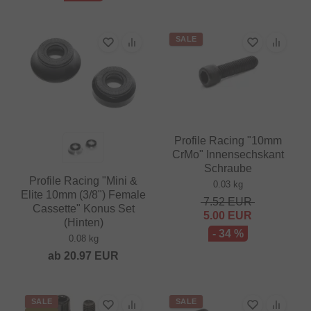
SALE
Profile Racing "10mm
CrMo" Innensechskant
Schraube
Profile Racing "Mini &
0.03 kg
Elite 10mm (3/8") Female
7.52
EUR
Cassette" Konus Set
5.00
EUR
(Hinten)
- 34 %
0.08 kg
ab
20.97
EUR
SALE
SALE