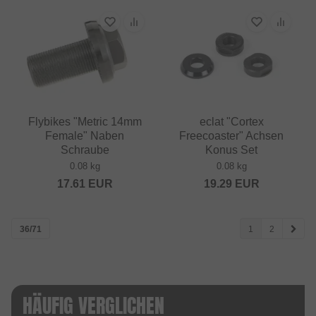
Flybikes "Metric 14mm
eclat "Cortex
Female" Naben
Freecoaster" Achsen
Schraube
Konus Set
0.08 kg
0.08 kg
17.61
EUR
19.29
EUR
36/71
1
2
HÄUFIG VERGLICHEN