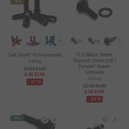
TIPP
Salt "Solid" Schraubenset
TLC Bikes "Metric
Titanium 10mm (3/8")
0.08 kg
Female" Naben
10.04
EUR
Schraube
8.36
EUR
0.03 kg
- 17 %
12.56
EUR
8.36
EUR
- 33 %
NEU