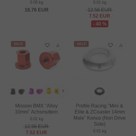
0.05 kg
0.01 kg
16.76
EUR
12.56
EUR
7.52
EUR
- 40 %
SALE
SALE
Mission BMX "Alloy
Profile Racing "Mini &
10mm" Achsmuttern
Elite & ZCoaster 14mm
Male" Konus (Non Drive
0.01 kg
Side)
12.56
EUR
0.01 kg
7.52
EUR