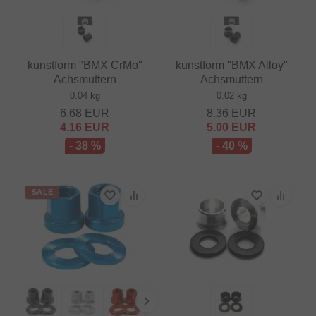
kunstform "BMX CrMo"
kunstform "BMX Alloy"
Achsmuttern
Achsmuttern
0.04 kg
0.02 kg
6.68
EUR
8.36
EUR
4.16
EUR
5.00
EUR
- 38 %
- 40 %
SALE