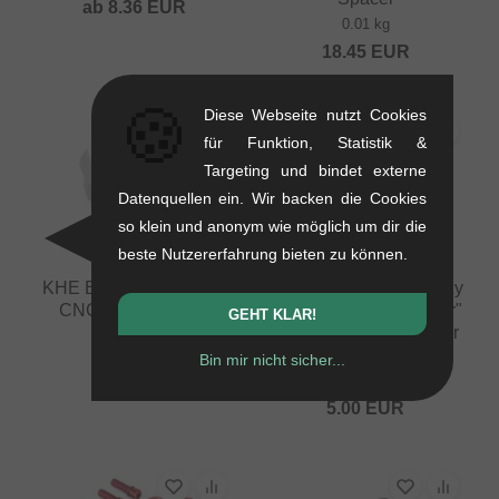
ab
8.36
EUR
0.01 kg
18.45
EUR
🍪
Diese Webseite nutzt Cookies
für Funktion, Statistik &
Targeting und bindet externe
Datenquellen ein. Wir backen die Cookies
so klein und anonym wie möglich um dir die
beste Nutzererfahrung bieten zu können.
KHE Bikes "Aluminium
The Shadow Conspiracy
CNC" Achsmuttern
"Optimized Freecoaster"
GEHT KLAR!
Lockmutter - Non Driver
0.01 kg
Side
Bin mir nicht sicher...
4.16
EUR
0.02 kg
5.00
EUR