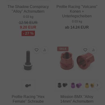
The Shadow Conspiracy
Profile Racing "Volcano"
"Alloy" Achsmuttern
Konen +
Unterlegscheiben
0.03 kg
0.03 kg
12.56
EUR
9.20
EUR
ab
14.24
EUR
- 27 %
SALE
Profile Racing "Hex
Mission BMX "Alloy
Female" Schraube
14mm" Achsmuttern