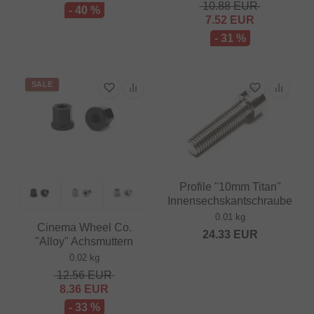
10.88
EUR
- 40 %
7.52
EUR
- 31 %
SALE
Profile "10mm Titan"
Innensechskantschraube
0.01 kg
Cinema Wheel Co.
24.33
EUR
"Alloy" Achsmuttern
0.02 kg
12.56
EUR
8.36
EUR
- 33 %