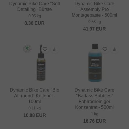
Dynamic Bike Care "Soft
Dynamic Bike Care
Detailing" Bürste
"Assembly Pro"
Montagepaste - 500ml
0.05 kg
0.58 kg
8.36
EUR
41.97
EUR
Dynamic Bike Care "Bio
Dynamic Bike Care
All-round" Kettenöl -
"Badass Bubbles"
100ml
Fahrradreiniger
Konzentrat - 500ml
0.11 kg
1 kg
10.88
EUR
16.76
EUR