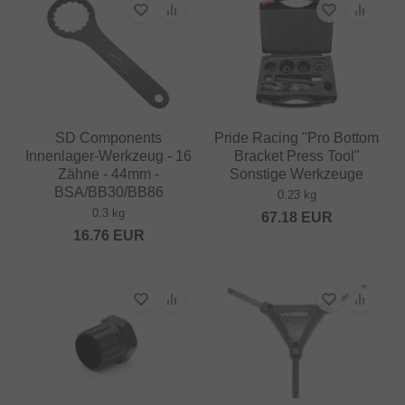
SD Components
Pride Racing "Pro Bottom
Innenlager-Werkzeug - 16
Bracket Press Tool"
Zähne - 44mm -
Sonstige Werkzeuge
BSA/BB30/BB86
0.23 kg
0.3 kg
67.18
EUR
16.76
EUR