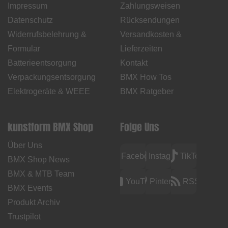
Impressum
Zahlungsweisen
Datenschutz
Rücksendungen
Widerrufsbelehrung &
Versandkosten &
Formular
Lieferzeiten
Batterieentsorgung
Kontakt
Verpackungsentsorgung
BMX How Tos
Elektrogeräte & WEEE
BMX Ratgeber
kunstform BMX Shop
Folge Uns
Über Uns
Facebook
Instagram
TikTok
BMX Shop News
BMX & MTB Team
YouTube
Pinterest
RSS
BMX Events
Produkt Archiv
Trustpilot