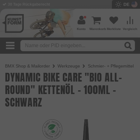
DE
BMX Shop seit 2003
Konto
Warenkorb
Merkliste
Vergleich
BMX Shop & Mailorder
Werkzeuge
Schmier- + Pflegemittel
DYNAMIC BIKE CARE "BIO ALL-
ROUND" KETTENÖL - 100ML -
SCHWARZ