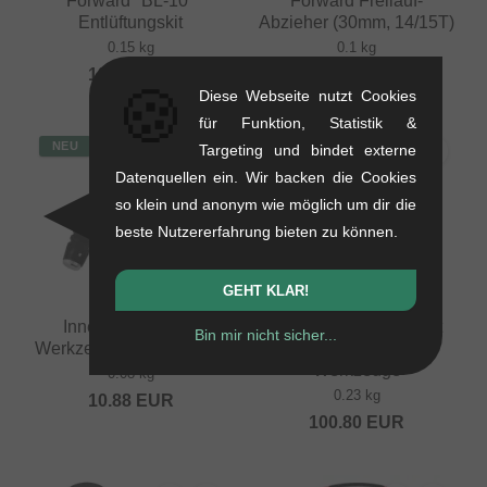
Forward "BL-10"
Forward Freilauf-
Entlüftungskit
Abzieher (30mm, 14/15T)
0.15 kg
0.1 kg
19.29
EUR
13.40
EUR
🍪
Diese Webseite nutzt Cookies
für Funktion, Statistik &
NEU
Targeting und bindet externe
Datenquellen ein. Wir backen die Cookies
so klein und anonym wie möglich um dir die
beste Nutzererfahrung bieten zu können.
GEHT KLAR!
Forward
Pride Racing
Innenverlegungs-
"Disassembly Ratchet
Bin mir nicht sicher...
Werkzeug (Guide Cable)
Ring Tool" Sonstige
Werkzeuge
0.08 kg
0.23 kg
10.88
EUR
100.80
EUR