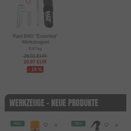
Rant BMX "Essential"
Werkzeugset
0.67 kg
26.01
EUR
20.97
EUR
- 19 %
WERKZEUGE - NEUE PRODUKTE
NEU
NEU