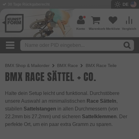
DE
BMX Shop seit 2003
Konto
Warenkorb
Merkliste
Vergleich
BMX Shop & Mailorder
BMX Race
BMX Race Teile
BMX RACE SÄTTEL + CO.
Halte dein Setup leicht und funktional. Durchstöbere
unsere Auswahl an minimalistischen
Race Sätteln
,
stabilen
Sattelstangen
in allen Durchmessern (von
22.2mm bis 27.2mm) und sicheren
Sattelklemmen
. Der
perfekte Ort, um ein paar extra Gramm zu sparen.