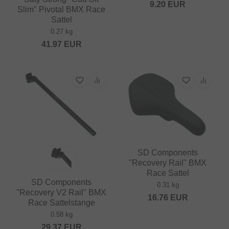
9.20
EUR
Slim" Pivotal BMX Race
Sattel
0.27 kg
41.97
EUR
SD Components
"Recovery Rail" BMX
Race Sattel
SD Components
0.31 kg
"Recovery V2 Rail" BMX
16.76
EUR
Race Sattelstange
0.58 kg
29.37
EUR