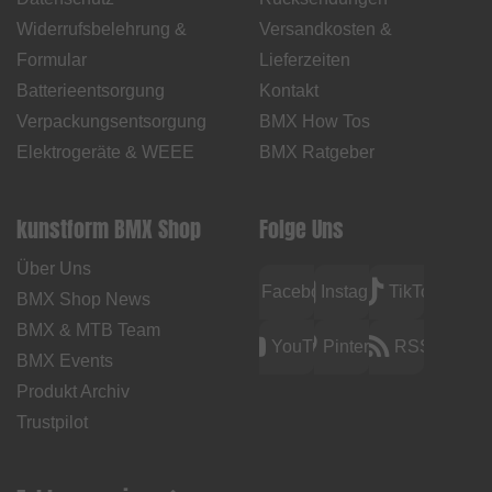
Widerrufsbelehrung &
Versandkosten &
Formular
Lieferzeiten
Batterieentsorgung
Kontakt
Verpackungsentsorgung
BMX How Tos
Elektrogeräte & WEEE
BMX Ratgeber
kunstform BMX Shop
Folge Uns
Über Uns
Facebook
Instagram
TikTok
BMX Shop News
BMX & MTB Team
YouTube
Pinterest
RSS
BMX Events
Produkt Archiv
Trustpilot