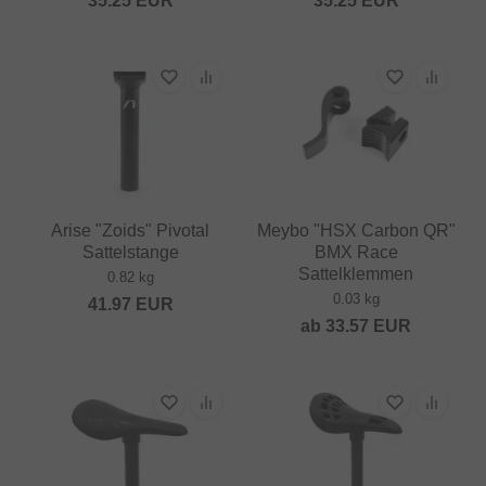
35.25
EUR
35.25
EUR
Arise "Zoids" Pivotal
Meybo "HSX Carbon QR"
Sattelstange
BMX Race
Sattelklemmen
0.82 kg
0.03 kg
41.97
EUR
ab
33.57
EUR