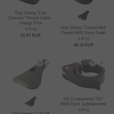
Stay Strong "Fast
Chevron" Pivotal Sattel -
Orange Print
Stay Strong "Combo Mid"
0.25 kg
Pivotal BMX Race Sattel
41.97
EUR
0.28 kg
46.18
EUR
SD Components "SD"
BMX Race Sattelklemme
0.04 kg
Stay Strong "Cutt Off