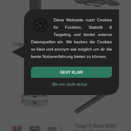
🍪
Diese Webseite nutzt Cookies
Tioga "Spyder Stratum"
für Funktion, Statistik &
Rail Sattel
Targeting und bindet externe
0.12 kg
Datenquellen ein. Wir backen die Cookies
Tioga "D-Lite " Pivotal
151.22
EUR
so klein und anonym wie möglich um dir die
Sattelstange
beste Nutzererfahrung bieten zu können.
0.2 kg
20.97
EUR
GEHT KLAR!
Bin mir nicht sicher...
Tioga "T-Bone BMX"