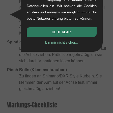
Pflicht bei Alu-Kurbeln!
Diese dünnen
Datenquellen ein. Wir backen die Cookies
Stahlscheiben sitzen zwischen Pedalachse und
so klein und anonym wie möglich um dir die
Kurbelarm. Sie verhindern, dass sich die harte
beste Nutzererfahrung bieten zu können.
Stahlachse des Pedals in das weichere
Aluminium der Kurbel frisst (Ursache Nr. 1 für
GEHT KLAR!
Knacken und Kurbeldefekte).
Spindle Bolts (Achsschrauben)
Bin mir nicht sicher...
Die seitlichen Schrauben, die den Kurbelarm auf
die Achse ziehen. Prüfe sie regelmäßig, da sie
sich durch Vibrationen lösen können.
Pinch Bolts (Klemmschrauben)
Zu finden an Shimano/DXR Style Kurbeln. Sie
klemmen den Arm auf der Achse fest. Immer
gleichmäßig anziehen!
Wartungs-Checkliste