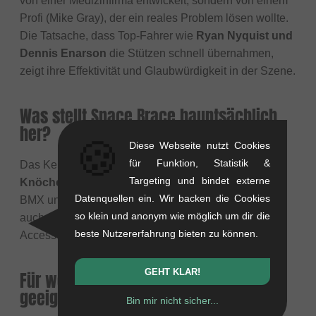
von einer Medizinfirma entwickelt, sondern von einem
Profi (Mike Gray), der ein reales Problem lösen wollte.
Die Tatsache, dass Top-Fahrer wie
Ryan Nyquist und
Dennis Enarson
die Stützen schnell übernahmen,
zeigt ihre Effektivität und Glaubwürdigkeit in der Szene.
Was stellt Space Brace hauptsächlich
her?
🍪
Diese Webseite nutzt Cookies
für Funktion, Statistik &
Das Kernprodukt von Space Brace ist ihre
Targeting und bindet externe
Knöchelstütze
, die speziell für Actionsportarten wie
Datenquellen ein. Wir backen die Cookies
BMX und Skateboarding entwickelt wurde. Sie bieten
so klein und anonym wie möglich um dir die
auch andere Schutzausrüstung und zugehörige
beste Nutzererfahrung bieten zu können.
Accessoires an.
GEHT KLAR!
Für wen sind Space Brace-Produkte
geeignet?
Bin mir nicht sicher...