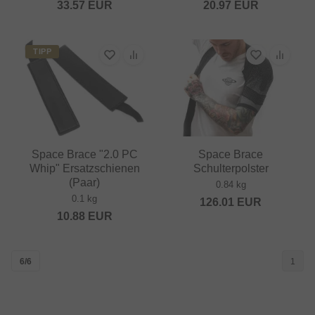
33.57
EUR
20.97
EUR
TIPP
Space Brace "2.0 PC
Space Brace
Whip" Ersatzschienen
Schulterpolster
(Paar)
0.84 kg
0.1 kg
126.01
EUR
10.88
EUR
6/6
1