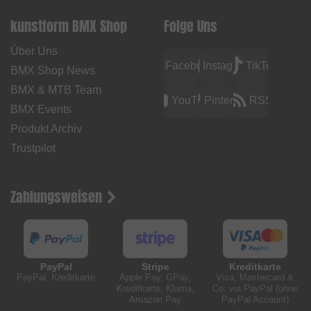
kunstform BMX Shop
Folge Uns
Über Uns
Facebook
Instagram
TikTok
BMX Shop News
BMX & MTB Team
YouTube
Pinterest
RSS
BMX Events
Produkt Archiv
Trustpilot
Zahlungsweisen
PayPal
Stripe
Kreditkarte
PayPal, Kreditkarte
Apple Pay, GPay,
Visa, Mastercard &
Kreditkarte, Klarna,
Co. via PayPal (ohne
Amazon Pay
PayPal Account)