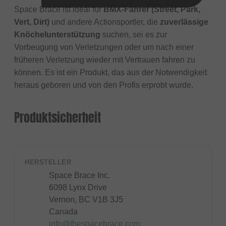
Space Brace ist ideal für
BMX-Fahrer (Street, Park,
Vert, Dirt)
und andere Actionsportler, die
zuverlässige
Knöchelunterstützung
suchen, sei es zur
Vorbeugung von Verletzungen oder um nach einer
früheren Verletzung wieder mit Vertrauen fahren zu
können. Es ist ein Produkt, das aus der Notwendigkeit
heraus geboren und von den Profis erprobt wurde.
Produktsicherheit
HERSTELLER
Space Brace Inc.
6098 Lynx Drive
Vernon, BC V1B 3J5
Canada
info@thespacebrace.com