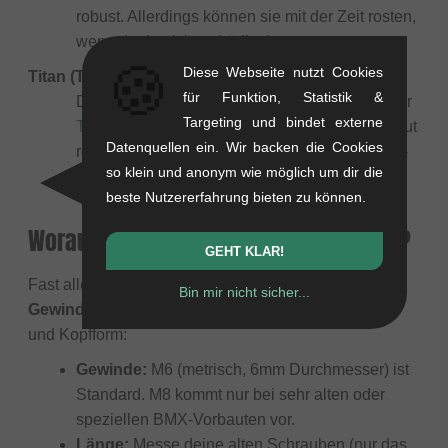
robust. Allerdings können sie mit der Zeit rosten,
wenn der Lack beschädigt ist.
🍪
Diese Webseite nutzt Cookies
Titan (Ti)
für Funktion, Statistik &
Die High-End-Lösung (z.B. von
TLC Bikes
oder
Targeting und bindet externe
Title
). Titan ist ca. 40% leichter als Stahl, absolut
Datenquellen ein. Wir backen die Cookies
rostfrei und extrem stabil. Perfekt für Leichtbau-
so klein und anonym wie möglich um dir die
Projekte.
beste Nutzererfahrung bieten zu können.
Worauf muss ich bei der Größe achten?
GEHT KLAR!
Fast alle modernen MTB Vorbauten nutzen
M6
Bin mir nicht sicher...
Gewinde
. Es gibt jedoch Unterschiede in der Länge
und Kopfform:
Gewinde:
M6 (metrisch, 6mm Durchmesser) ist
Standard. M8 kommt nur bei sehr alten oder
speziellen BMX-Vorbauten vor.
Länge:
Messe deine alten Schrauben (nur das