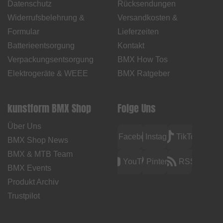
Datenschutz
Rücksendungen
Widerrufsbelehrung &
Versandkosten &
Formular
Lieferzeiten
Batterieentsorgung
Kontakt
Verpackungsentsorgung
BMX How Tos
Elektrogeräte & WEEE
BMX Ratgeber
kunstform BMX Shop
Folge Uns
Über Uns
Facebook
Instagram
TikTok
BMX Shop News
BMX & MTB Team
YouTube
Pinterest
RSS
BMX Events
Produkt Archiv
Trustpilot