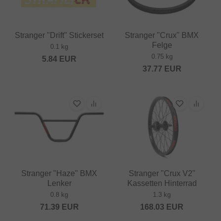
Stranger "Drift" Stickerset
Stranger "Crux" BMX
Felge
0.1 kg
0.75 kg
5.84
EUR
37.77
EUR
Stranger "Haze" BMX
Stranger "Crux V2"
Lenker
Kassetten Hinterrad
0.8 kg
1.3 kg
71.39
EUR
168.03
EUR