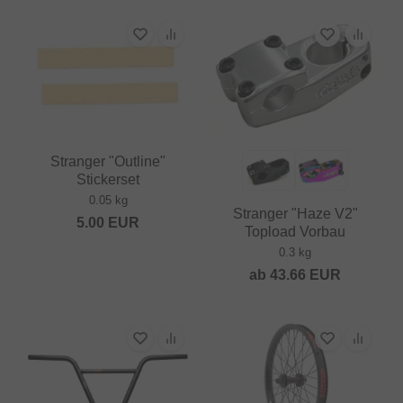
Stranger "Outline"
Stickerset
0.05 kg
Stranger "Haze V2"
5.00
EUR
Topload Vorbau
0.3 kg
ab
43.66
EUR