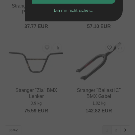
Stranger "Zefaria Slim"
Stranger "Crux V2
Bin mir nicht sicher...
Pivotal Sattel
Freecoaster" Driver
0.27 kg
0.05 kg
37.77
EUR
57.10
EUR
Stranger "Zia" BMX
Stranger "Ballast IC"
Lenker
BMX Gabel
0.9 kg
1.02 kg
75.59
EUR
142.82
EUR
36/42
1
2