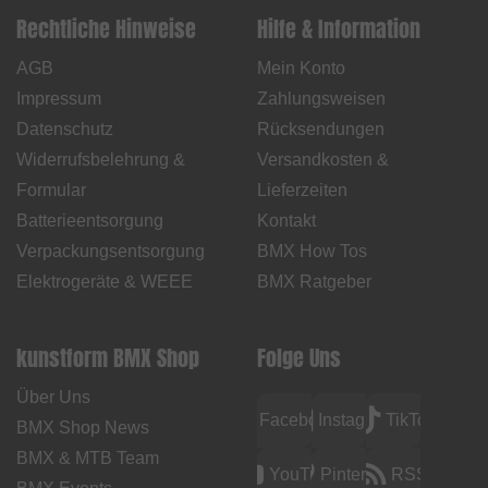
Rechtliche Hinweise
Hilfe & Information
AGB
Mein Konto
Impressum
Zahlungsweisen
Datenschutz
Rücksendungen
Widerrufsbelehrung &
Versandkosten &
Formular
Lieferzeiten
Batterieentsorgung
Kontakt
Verpackungsentsorgung
BMX How Tos
Elektrogeräte & WEEE
BMX Ratgeber
kunstform BMX Shop
Folge Uns
Über Uns
Facebook
Instagram
TikTok
BMX Shop News
BMX & MTB Team
YouTube
Pinterest
RSS