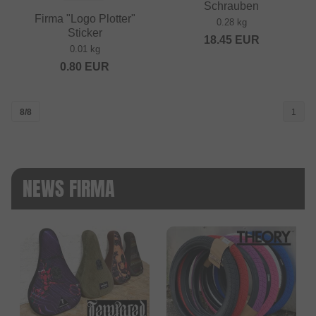
Schrauben
Firma "Logo Plotter"
0.28 kg
Sticker
18.45
EUR
0.01 kg
0.80
EUR
8/8
1
NEWS FIRMA