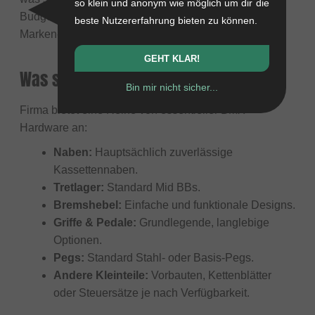
so klein und anonym wie möglich um dir die
Budget-Builds oder Fahrer macht, die Funktion über
beste Nutzererfahrung bieten zu können.
Marken-Hype stellen.
GEHT KLAR!
Was stellt Firma hauptsächlich her?
Bin mir nicht sicher...
Firma bietet eine Reihe von essentieller BMX-
Hardware an:
Naben:
Hauptsächlich zuverlässige
Kassettennaben.
Tretlager:
Standard Mid BBs.
Bremshebel:
Einfache und funktionale Designs.
Griffe & Pedale:
Grundlegende, langlebige
Optionen.
Pegs:
Standard Stahl- oder Basis-Pegs.
Andere Kleinteile:
Vorbauten, Kettenblätter
oder Steuersätze je nach Verfügbarkeit.