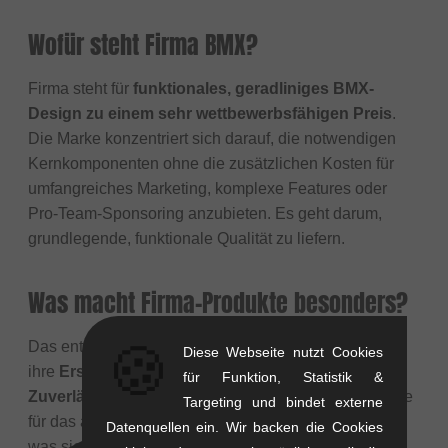
Wofür steht Firma BMX?
Firma steht für
funktionales, geradliniges BMX-
Design zu einem sehr wettbewerbsfähigen Preis
.
Die Marke konzentriert sich darauf, die notwendigen
Kernkomponenten ohne die zusätzlichen Kosten für
umfangreiches Marketing, komplexe Features oder
Pro-Team-Sponsoring anzubieten. Es geht darum,
grundlegende, funktionale Qualität zu liefern.
Was macht Firma-Produkte besonders?
🍪
Das entscheidende Merkmal von Firma-Produkten ist
Diese Webseite nutzt Cookies
ihre
Erschwinglichkeit kombiniert mit funktionaler
für Funktion, Statistik &
Zuverlässigkeit
. Sie bieten essentielle BMX-Teile, die
Targeting und bindet externe
für das alltägliche Fahren zuverlässig funktionieren,
Datenquellen ein. Wir backen die Cookies
was sie zu einer beliebten Wahl für Reparaturen,