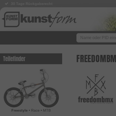
30 Tage Rückgaberecht
BMX Shop seit 2003
FREEDOMB
Teilefinder
Freestyle
•
Race
•
MTB