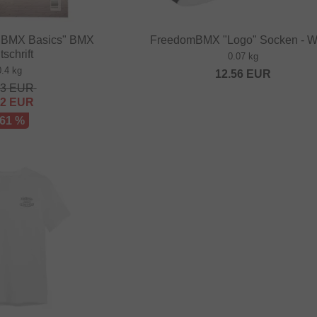
BMX Basics" BMX
FreedomBMX "Logo" Socken - W
tschrift
0.07 kg
0.4 kg
12.56
EUR
63
EUR
82
EUR
 61 %