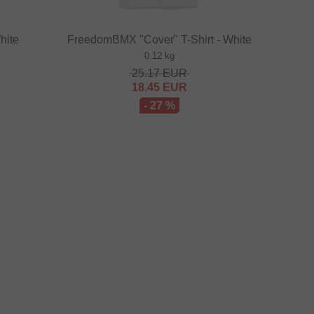
hite
FreedomBMX "Cover" T-Shirt - White
0.12 kg
25.17
EUR
18.45
EUR
- 27 %