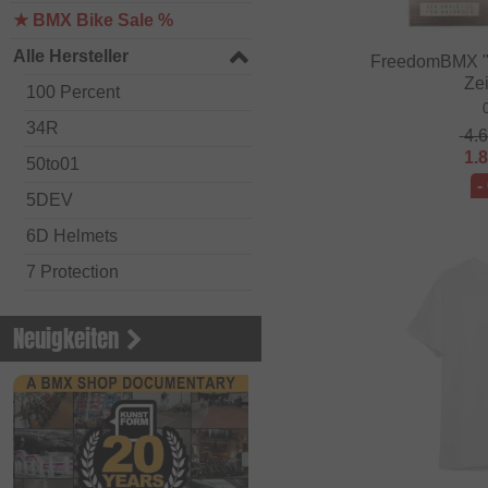
★ BMX Bike Sale %
Alle Hersteller
FreedomBMX "
Zei
100 Percent
34R
4.
1.
50to01
-
5DEV
6D Helmets
7 Protection
Academy BMX
Neuigkeiten
Acepac
ACS BMX
Alienation BMX
Alive
ALK 13