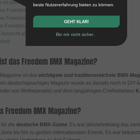
s ist das Freedom BMX Magazine?
beste Nutzererfahrung bieten zu können.
 das Freedom BMX Magazine?
as Freedom BMX Magazine besonders?
GEHT KLAR!
das Freedom BMX Magazine heute?
 Übersicht alter FreedomBMX Produkte?
Bin mir nicht sicher...
rheit
ist das Freedom BMX Magazine?
agazine ist das
wichtigste und traditionsreichste BMX-Ma
 rein deutschsprachiges Magazin wurde es damals noch in DIY-
ünder von Wethepeople) und dem langjährigen Chefredakteur
K
as Freedom BMX Magazine?
für die
deutsche BMX-Szene
. Es war jahrzehntelang das zen
 Jams bis hin zu großen internationalen Events. Es war bekannt