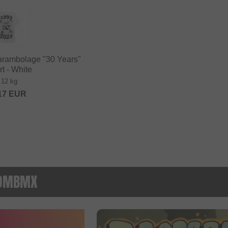
rambolage "30 Years"
rt - White
.12 kg
17
EUR
DOMBMX