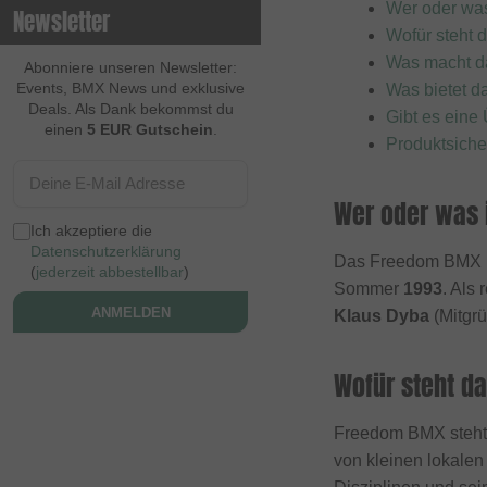
Wer oder wa
Newsletter
Contec
Wofür steht
Was macht d
Continental
Abonniere unseren Newsletter:
Events, BMX News und exklusive
Was bietet 
Cream BMX Magazine
Deals. Als Dank bekommst du
Gibt es eine
einen
5 EUR Gutschein
.
Cult
Produktsiche
Cycle Training
Wer oder was 
Cyclus Tools
Ich akzeptiere die
Demolition
Datenschutzerklärung
Das Freedom BMX M
(
jederzeit abbestellbar
)
Dia Tech
Sommer
1993
. Als
ANMELDEN
Klaus Dyba
(Mitgr
Dickies
Dig BMX Magazine
Wofür steht d
Division BMX
DK
Freedom BMX steht 
Doomed Brand
von kleinen lokalen