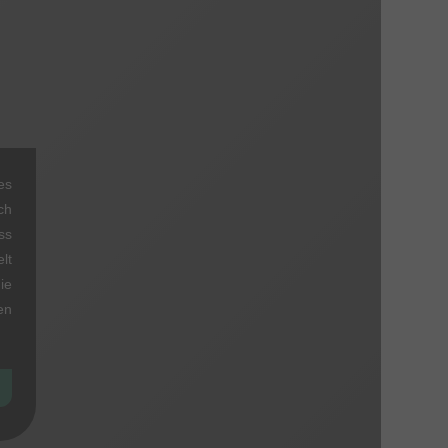
es
ch
ss
lt
ie
en