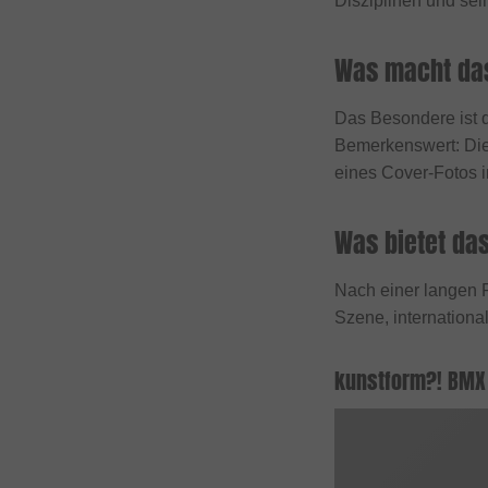
Disziplinen und sei
DUB BMX
Duo Brand
Was macht da
Dynamic Bike Care
Eastpak
Das Besondere ist d
Bemerkenswert: Di
eclat
eines Cover-Fotos 
Elevn Technologies
ERGOTEC
Was bietet da
Erigen BMX
Nach einer langen 
Etnies
Szene, internationa
Evolve
Factory of Madness
kunstform?! BMX
Fairdale
Family BMX
Fareast Cycles