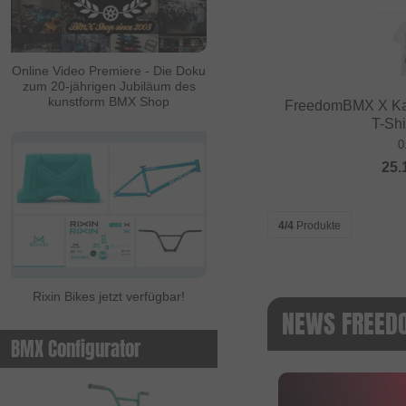
ALL IN
Ambit
Online Video Premiere - Die Doku
zum 20-jährigen Jubiläum des
Animal Bikes
kunstform BMX Shop
FreedomBMX X Ka
Ares Bikes
T-Shi
0
Arise
25.
Autum Bikes
Avian
4/4
Produkte
baco
Bell
Rixin Bikes jetzt verfügbar!
Beringer
NEWS FREE
Beringer Bicycle
BMX Configurator
Bicross Editions
Bicycle Union