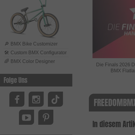
Biking Club
Black Bearing
Bluegrass
BMXFIX
Bolle
🔎
BMX Bike Customizer
🛠
Custom BMX Configurator
Bombtrack Bikes
🌈
BMX Color Designer
Bone Deth
Die Finals 2026 D
BMX Flatla
Brave Classics
Folge Uns
Brixton
BSD
FREEDOMBMX
Cinelli
Cinema Wheel Co.
In diesem Artik
CLIQ
Colony Bikes