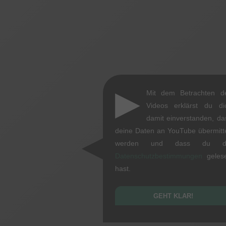
▶
Mit dem Betrachten d
Videos erklärst du di
damit einverstanden, da
deine Daten an YouTube übermitte
werden und dass du d
Datenschutzbestimmungen
geles
hast.
GEHT KLAR!