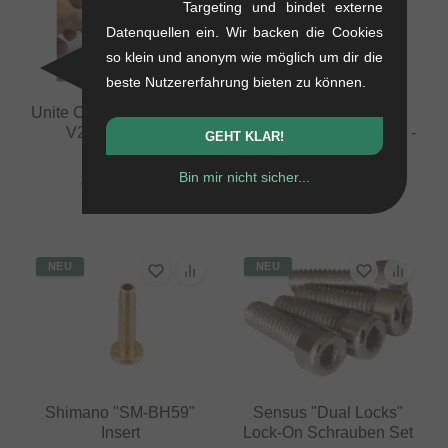
Targeting und bindet externe
Datenquellen ein. Wir backen die Cookies
so klein und anonym wie möglich um dir die
beste Nutzererfahrung bieten zu können.
Unite Co "Compact Bash
Shimano
V2" Bashguard
Scheibenbremsadapter -
GEHT KLAR!
PM/PM
0.06 kg
0.04 kg
Bin mir nicht sicher...
33.57
EUR
10.88
EUR
NEU
NEU
Shimano "SM-BH59"
Sensus "Dual Locks"
Insert
Lock-On Schrauben Set