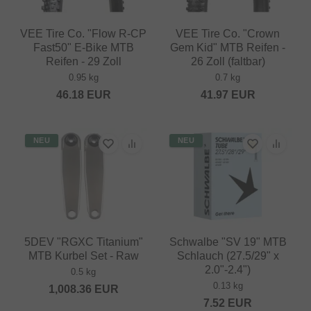
VEE Tire Co. "Flow R-CP
VEE Tire Co. "Crown
Fast50" E-Bike MTB
Gem Kid" MTB Reifen -
Reifen - 29 Zoll
26 Zoll (faltbar)
0.95 kg
0.7 kg
46.18
EUR
41.97
EUR
NEU
NEU
5DEV "RGXC Titanium"
Schwalbe "SV 19" MTB
MTB Kurbel Set - Raw
Schlauch (27.5/29" x
2.0"-2.4")
0.5 kg
0.13 kg
1,008.36
EUR
7.52
EUR