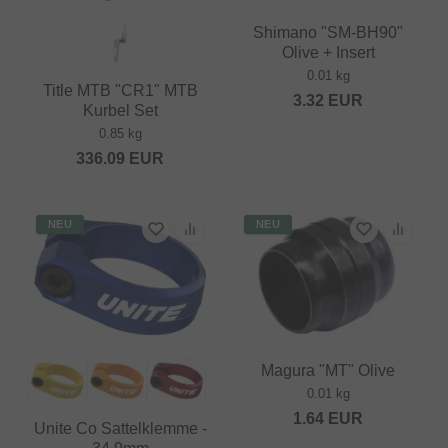
Shimano "SM-BH90"
Olive + Insert
0.01 kg
Title MTB "CR1" MTB
3.32
EUR
Kurbel Set
0.85 kg
336.09
EUR
NEU
NEU
Magura "MT" Olive
0.01 kg
1.64
EUR
Unite Co Sattelklemme -