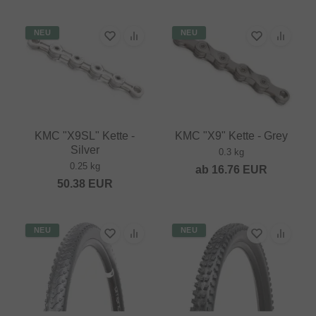
NEU
NEU
KMC "X9SL" Kette -
KMC "X9" Kette - Grey
Silver
0.3 kg
0.25 kg
ab
16.76
EUR
50.38
EUR
NEU
NEU