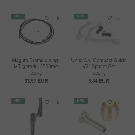
NEU
NEU
Magura Bremsleitung -
Unite Co "Compact Guide
MT, gerade, 2500mm
V2" Spacer Set
0.1 kg
0.01 kg
33.57
EUR
5.84
EUR
NEU
NEU