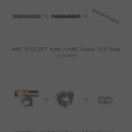
VS
VS
KMC "E101 EPT" Kette
vs
KMC Chains "X12" Kette
+1 weitere
VS
VS