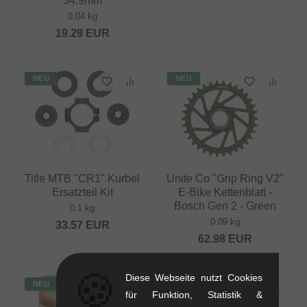
34.9mm
0.04 kg
19.29
EUR
NEU
NEU
Title MTB "CR1" Kurbel
Unite Co "Grip Ring V2"
Ersatzteil Kit
E-Bike Kettenblatt -
Bosch Gen 2 - Green
0.1 kg
0.09 kg
33.57
EUR
62.98
EUR
🍪
Diese Webseite nutzt Cookies
NEU
NEU
für Funktion, Statistik &