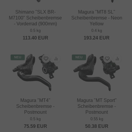
Shimano "SLX BR-
Magura "MT8 SL"
M7100" Scheibenbremse
Scheibenbremse - Neon
- Vorderrad (900mm)
Yellow
0.5 kg
0.4 kg
113.40
EUR
193.24
EUR
NEU
NEU
Magura "MT4"
Magura "MT Sport"
Scheibenbremse -
Scheibenbremse -
Postmount
Postmount
0.5 kg
0.55 kg
75.59
EUR
50.38
EUR