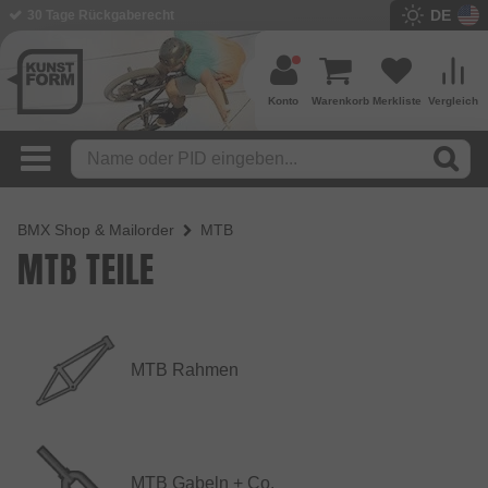
DE
BMX Shop seit 2003
Konto
Warenkorb
Merkliste
Vergleich
BMX Shop & Mailorder
MTB
MTB TEILE
MTB Rahmen
MTB Gabeln + Co.