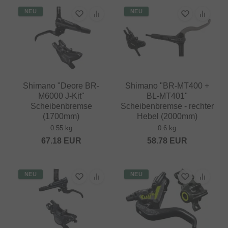
NEU
NEU
Shimano "Deore BR-
Shimano "BR-MT400 +
M6000 J-Kit"
BL-MT401"
Scheibenbremse
Scheibenbremse - rechter
(1700mm)
Hebel (2000mm)
0.55 kg
0.6 kg
67.18
EUR
58.78
EUR
NEU
NEU