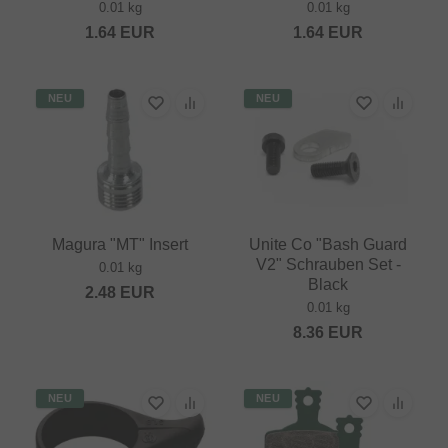
0.01 kg
0.01 kg
1.64
EUR
1.64
EUR
NEU
NEU
Magura "MT" Insert
Unite Co "Bash Guard
V2" Schrauben Set -
0.01 kg
Black
2.48
EUR
0.01 kg
8.36
EUR
NEU
NEU