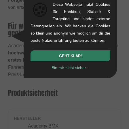
Fortgeschrittene
. Sie bieten auch eine kleine Linie
🍪
Diese Webseite nutzt Cookies
von erschwinglichen Aftermarket-Teilen an.
für Funktion, Statistik &
Targeting und bindet externe
Für wen sind Academy-Produkte
Datenquellen ein. Wir backen die Cookies
geeignet?
so klein und anonym wie möglich um dir die
beste Nutzererfahrung bieten zu können.
Academy-Räder sind ideal für
BMX-Anfänger
, die ein
hochwertiges, zuverlässiges und erschwingliches
GEHT KLAR!
erstes BMX-Rad
suchen, das von echten BMX-
Fahrern entwickelt wurde und ein hervorragendes
Bin mir nicht sicher...
Preis-Leistungs-Verhältnis bietet.
Produktsicherheit
HERSTELLER
Academy BMX