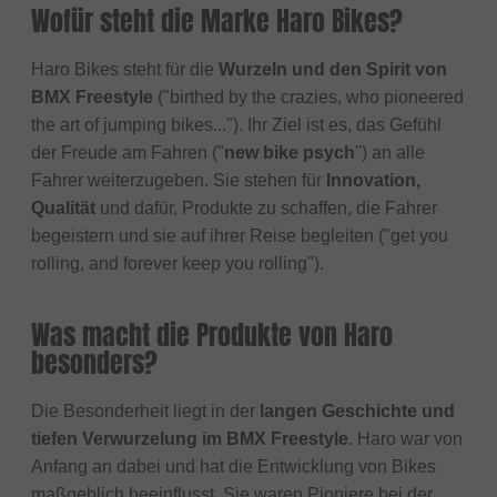
Wofür steht die Marke Haro Bikes?
Haro Bikes steht für die
Wurzeln und den Spirit von
BMX Freestyle
("birthed by the crazies, who pioneered
the art of jumping bikes..."). Ihr Ziel ist es, das Gefühl
der Freude am Fahren ("
new bike psych
") an alle
Fahrer weiterzugeben. Sie stehen für
Innovation,
Qualität
und dafür, Produkte zu schaffen, die Fahrer
begeistern und sie auf ihrer Reise begleiten ("get you
rolling, and forever keep you rolling").
Was macht die Produkte von Haro
besonders?
Die Besonderheit liegt in der
langen Geschichte und
tiefen Verwurzelung im BMX Freestyle
. Haro war von
Anfang an dabei und hat die Entwicklung von Bikes
maßgeblich beeinflusst. Sie waren Pioniere bei der