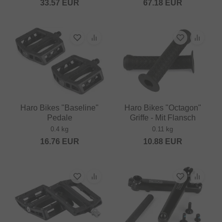
33.57
EUR
67.18
EUR
Haro Bikes "Baseline"
Haro Bikes "Octagon"
Pedale
Griffe - Mit Flansch
0.4 kg
0.11 kg
16.76
EUR
10.88
EUR