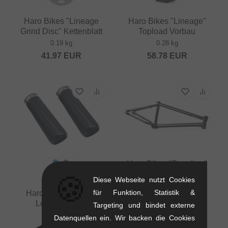
Haro Bikes "Lineage
Haro Bikes "Lineage"
Grind Disc" Kettenblatt
Topload Vorbau
0.19 kg
0.28 kg
41.97
EUR
58.78
EUR
Haro Bikes "Baseline"
BMX Rahmen
🍪
Diese Webseite nutzt Cookies
2.1 kg
für Funktion, Statistik &
Haro Bikes "Fusion
168.03
EUR
Legend" Pegs
Targeting und bindet externe
0.2 kg
Datenquellen ein. Wir backen die Cookies
29.37
EUR