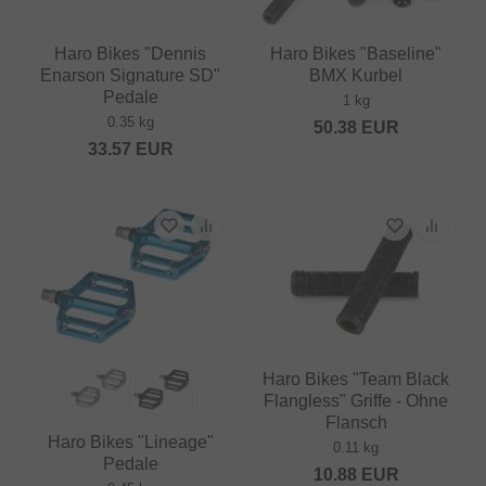
Haro Bikes "Dennis
Haro Bikes "Baseline"
Enarson Signature SD"
BMX Kurbel
Pedale
1 kg
0.35 kg
50.38
EUR
33.57
EUR
Haro Bikes "Team Black
Flangless" Griffe - Ohne
Flansch
Haro Bikes "Lineage"
0.11 kg
Pedale
10.88
EUR