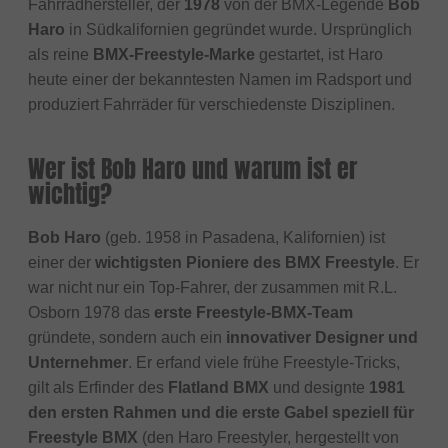
Fahrradhersteller, der
1978
von der BMX-Legende
Bob
Haro
in Südkalifornien gegründet wurde. Ursprünglich
als reine
BMX-Freestyle-Marke
gestartet, ist Haro
heute einer der bekanntesten Namen im Radsport und
produziert Fahrräder für verschiedenste Disziplinen.
Wer ist Bob Haro und warum ist er
wichtig?
Bob Haro
(geb. 1958 in Pasadena, Kalifornien) ist
einer der
wichtigsten Pioniere des BMX Freestyle
. Er
war nicht nur ein Top-Fahrer, der zusammen mit R.L.
Osborn 1978 das
erste Freestyle-BMX-Team
gründete, sondern auch ein
innovativer Designer und
Unternehmer
. Er erfand viele frühe Freestyle-Tricks,
gilt als Erfinder des
Flatland BMX
und designte
1981
den ersten Rahmen und die erste Gabel speziell für
Freestyle BMX
(den Haro Freestyler, hergestellt von