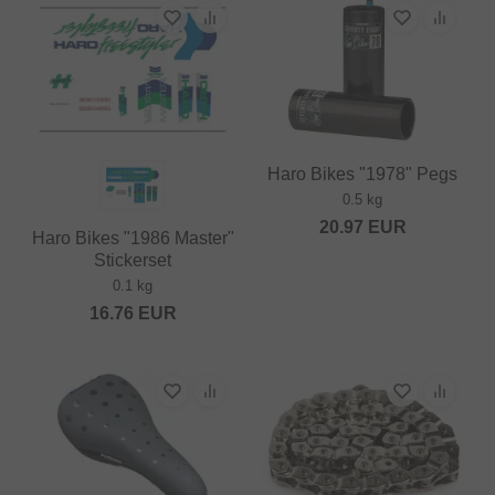
Haro Bikes "1978" Pegs
0.5 kg
20.97
EUR
Haro Bikes "1986 Master"
Stickerset
0.1 kg
16.76
EUR