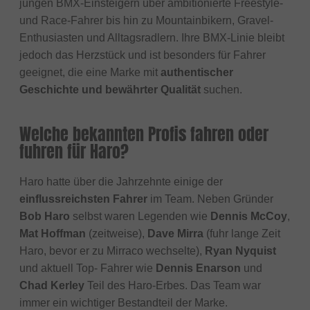
jungen BMX-Einsteigern über ambitionierte Freestyle-
und Race-Fahrer bis hin zu Mountainbikern, Gravel-
Enthusiasten und Alltagsradlern. Ihre BMX-Linie bleibt
jedoch das Herzstück und ist besonders für Fahrer
geeignet, die eine Marke mit
authentischer
Geschichte und bewährter Qualität
suchen.
Welche bekannten Profis fahren oder
fuhren für Haro?
Haro hatte über die Jahrzehnte einige der
einflussreichsten Fahrer
im Team. Neben Gründer
Bob Haro
selbst waren Legenden wie
Dennis McCoy
,
Mat Hoffman
(zeitweise),
Dave Mirra
(fuhr lange Zeit
Haro, bevor er zu Mirraco wechselte),
Ryan Nyquist
und aktuell Top- Fahrer wie
Dennis Enarson
und
Chad Kerley
Teil des Haro-Erbes. Das Team war
immer ein wichtiger Bestandteil der Marke.