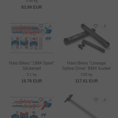
0.45 kg
83.99
EUR
Haro Bikes "1984 Sport"
Haro Bikes "Lineage
Stickerset
Spline Drive" BMX Kurbel
0.1 kg
0.82 kg
16.76
EUR
117.61
EUR