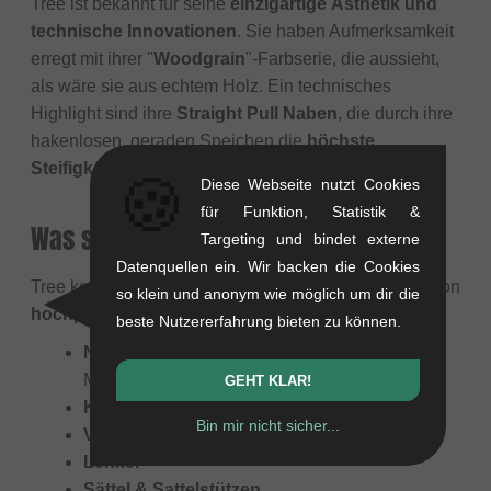
Tree ist bekannt für seine
einzigartige Ästhetik und
technische Innovationen
. Sie haben Aufmerksamkeit
erregt mit ihrer "
Woodgrain
"-Farbserie, die aussieht,
als wäre sie aus echtem Holz. Ein technisches
Highlight sind ihre
Straight Pull Naben
, die durch ihre
hakenlosen, geraden Speichen die
höchste
Steifigkeit
bei Laufrädern ermöglichen.
🍪
Diese Webseite nutzt Cookies
für Funktion, Statistik &
Was stellt Tree hauptsächlich her?
Targeting und bindet externe
Datenquellen ein. Wir backen die Cookies
Tree konzentriert sich auf eine ausgewählte Palette von
so klein und anonym wie möglich um dir die
hochpräzisen BMX-Komponenten
, darunter:
beste Nutzererfahrung bieten zu können.
Naben:
(Insbesondere ihre Straight Pull
Modelle)
GEHT KLAR!
Kettenblätter:
(Oft CNC-gefräst und leicht)
Bin mir nicht sicher...
Vorbauten
Lenker
Sättel & Sattelstützen