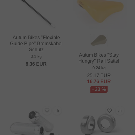
Autum Bikes "Flexible
Guide Pipe" Bremskabel
Schutz
Autum Bikes "Stay
0.1 kg
Hungry" Rail Sattel
8.36
EUR
0.24 kg
25.17
EUR
16.76
EUR
- 33 %