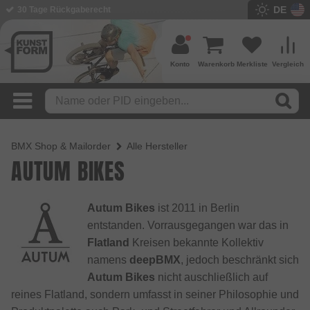
DE
30 Tage Rückgaberecht
BMX Shop seit 2003
Konto
Warenkorb
Merkliste
Vergleich
BMX Shop & Mailorder
Alle Hersteller
AUTUM BIKES
Autum Bikes
ist 2011 in Berlin
entstanden. Vorrausgegangen war das in
Flatland
Kreisen bekannte Kollektiv
namens
deepBMX
, jedoch beschränkt sich
Autum Bikes
nicht auschließlich auf
reines Flatland, sondern umfasst in seiner Philosophie und