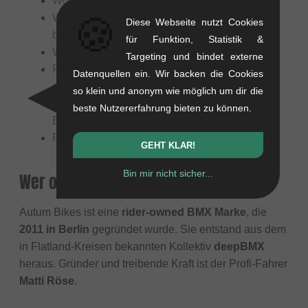
Wofür steht die Marke Autum Bikes?
🍪
Was macht die Produkte von Autum Bikes
Diese Webseite nutzt Cookies
besonders?
für Funktion, Statistik &
Was stellt Autum Bikes hauptsächlich her?
Targeting und bindet externe
Für wen sind die Produkte von Autum Bikes
Datenquellen ein. Wir backen die Cookies
geeignet?
so klein und anonym wie möglich um dir die
Welche bekannten Profis fahren für Autum
beste Nutzererfahrung bieten zu können.
Bikes?
Produktsicherheit
GEHT KLAR!
Bin mir nicht sicher...
Wer oder was ist Autum Bikes?
Autum Bikes ist eine
rider-owned BMX Marke
, die
2011 in Berlin
gegründet wurde. Sie entstand aus dem
in Flatland-Kreisen bekannten Kollektiv
deepBMX
heraus. Gründer und treibende Kraft ist der Profi-Fahrer
Matti Röse
.