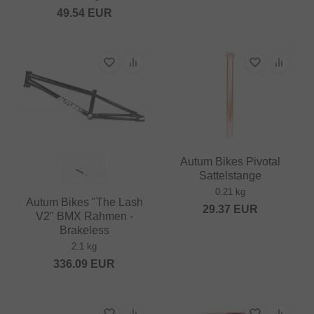
49.54
EUR
Autum Bikes Pivotal
Sattelstange
0.21 kg
Autum Bikes "The Lash
29.37
EUR
V2" BMX Rahmen -
Brakeless
2.1 kg
336.09
EUR