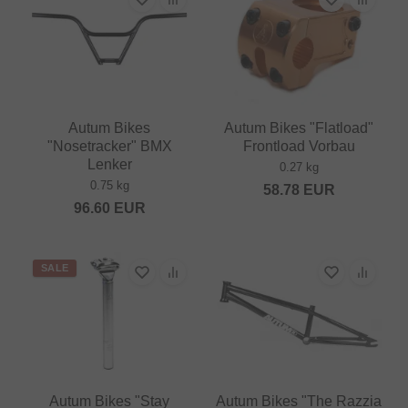
Autum Bikes
Autum Bikes "Flatload"
"Nosetracker" BMX
Frontload Vorbau
Lenker
0.27 kg
0.75 kg
58.78
EUR
96.60
EUR
SALE
Autum Bikes "Stay
Autum Bikes "The Razzia