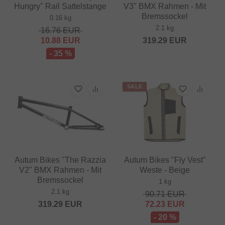
Hungry" Rail Sattelstange
V3" BMX Rahmen - Mit
Bremssockel
0.16 kg
2.1 kg
16.76
EUR
10.88
EUR
319.29
EUR
- 35 %
SALE
Autum Bikes "The Razzia
Autum Bikes "Fly Vest"
V2" BMX Rahmen - Mit
Weste - Beige
Bremssockel
1 kg
2.1 kg
90.71
EUR
319.29
EUR
72.23
EUR
- 20 %