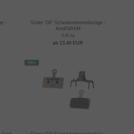
e -
Sinter "08" Scheibenbremsbeläge -
Avid/SRAM
0.05 kg
ab
13.40
EUR
NEU