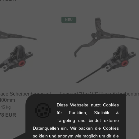
NEU
Race Scheibenbremsset
Forward "Pro V2" Race Scheibenbr
1400mm
- 1200mm
🍪
Diese Webseite nutzt Cookies
.45 kg
0.45 kg
für Funktion, Statistik &
78
EUR
58.78
EUR
Targeting und bindet externe
Datenquellen ein. Wir backen die Cookies
so klein und anonym wie möglich um dir die
NEU