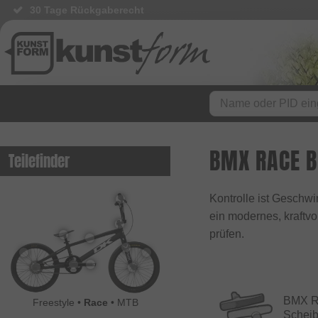
30 Tage Rückgaberecht
BMX RACE B
Teilefinder
Kontrolle ist Geschwi
ein modernes, kraftvo
prüfen.
BMX R
Freestyle
•
Race
•
MTB
Schei