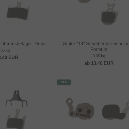
benbremsbeläge - Hope
Sinter "14" Scheibenbremsbeläg
Formula
.05 kg
0.05 kg
3.40
EUR
ab
13.40
EUR
NEU