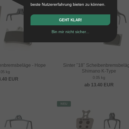
beste Nutzererfahrung bieten zu können.
GEHT KLAR!
Bin mir nicht sicher...
benbremsbeläge - Hope
Sinter "18" Scheibenbremsbeläg
Shimano K-Type
.05 kg
0.05 kg
3.40
EUR
ab
13.40
EUR
NEU