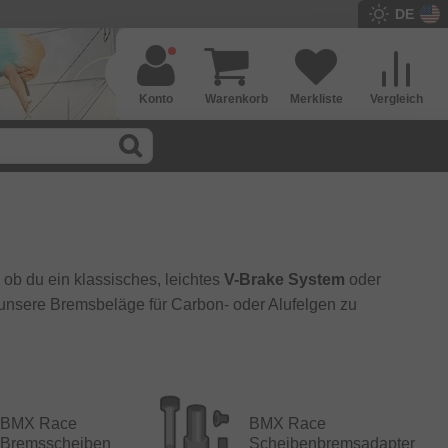
DE
Konto
Warenkorb
Merkliste
Vergleich
 ob du ein klassisches, leichtes
V-Brake System
oder
, unsere Bremsbeläge für Carbon- oder Alufelgen zu
BMX Race
BMX Race
Bremsscheiben
Scheibenbremsadapter