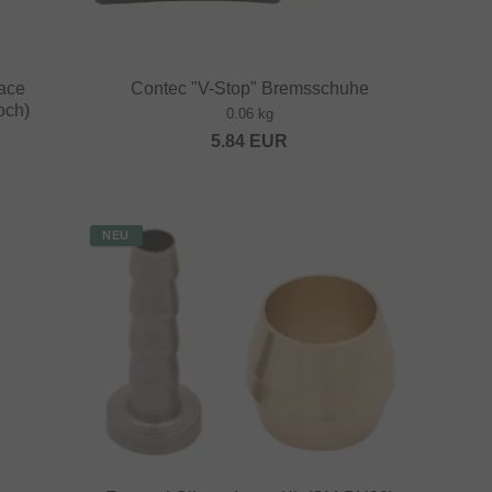
ace
Contec "V-Stop" Bremsschuhe
och)
0.06 kg
5.84
EUR
NEU