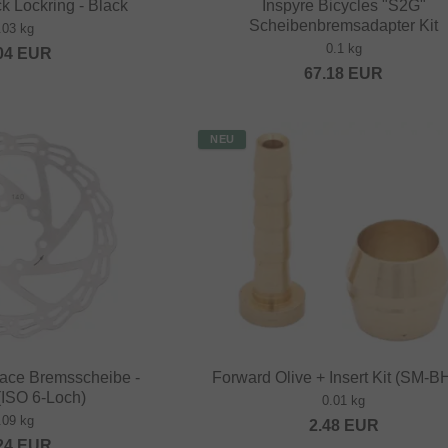
k Lockring - Black
Inspyre Bicycles "S2G"
Scheibenbremsadapter Kit
.03 kg
0.1 kg
04
EUR
67.18
EUR
NEU
ace Bremsscheibe -
Forward Olive + Insert Kit (SM-B
ISO 6-Loch)
0.01 kg
.09 kg
2.48
EUR
24
EUR