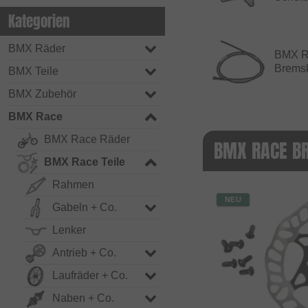
Kategorien
BMX Räder
BMX R
Brems
BMX Teile
BMX Zubehör
BMX Race
BMX Race Räder
BMX RACE BR
BMX Race Teile
Rahmen
NEU
Gabeln + Co.
Lenker
Antrieb + Co.
Laufräder + Co.
Naben + Co.