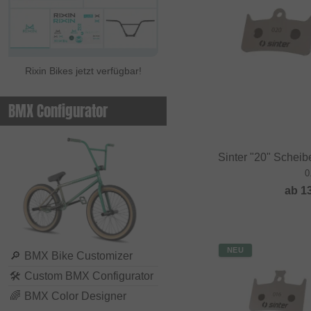
Rixin Bikes jetzt verfügbar!
BMX Configurator
Sinter "20" Schei
0
ab
1
NEU
🔎
BMX Bike Customizer
🛠
Custom BMX Configurator
🌈
BMX Color Designer