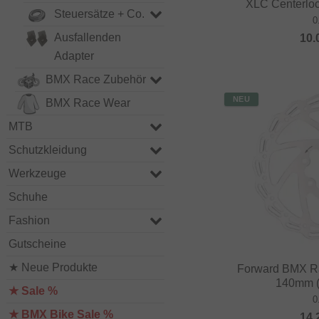
XLC Centerloc
Steuersätze + Co.
0
Ausfallenden
10.
Adapter
BMX Race Zubehör
NEU
BMX Race Wear
MTB
Schutzkleidung
Werkzeuge
Schuhe
Fashion
Gutscheine
★ Neue Produkte
Forward BMX R
140mm (
★ Sale %
0
★ BMX Bike Sale %
14.