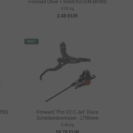
Forward Olive + Insert Kit (SM-BH90)
0.01 kg
2.48
EUR
NEU
H59)
Forward "Pro V2 C-Jet" Race
Scheibenbremsset - 1700mm
0.45 kg
58.78
EUR