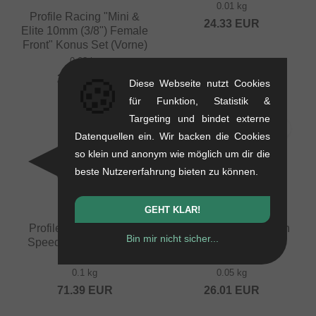
0.01 kg
Profile Racing "Mini &
24.33
EUR
Elite 10mm (3/8") Female
Front" Konus Set (Vorne)
0.08 kg
🍪
25.17
EUR
Diese Webseite nutzt Cookies
für Funktion, Statistik &
Targeting und bindet externe
Datenquellen ein. Wir backen die Cookies
so klein und anonym wie möglich um dir die
beste Nutzererfahrung bieten zu können.
GEHT KLAR!
Profile Racing "MTB 1
Profile Racing "C4 Non
Bin mir nicht sicher...
Speed Cassette CrMo"
Driver Side" Rear
Driver
Hubguard
0.1 kg
0.05 kg
71.39
EUR
26.01
EUR