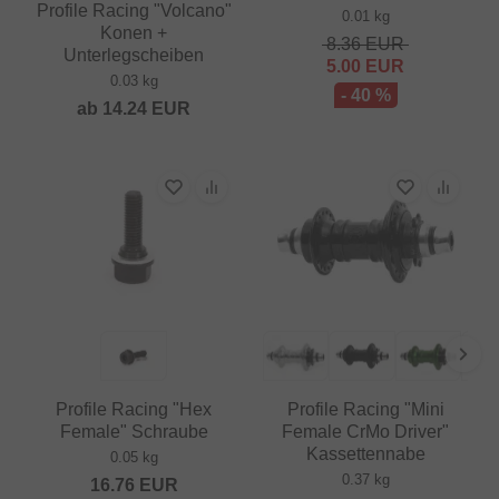
Profile Racing "Volcano"
0.01 kg
Konen +
8.36
EUR
Unterlegscheiben
5.00
EUR
0.03 kg
- 40 %
ab
14.24
EUR
Profile Racing "Hex
Profile Racing "Mini
Female" Schraube
Female CrMo Driver"
Kassettennabe
0.05 kg
0.37 kg
16.76
EUR