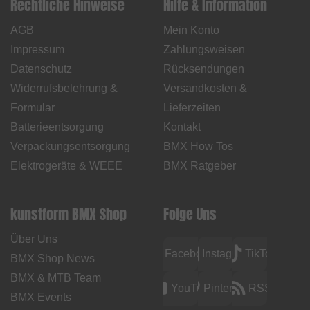
Rechtliche Hinweise
Hilfe & Information
AGB
Mein Konto
Impressum
Zahlungsweisen
Datenschutz
Rücksendungen
Widerrufsbelehrung &
Versandkosten &
Formular
Lieferzeiten
Batterieentsorgung
Kontakt
Verpackungsentsorgung
BMX How Tos
Elektrogeräte & WEEE
BMX Ratgeber
kunstform BMX Shop
Folge Uns
Über Uns
Facebook
Instagram
TikTok
BMX Shop News
BMX & MTB Team
YouTube
Pinterest
RSS
BMX Events