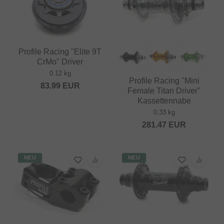
Profile Racing "Elite 9T
CrMo" Driver
0.12 kg
Profile Racing "Mini
83.99
EUR
Female Titan Driver"
Kassettennabe
0.33 kg
281.47
EUR
NEU
NEU