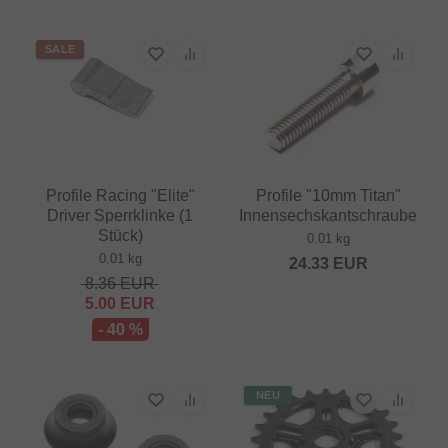
SALE
Profile Racing "Elite"
Profile "10mm Titan"
Driver Sperrklinke (1
Innensechskantschraube
Stück)
0.01 kg
0.01 kg
24.33
EUR
8.36
EUR
5.00
EUR
- 40 %
NEU