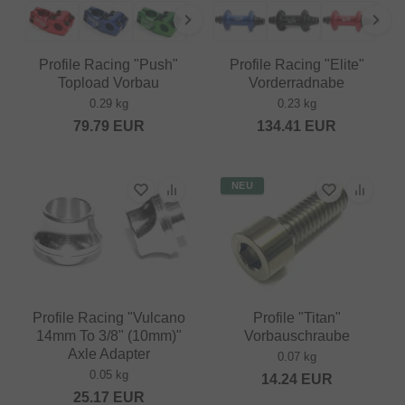
Profile Racing "Push"
Profile Racing "Elite"
Topload Vorbau
Vorderradnabe
0.29 kg
0.23 kg
79.79
EUR
134.41
EUR
NEU
Profile Racing "Vulcano
Profile "Titan"
14mm To 3/8" (10mm)"
Vorbauschraube
Axle Adapter
0.07 kg
0.05 kg
14.24
EUR
25.17
EUR