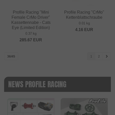
Profile Racing "Mini
Profile Racing "CrMo"
Female CrMo Driver"
Kettenblattschraube
Kassettennabe - Cats
0.01 kg
Eye (Limited Edition)
4.16
EUR
0.37 kg
285.67
EUR
36/45
1
2
NEWS PROFILE RACING