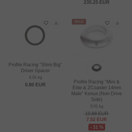
235.25
EUR
SALE
Profile Racing "Shim Big"
Driver Spacer
0.01 kg
Profile Racing "Mini &
0.80
EUR
Elite & ZCoaster 14mm
Male" Konus (Non Drive
Side)
0.01 kg
10.88
EUR
7.52
EUR
- 31 %