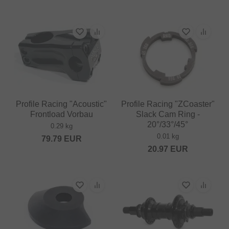
Profile Racing "Acoustic"
Profile Racing "ZCoaster"
Frontload Vorbau
Slack Cam Ring -
20°/33°/45°
0.29 kg
0.01 kg
79.79
EUR
20.97
EUR