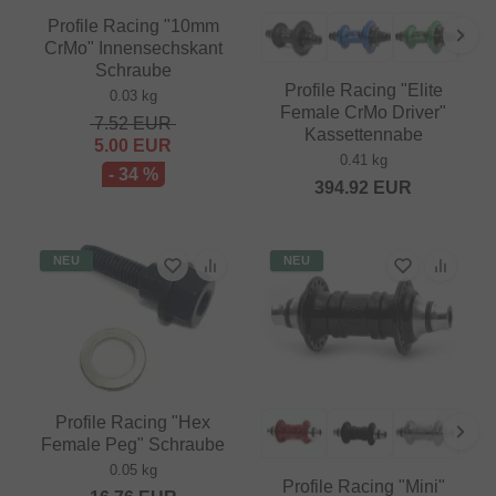
Profile Racing "10mm
CrMo" Innensechskant
Schraube
Profile Racing "Elite
0.03 kg
Female CrMo Driver"
7.52
EUR
Kassettennabe
5.00
EUR
0.41 kg
- 34 %
394.92
EUR
NEU
NEU
Profile Racing "Hex
Female Peg" Schraube
0.05 kg
Profile Racing "Mini"