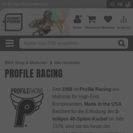
DE
BMX Shop seit 2003
Konto
Warenkorb
Merkliste
Vergleich
BMX Shop & Mailorder
Alle Hersteller
PROFILE RACING
Seit
1968
ist
Profile Racing
ein
Maßstab für High-End-
Komponenten,
Made in the USA
.
Berühmt für die Erfindung der
3-
teiligen 48-Spline-Kurbel
im Jahr
1979, sind sie bis heute der