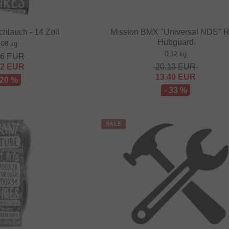
hlauch - 14 Zoll
Mission BMX "Universal NDS" R
Hubguard
.08 kg
0.12 kg
16
EUR
32
EUR
20.13
EUR
13.40
EUR
 20 %
- 33 %
SALE