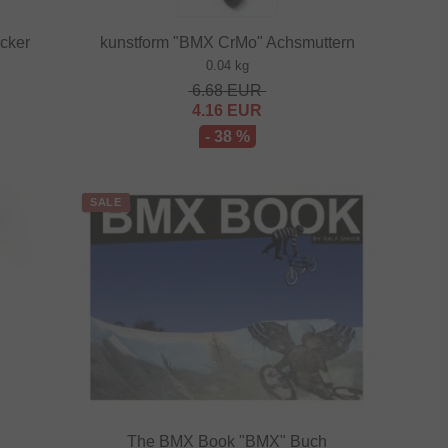
icker
kunstform "BMX CrMo" Achsmuttern
0.04 kg
6.68
EUR
4.16
EUR
- 38 %
SALE
The BMX Book "BMX" Buch