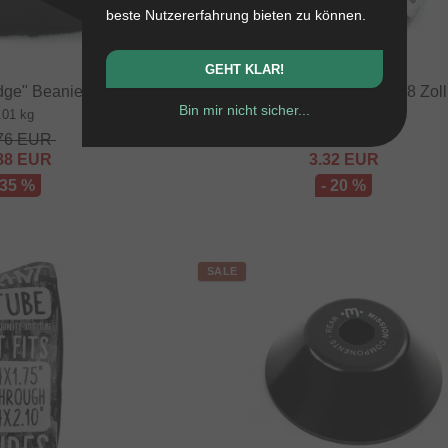
beste Nutzererfahrung bieten zu können.
GEHT KLAR!
dge" Beanie Mütze
Rant BMX Schlauch - 18 Zoll
Bin mir nicht sicher...
.01 kg
0.14 kg
76
EUR
4.16
EUR
88
EUR
3.32
EUR
 35 %
- 20 %
SALE