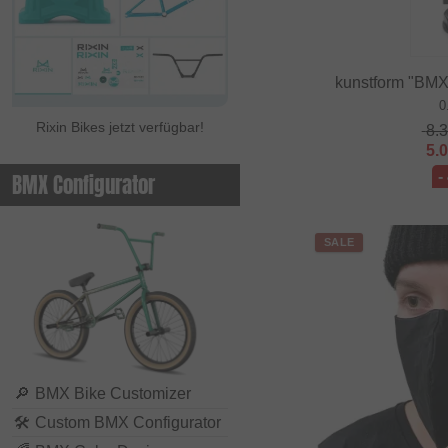
kunstform "BMX
0
Rixin Bikes jetzt verfügbar!
8.
5.
-
BMX Configurator
SALE
🔎
BMX Bike Customizer
🛠
Custom BMX Configurator