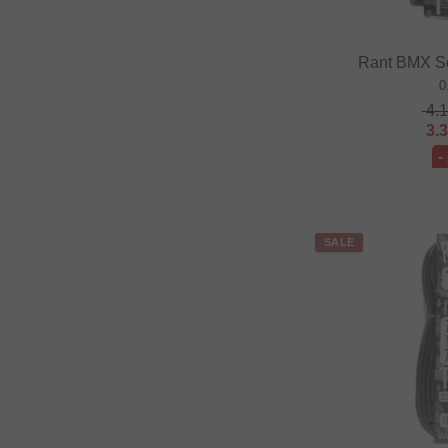
Rant BMX Sc
0
4.
3.
-
SALE