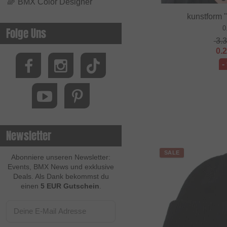
🌈
BMX Color Designer
kunstform
0
Folge Uns
3.
0.
-
Newsletter
SALE
Abonniere unseren Newsletter:
Events, BMX News und exklusive
Deals. Als Dank bekommst du
einen
5 EUR Gutschein
.