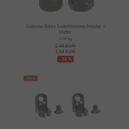
Subrosa Bikes Sattelklemmschraube +
Mutter
0.04 kg
2.48
EUR
1.64
EUR
- 34 %
SALE