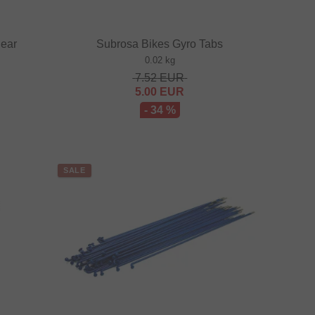
ear
Subrosa Bikes Gyro Tabs
0.02 kg
7.52
EUR
5.00
EUR
- 34 %
SALE