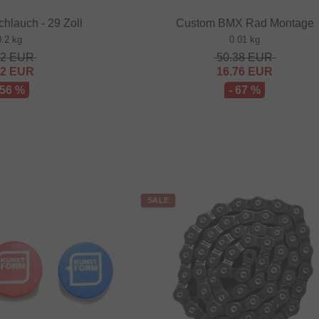
hlauch - 29 Zoll
Custom BMX Rad Montage
0.2 kg
0.01 kg
52
EUR
50.38
EUR
32
EUR
16.76
EUR
 56 %
- 67 %
SALE