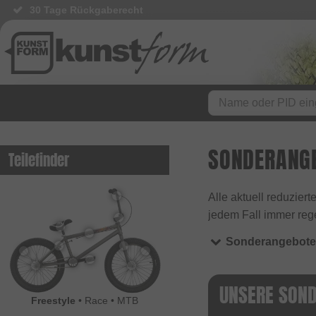
30 Tage Rückgaberecht
SONDERANG
Teilefinder
Alle aktuell reduzier
jedem Fall immer reg
Sonderangebot
UNSERE SON
Freestyle
•
Race
•
MTB