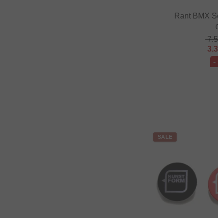
Rant BMX Sc
7.
3.
-
SALE