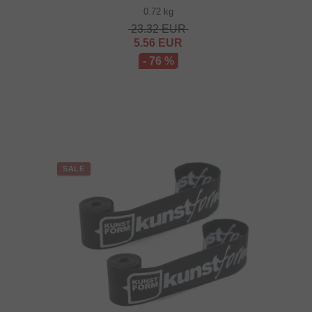
0.72 kg
23.32
EUR
5.56
EUR
- 76 %
SALE