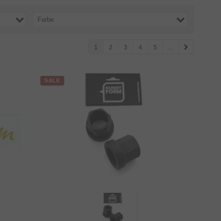
Farbe
1
2
3
4
5
...
SALE