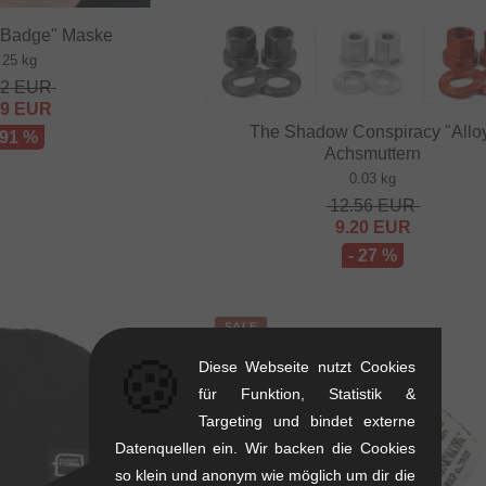
 "Badge" Maske
.25 kg
32
EUR
29
EUR
The Shadow Conspiracy "Allo
 91 %
Achsmuttern
0.03 kg
12.56
EUR
9.20
EUR
- 27 %
SALE
🍪
Diese Webseite nutzt Cookies
für Funktion, Statistik &
Targeting und bindet externe
Datenquellen ein. Wir backen die Cookies
so klein und anonym wie möglich um dir die