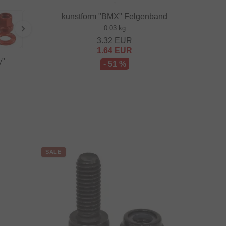
kunstform "BMX" Felgenband
0.03 kg
3.32
EUR
1.64
EUR
y"
- 51 %
SALE