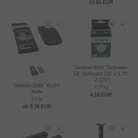
10.04
EUR
Session BMX "Schrader
16" Schlauch (16" x 1.75"
- 2.125")
Session BMX "410H"
0.13 kg
Kette
4.16
EUR
0.3 kg
ab
8.36
EUR