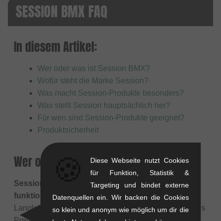
SESSION BMX FAQ
In diesem Artikel:
Wer oder was ist Session BMX?
Wofür steht die Marke Session?
Was macht Session-Produkte besonders?
Was stellt Session hauptsächlich her?
Für wen sind Session-Produkte geeignet?
Produktsicherheit
🍪
Wer oder was ist Session BMX?
Diese Webseite nutzt Cookies
für Funktion, Statistik &
Session BMX
ist eine Marke, die auf
robuste und
Targeting und bindet externe
funktionale BMX-Teile
setzt. Die Produkte sind auf
Datenquellen ein. Wir backen die Cookies
Langlebigkeit ausgelegt und bieten ein ausgewogenes
so klein und anonym wie möglich um dir die
Preis-Leistungs-Verhältnis. Anstelle von aufwendigen