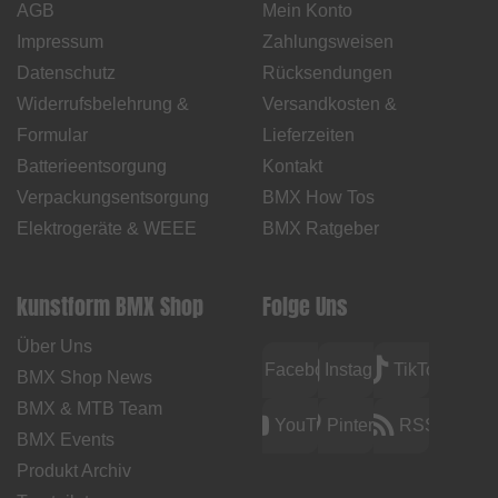
AGB
Mein Konto
Impressum
Zahlungsweisen
Datenschutz
Rücksendungen
Widerrufsbelehrung &
Versandkosten &
Formular
Lieferzeiten
Batterieentsorgung
Kontakt
Verpackungsentsorgung
BMX How Tos
Elektrogeräte & WEEE
BMX Ratgeber
kunstform BMX Shop
Folge Uns
Über Uns
Facebook
Instagram
TikTok
BMX Shop News
BMX & MTB Team
YouTube
Pinterest
RSS
BMX Events
Produkt Archiv