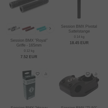
Session BMX Pivotal
Sattelstange
0.14 kg
Session BMX "Royal"
18.45
EUR
Griffe - 165mm
0.12 kg
7.52
EUR
Session BMX "Heavy
Session BMX "TL50"