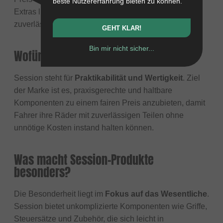
beste Nutzererfahrung bieten zu können.
Extras liegt der Fokus auf solider Verarbeitung und
zuverlässiger Nutzung im Alltag und beim Fahren.
GEHT KLAR!
Bin mir nicht sicher...
Wofür steht die Marke Session?
Session steht für
Praktikabilität und Wertigkeit
. Ziel
der Marke ist es, praxisgerechte und haltbare
Komponenten zu einem fairen Preis anzubieten, damit
Fahrer ihre Räder mit zuverlässigen Teilen ohne
unnötige Kosten instand halten können.
Was macht Session-Produkte
besonders?
Die Besonderheit liegt im
Fokus auf das Wesentliche
.
Session bietet unkomplizierte Komponenten wie Griffe,
Steuersätze und Zubehör, die sich leicht in