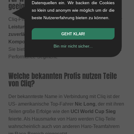
Datenquellen ein. Wir backen die Cookies
geeignet?
so klein und anonym wie möglich um dir die
beste Nutzererfahrung bieten zu können.
Cliq-Produkte richten sich an
BMX-Race-Fahrer aller
Leistungsklassen
, die auf der Suche nach
GEHT KLAR!
zuverlässigen und wettkampferprobten
Komponenten
sind, um ihr Race-Bike aufzurüsten.
Bin mir nicht sicher...
Sie bieten oft ein gutes Preis- Leistungs-Verhältnis im
Performance-Segment.
Welche bekannten Profis nutzen Teile
von Cliq?
Der bekannteste Name in Verbindung mit Cliq ist der
US- amerikanische Top-Fahrer
Nic Long
, der mit ihren
Teilen große Erfolge wie den
UCI World Cup Sieg
feierte. Als Hausmarke von Haro werden Cliq-Teile
wahrscheinlich auch von anderen Haro-Teamfahrern
im Race-Bereich eingesetzt.