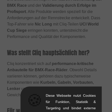
BMX Race
und der
Validierung durch Erfolge im
Profisport
. Alle Produkte werden speziell für die
Anforderungen auf der Rennstrecke entwickelt. Dass
Top-Fahrer wie
Nic Long
mit Cliq-Teilen
UCI World
Cup Siege
erringen konnten, unterstreicht die
Performance und Qualität der Komponenten.
Was stellt Cliq hauptsächlich her?
Cliq konzentriert sich auf
performance-kritische
Anbauteile für BMX-Race-Räder
. Obwohl Details
variieren können, gehören dazu typischerweise
Komponenten wie
Kurbeln, Gabeln, Vorbauten,
Lenker
und eventuell Laufradteile, die auf geringes
🍪
Gewicht und hohe Steifigkeit optimiert sind.
Diese Webseite nutzt Cookies
für Funktion, Statistik &
Targeting und bindet externe
Für wen sind die Produkte von Cliq