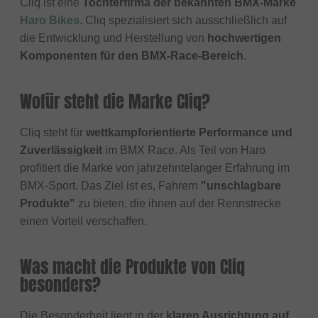
Cliq ist eine
Tochterfirma der bekannten BMX-Marke
Haro Bikes
. Cliq spezialisiert sich ausschließlich auf
die Entwicklung und Herstellung von
hochwertigen
Komponenten für den BMX-Race-Bereich
.
Wofür steht die Marke Cliq?
Cliq steht für
wettkampforientierte Performance und
Zuverlässigkeit
im BMX Race. Als Teil von Haro
profitiert die Marke von jahrzehntelanger Erfahrung im
BMX-Sport. Das Ziel ist es, Fahrern
"unschlagbare
Produkte"
zu bieten, die ihnen auf der Rennstrecke
einen Vorteil verschaffen.
Was macht die Produkte von Cliq
besonders?
Die Besonderheit liegt in der
klaren Ausrichtung auf