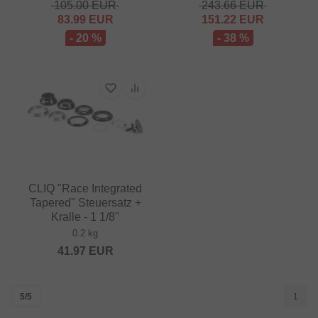
105.00
EUR
243.66
EUR
83.99
EUR
151.22
EUR
- 20 %
- 38 %
CLIQ "Race Integrated
Tapered" Steuersatz +
Kralle - 1 1/8"
0.2 kg
41.97
EUR
5/5
1