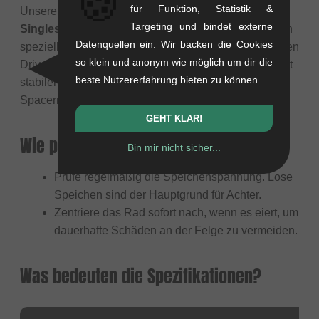
🍪
für Funktion, Statistik &
Unsere MTB Dirt Hinterräder kommen meist als reine
Targeting und bindet externe
Singlespeed-Version
. Das bedeutet, sie haben einen
Datenquellen ein. Wir backen die Cookies
speziellen kurzen Freilaufkörper oder einen integrierten
so klein und anonym wie möglich um dir die
Driver (wie beim BMX) für ein einzelnes Ritzel. Das ist
beste Nutzererfahrung bieten zu können.
stabiler und leichter als eine Kassettennabe mit
Spacern.
GEHT KLAR!
Wie pflege ich meine Laufräder?
Bin mir nicht sicher...
Prüfe regelmäßig die Speichenspannung. Lose
Speichen sind der Hauptgrund für Achter.
Zentriere das Rad sofort nach, wenn es eiert, um
dauerhafte Schäden an der Felge zu vermeiden.
Was bedeuten die Spezifikationen?