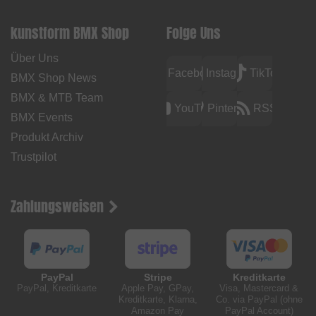
kunstform BMX Shop
Folge Uns
Über Uns
Facebook
Instagram
TikTok
BMX Shop News
BMX & MTB Team
YouTube
Pinterest
RSS
BMX Events
Produkt Archiv
Trustpilot
Zahlungsweisen
PayPal
Stripe
Kreditkarte
PayPal, Kreditkarte
Apple Pay, GPay,
Visa, Mastercard &
Kreditkarte, Klarna,
Co. via PayPal (ohne
Amazon Pay
PayPal Account)