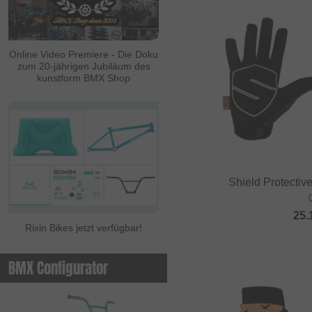
ALL IN
Ambit
Online Video Premiere - Die Doku
zum 20-jährigen Jubiläum des
Animal Bikes
kunstform BMX Shop
Ares Bikes
Arise
Autum Bikes
Avian
Shield Protectiv
baco
Bell
25.
Rixin Bikes jetzt verfügbar!
Beringer
Beringer Bicycle
BMX Configurator
Bicross Editions
Bicycle Union