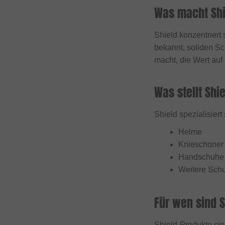
Was macht Shi
Fast and Loose
FAT BAG
Shield konzentriert 
Federal Bikes
bekannt, soliden Sc
macht, die Wert auf
Fiction BMX
Fiend BMX
Was stellt Shi
Finish Line
Firma
Shield spezialisiert
Fist Handwear
Helme
Fit Bike Co.
Knieschoner
Handschuhe
Flybikes
Weitere Schu
Forward
Fracture
Für wen sind 
FreedomBMX
Shield-Produkte sin