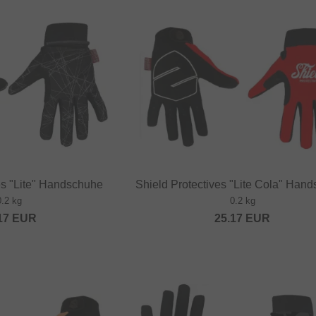
es "Lite" Handschuhe
Shield Protectives "Lite Cola" Han
0.2 kg
0.2 kg
17
EUR
25.17
EUR