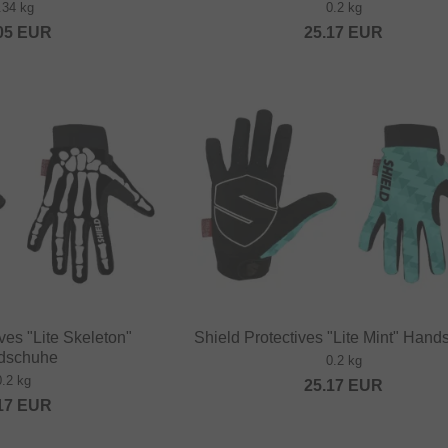
.34 kg
0.2 kg
05
EUR
25.17
EUR
ves "Lite Skeleton"
Shield Protectives "Lite Mint" Han
dschuhe
0.2 kg
0.2 kg
25.17
EUR
17
EUR