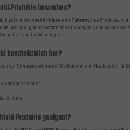
eld-Produkte besonders?
sich auf die
Kernbedürfnisse von Fahrern
. Ihre Produkte, wi
hutz und eine gute Passform ohne unnötigen Schnickschnack zu 
 Sicherheit und Funktion legen.
eld hauptsächlich her?
 sich auf
Schutzausrüstung
(Bekleidung und Hardgoods) für B
 & Ellbogenschoner
tzkleidung
Shield-Produkte geeignet?
d ideal für
BMX- und MTB-Fahrer
aller Niveaus, die
zuverläss