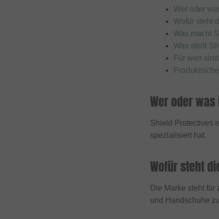
DUB BMX
Wer oder was
Duo Brand
Wofür steht 
Was macht S
Dynamic Bike Care
Was stellt Sh
Eastpak
Für wen sind
eclat
Produktsiche
Elevn Technologies
Wer oder was i
ERGOTEC
Erigen BMX
Shield Protectives 
Etnies
spezialisiert hat.
Evolve
Wofür steht di
Factory of Madness
Fairdale
Die Marke steht für
Family BMX
und Handschuhe zu b
Fareast Cycles