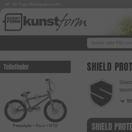
30 Tage Rückgaberecht
SHIELD PRO
Teilefinder
Shield
spezi
Sh
SHIELD PROT
Freestyle
•
Race
•
MTB