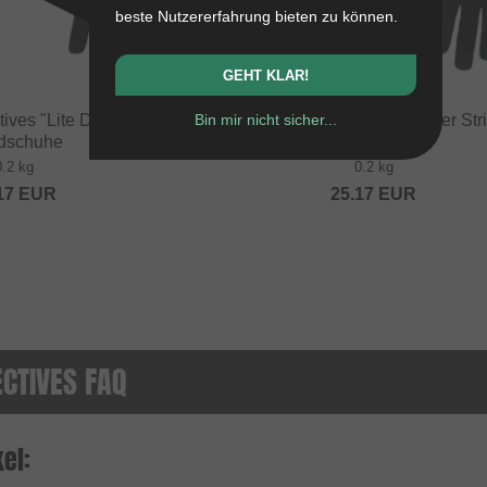
beste Nutzererfahrung bieten zu können.
GEHT KLAR!
Bin mir nicht sicher...
tives "Lite Donut"
Shield Protectives "Lite Tiger Str
dschuhe
Handschuhe
0.2 kg
0.2 kg
17
EUR
25.17
EUR
ECTIVES FAQ
el: