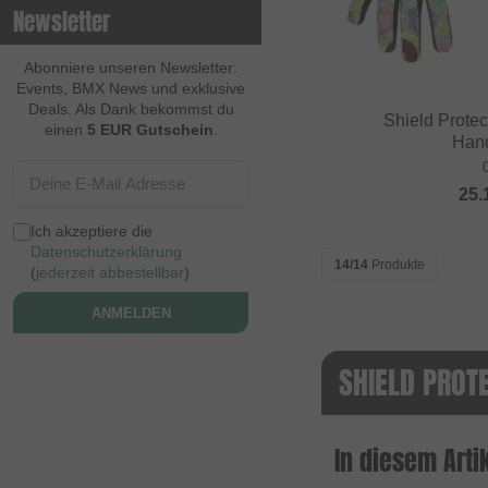
Newsletter
Contec
Continental
Abonniere unseren Newsletter:
Events, BMX News und exklusive
Cream BMX Magazine
Deals. Als Dank bekommst du
Shield Protec
einen
5 EUR Gutschein
.
Cult
Han
Cycle Training
25.
Cyclus Tools
Ich akzeptiere die
Demolition
Datenschutzerklärung
14/14
Produkte
(
jederzeit abbestellbar
)
Dia Tech
ANMELDEN
Dickies
Dig BMX Magazine
SHIELD PROT
Division BMX
DK
In diesem Artik
Doomed Brand