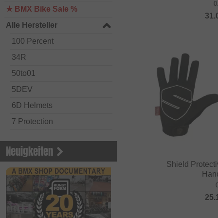
0
★ BMX Bike Sale %
31.
Alle Hersteller
100 Percent
34R
50to01
5DEV
6D Helmets
7 Protection
Academy BMX
Neuigkeiten
Acepac
Shield Protecti
ACS BMX
Han
Alienation BMX
25.
Alive
ALK 13