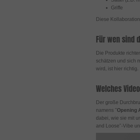
DUB BMX
Griffe
Duo Brand
Diese Kollaboration
Dynamic Bike Care
Eastpak
Für wen sind 
eclat
Die Produkte richte
Elevn Technologies
schätzen und sich 
ERGOTEC
wird, ist hier richtig.
Erigen BMX
Etnies
Welches Video
Evolve
Der große Durchbruc
Factory of Madness
namens "
Opening 
Fairdale
dabei, wie sie mit 
and Loose"-Vibe un
Family BMX
Fareast Cycles