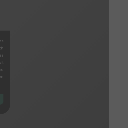
es
ch
ss
lt
ie
en