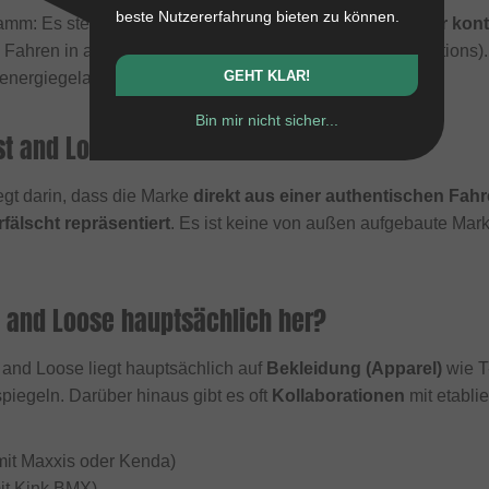
beste Nutzererfahrung bieten zu können.
amm: Es steht für
Geschwindigkeit, einen lockeren (aber kontro
Fahren in anspruchsvollem Terrain (insbesondere Transitions)
GEHT KLAR!
energiegeladene Art zu leben.
Bin mir nicht sicher...
t and Loose besonders?
egt darin, dass die Marke
direkt aus einer authentischen Fah
fälscht repräsentiert
. Es ist keine von außen aufgebaute Ma
t and Loose hauptsächlich her?
and Loose liegt hauptsächlich auf
Bekleidung (Apparel)
wie T
spiegeln. Darüber hinaus gibt es oft
Kollaborationen
mit etabli
 mit Maxxis oder Kenda)
mit Kink BMX)