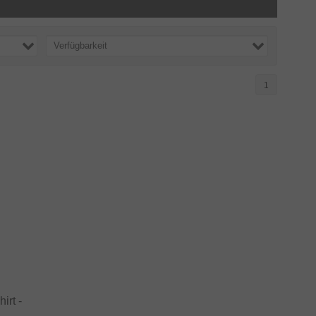
Verfügbarkeit
1
irt -