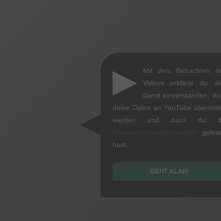
▶
Mit dem Betrachten d
Videos erklärst du di
damit einverstanden, da
deine Daten an YouTube übermitte
werden und dass du d
Datenschutzbestimmungen
geles
hast.
GEHT KLAR!