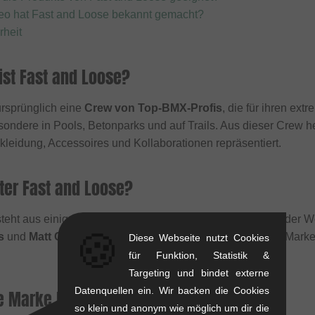
eo hat Fast and Loose bekannt gemacht?
rheit
ist Fast and Loose?
ursprünglich eine
Crew von Top-BMX-Profis
, die für ihren ext
sondere in Pools, Betonparks und auf Trails. Aus dieser Crew h
kleidung, Accessoires und Kollaborationen repräsentiert.
ter Fast and Loose?
eht aus einigen der einflussreichsten Transition-Fahrern der
🍪
s
und
Matt Cordova
. Sie sind nicht nur das "Gesicht" der Mar
Diese Webseite nutzt Cookies
für Funktion, Statistik &
Targeting und bindet externe
Datenquellen ein. Wir backen die Cookies
ie Marke Fast and Loose?
so klein und anonym wie möglich um dir die