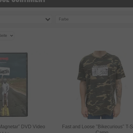
Farbe
"Magnetar" DVD Video
Fast and Loose "Bikecurious" T-Sh
Camo