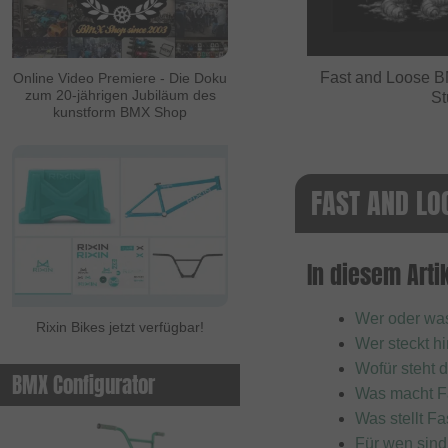
ALL IN
Ambit
Fast and Loose B
Online Video Premiere - Die Doku
zum 20-jährigen Jubiläum des
St
Animal Bikes
kunstform BMX Shop
Ares Bikes
Arise
FAST AND LO
Autum Bikes
Avian
baco
In diesem Artik
Bell
Wer oder was
Rixin Bikes jetzt verfügbar!
Beringer
Wer steckt h
Beringer Bicycle
Wofür steht 
BMX Configurator
Was macht F
Bicross Editions
Was stellt F
Bicycle Union
Für wen sind