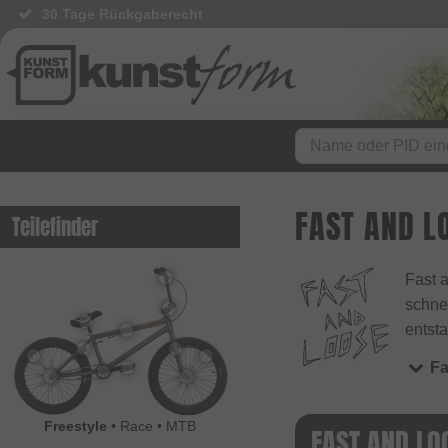
30 Tage Rückgaberecht
FAST AND L
Teilefinder
Fast 
schnel
entsta
Fa
Freestyle
•
Race
•
MTB
FAST AND LO