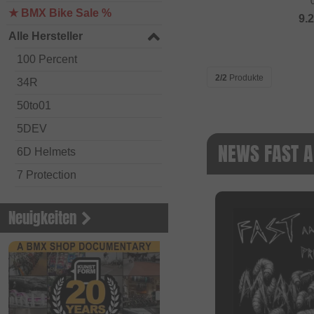
★ BMX Bike Sale %
9.
Alle Hersteller
100 Percent
2/2
Produkte
34R
50to01
5DEV
NEWS FAST A
6D Helmets
7 Protection
Academy BMX
Neuigkeiten
Acepac
ACS BMX
Alienation BMX
Alive
ALK 13