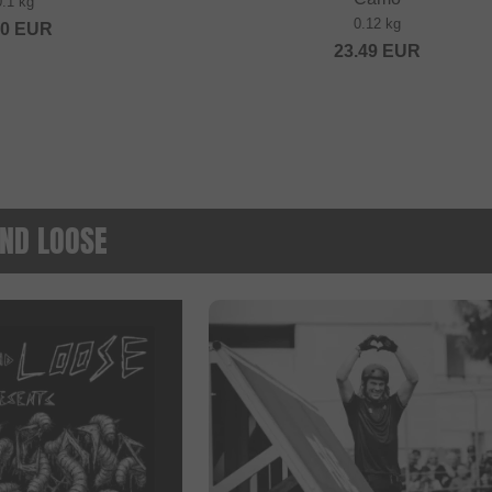
0.1 kg
0.12 kg
20
EUR
23.49
EUR
ND LOOSE