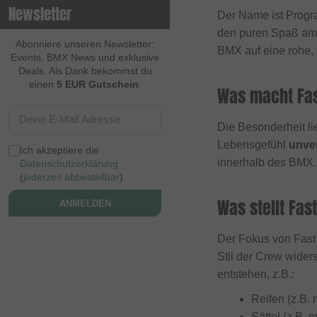
Newsletter
Der Name ist Progr
Contec
den puren Spaß am 
Continental
Abonniere unseren Newsletter:
BMX auf eine rohe, 
Events, BMX News und exklusive
Cream BMX Magazine
Deals. Als Dank bekommst du
einen
5 EUR Gutschein
.
Was macht Fas
Cult
Cycle Training
Die Besonderheit li
Cyclus Tools
Lebensgefühl
unver
Ich akzeptiere die
Demolition
innerhalb des BMX.
Datenschutzerklärung
(
jederzeit abbestellbar
)
Dia Tech
Was stellt Fas
ANMELDEN
Dickies
Dig BMX Magazine
Der Fokus von Fast 
Division BMX
Stil der Crew wider
entstehen, z.B.:
DK
Reifen (z.B.
Doomed Brand
Sättel (z.B. 