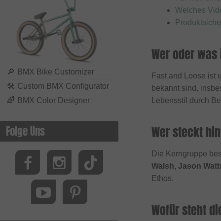
Biking Club
Welches Vid
Produktsiche
Black Bearing
Bluegrass
Wer oder was 
BMXFIX
Bolle
🔎
BMX Bike Customizer
Fast and Loose ist 
🛠
Custom BMX Configurator
bekannt sind, insbe
Bombtrack Bikes
🌈
BMX Color Designer
Lebensstil durch Be
Bone Deth
Brave Classics
Folge Uns
Wer steckt hin
Brixton
BSD
Die Kerngruppe best
Walsh, Jason Watt
Cinelli
Ethos.
Cinema Wheel Co.
CLIQ
Wofür steht d
Colony Bikes