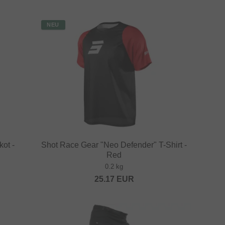
NEU
ot -
Shot Race Gear "Neo Defender" T-Shirt -
Red
0.2 kg
25.17
EUR