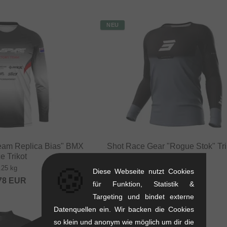
NEU
Team Replica Bias" BMX
Shot Race Gear "Rogue Stok" Trik
e Trikot
Black
🍪
.25 kg
0.25 kg
Diese Webseite nutzt Cookies
78
EUR
33.57
EUR
für Funktion, Statistik &
Targeting und bindet externe
Datenquellen ein. Wir backen die Cookies
NEU
so klein und anonym wie möglich um dir die