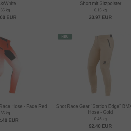
ck/White
Short mit Sitzpolster
.35 kg
0.15 kg
.00
EUR
20.97
EUR
NEU
 Race Hose - Fade Red
Shot Race Gear "Station Edge" BM
Hose - Gold
.35 kg
0.45 kg
2.40
EUR
92.40
EUR