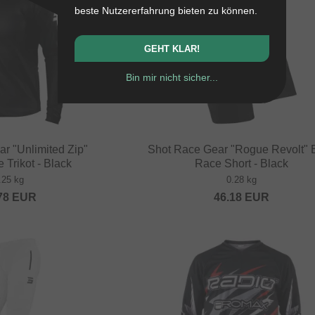
beste Nutzererfahrung bieten zu können.
GEHT KLAR!
Bin mir nicht sicher...
r "Unlimited Zip"
Shot Race Gear "Rogue Revolt"
 Trikot - Black
Race Short - Black
.25 kg
0.28 kg
78
EUR
46.18
EUR