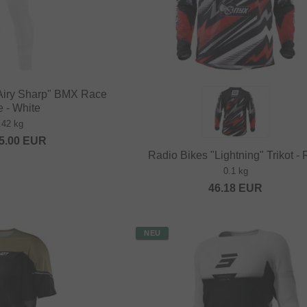
Airy Sharp" BMX Race
 - White
.42 kg
5.00
EUR
Radio Bikes "Lightning" Trikot -
0.1 kg
46.18
EUR
NEU