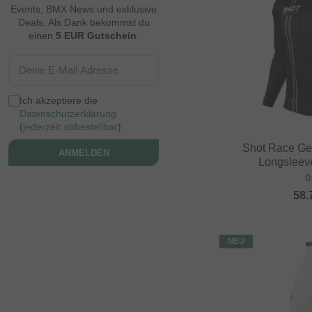
Events, BMX News und exklusive
Deals. Als Dank bekommst du
einen
5 EUR Gutschein
.
Ich akzeptiere die
Datenschutzerklärung
(
jederzeit abbestellbar
)
Shot Race Gea
ANMELDEN
Longsleeve
0
58.
NEU