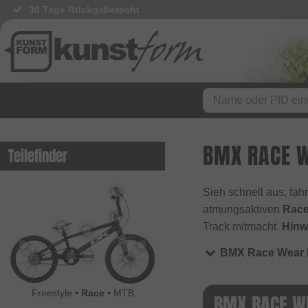
30 Tage Rückgaberecht
BMX RACE 
Teilefinder
Sieh schnell aus, fa
atmungsaktiven
Race
Track mitmacht.
Hinw
BMX Race Wear
Freestyle
•
Race
•
MTB
BMX RACE W