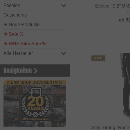
Fashion
Evolve "SI2" BM
0
Gutscheine
ab
9
★ Neue Produkte
★ Sale %
★ BMX Bike Sale %
Alle Hersteller
TIPP
Neuigkeiten
Stay Strong "Rac