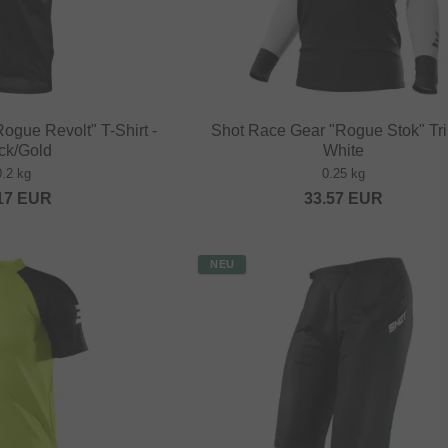
ogue Revolt" T-Shirt -
Shot Race Gear "Rogue Stok" Trik
ck/Gold
White
0.2 kg
0.25 kg
17
EUR
33.57
EUR
NEU