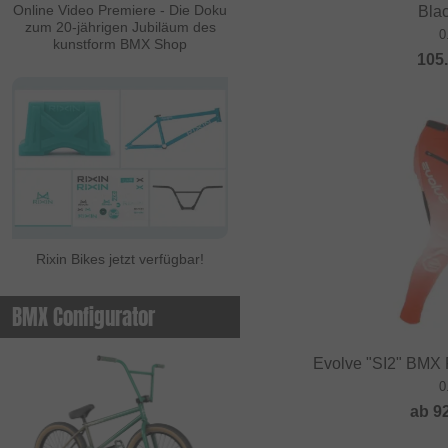
Online Video Premiere - Die Doku
Bla
zum 20-jährigen Jubiläum des
0
kunstform BMX Shop
105
Rixin Bikes jetzt verfügbar!
BMX Configurator
Evolve "SI2" BMX
0
ab
9