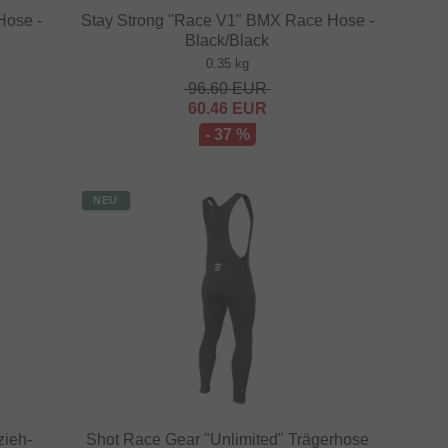
Hose -
Stay Strong "Race V1" BMX Race Hose -
Black/Black
0.35 kg
96.60
EUR
60.46
EUR
- 37 %
NEU
zieh-
Shot Race Gear "Unlimited" Trägerhose