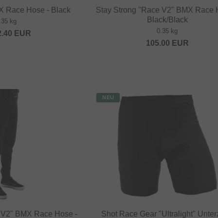
X Race Hose - Black
Stay Strong "Race V2" BMX Race 
Black/Black
.35 kg
0.35 kg
2.40
EUR
105.00
EUR
NEU
e V2" BMX Race Hose -
Shot Race Gear "Ultralight" Unter