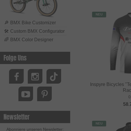
NEU
🔎
BMX Bike Customizer
🛠
Custom BMX Configurator
🌈
BMX Color Designer
Folge Uns
Inspyre Bicycles "
Rac
0
58.
Newsletter
NEU
Abonniere unseren Newsletter: