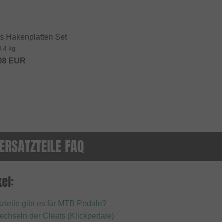
 Hakenplatten Set
0.4 kg
08
EUR
ERSATZTEILE FAQ
el:
zteile gibt es für MTB Pedale?
chseln der Cleats (Klickpedale)