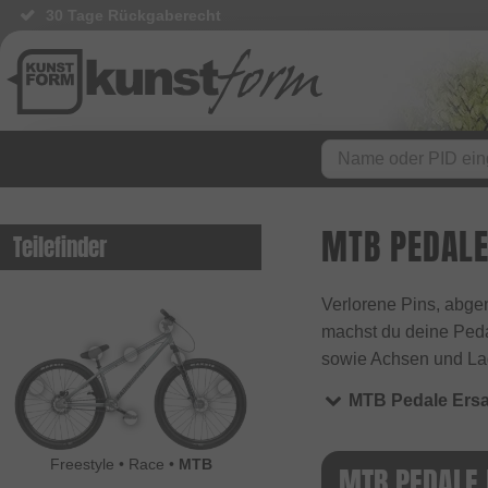
30 Tage Rückgaberecht
MTB PEDALE
Teilefinder
Verlorene Pins, abge
machst du deine Pedal
sowie Achsen und Lag
MTB Pedale Ersa
Freestyle
•
Race
•
MTB
MTB PEDALE 