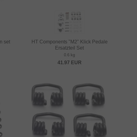
n set
HT Components "M2" Klick Pedale
Ersatzteil Set
0.6 kg
41.97
EUR