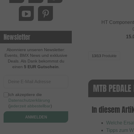
HT Components
Newsletter
15.
Abonniere unseren Newsletter:
Events, BMX News und exklusive
13/13
Produkte
Deals. Als Dank bekommst du
einen
5 EUR Gutschein
.
MTB PEDALE 
Ich akzeptiere die
Datenschutzerklärung
(
jederzeit abbestellbar
)
In diesem Artik
ANMELDEN
Welche Ersat
Tipps zum We