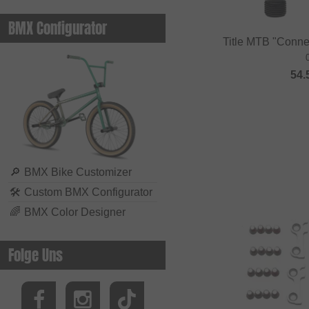
BMX Configurator
Title MTB "Conne
54.
🔎
BMX Bike Customizer
🛠
Custom BMX Configurator
🌈
BMX Color Designer
Folge Uns