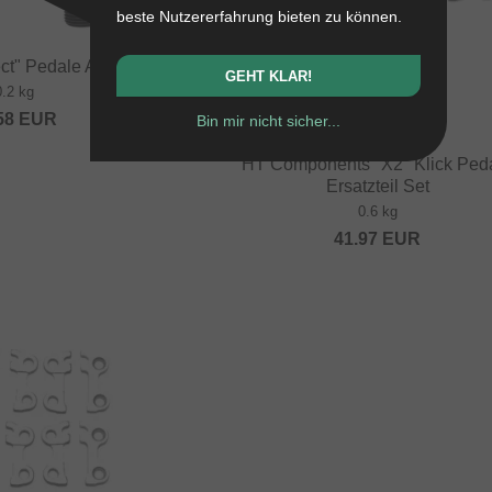
beste Nutzererfahrung bieten zu können.
ct" Pedale Achse Set
GEHT KLAR!
0.2 kg
58
EUR
Bin mir nicht sicher...
HT Components "X2" Klick Ped
Ersatzteil Set
0.6 kg
41.97
EUR