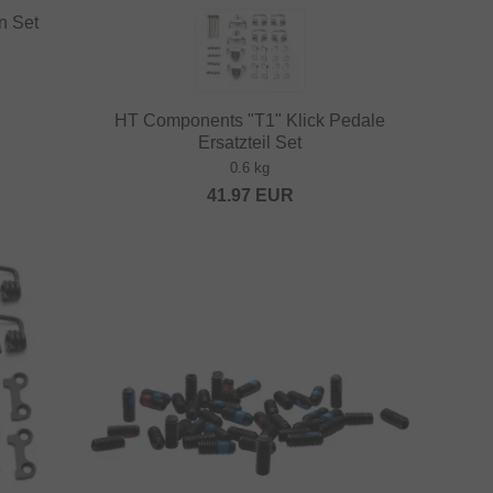
n Set
HT Components "T1" Klick Pedale
Ersatzteil Set
0.6 kg
41.97
EUR