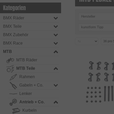
Kategorien
Hersteller
BMX Räder
BMX Teile
kunstform Tipp
BMX Zubehör
BMX Race
MTB
MTB Räder
MTB Teile
Rahmen
Gabeln + Co.
Lenker
Antrieb + Co.
Kurbeln