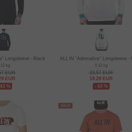
e" Longsleeve - Black
ALL IN "Adrenalice" Longsleeve - 
.12 kg
0.12 kg
57
EUR
33.57
EUR
29
EUR
19.29
EUR
 43 %
- 43 %
SALE