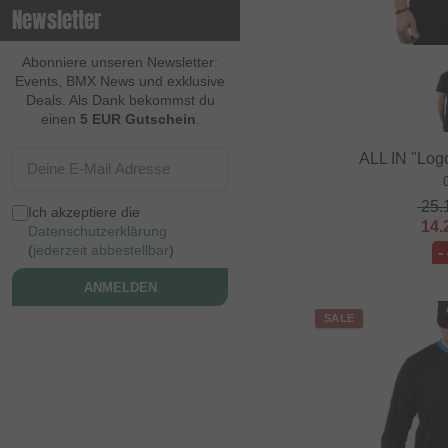
Newsletter
Contec
Continental
Abonniere unseren Newsletter:
Events, BMX News und exklusive
Cream BMX Magazine
Deals. Als Dank bekommst du
einen
5 EUR Gutschein
.
Cult
ALL IN "Logo
Cycle Training
Cyclus Tools
25.
Ich akzeptiere die
Demolition
14.
Datenschutzerklärung
(
jederzeit abbestellbar
)
-
Dia Tech
ANMELDEN
Dickies
SALE
Dig BMX Magazine
Division BMX
DK
Doomed Brand