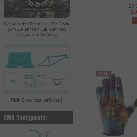
10.
ALL IN
5.
-
Ambit
Online Video Premiere - Die Doku
zum 20-jährigen Jubiläum des
Animal Bikes
kunstform BMX Shop
Ares Bikes
Arise
Autum Bikes
Avian
SALE
baco
Bell
Rixin Bikes jetzt verfügbar!
Beringer
Beringer Bicycle
BMX Configurator
Bicross Editions
Bicycle Union