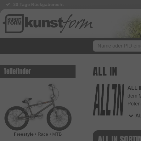
30 Tage Rückgaberecht
ALL IN
Teilefinder
ALL 
dem Mo
Potenz
AL
Freestyle
•
Race
•
MTB
ALL IN SORT