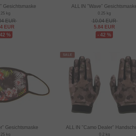
o" Gesichtsmaske
ALL IN "Wave" Gesichtsmask
.25 kg
0.25 kg
04
EUR
10.04
EUR
84
EUR
5.84
EUR
 42 %
- 42 %
SALE
er" Gesichtsmaske
ALL IN "Camo Dealer" Handsch
.25 kg
0.2 kg