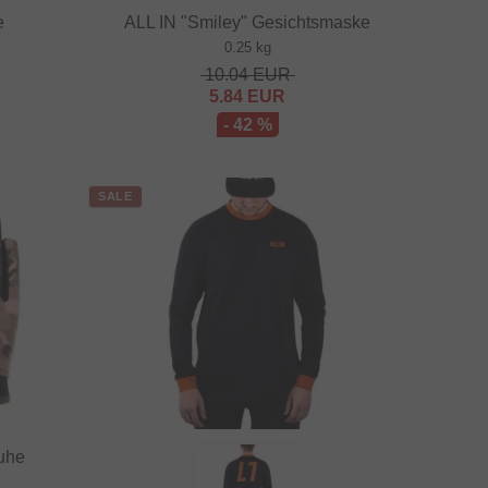
e
ALL IN "Smiley" Gesichtsmaske
0.25 kg
10.04
EUR
5.84
EUR
- 42 %
SALE
uhe