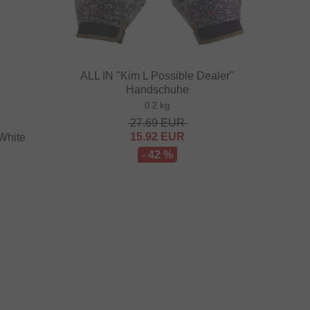
ALL IN "Kim L Possible Dealer"
Handschuhe
0.2 kg
27.69
EUR
15.92
EUR
White
- 42 %