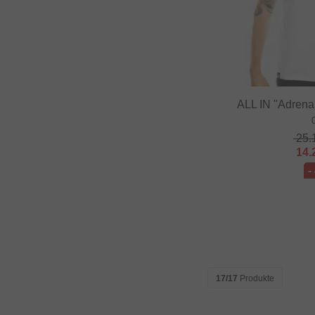
Fast and Loose
FAT BAG
Federal Bikes
Fiction BMX
ALL IN "Adrenal
Fiend BMX
Finish Line
25.
14.
Firma
-
Fist Handwear
Fit Bike Co.
Flybikes
Forward
Fracture
17/17
Produkte
FreedomBMX