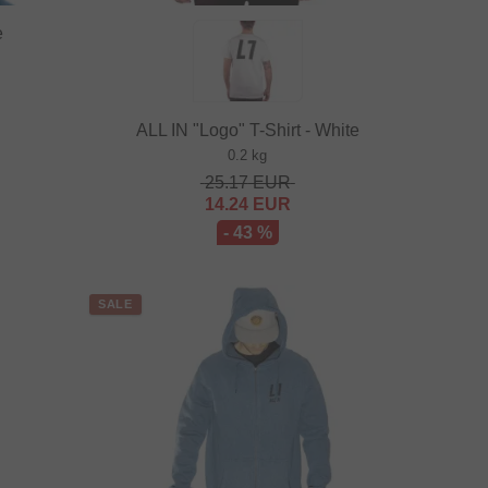
e
ALL IN "Logo" T-Shirt - White
0.2 kg
25.17
EUR
14.24
EUR
- 43 %
SALE