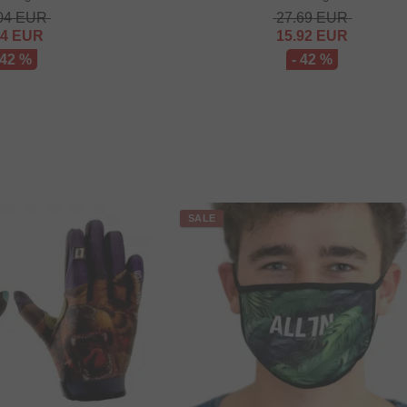
04
EUR
27.69
EUR
84
EUR
15.92
EUR
 42 %
- 42 %
SALE