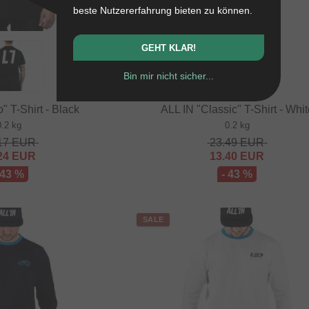
beste Nutzererfahrung bieten zu können.
GEHT KLAR!
Bin mir nicht sicher...
" T-Shirt - Black
ALL IN "Classic" T-Shirt - Whi
0.2 kg
0.2 kg
17
EUR
23.49
EUR
24
EUR
13.40
EUR
 43 %
- 43 %
SALE