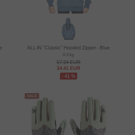
te
ALL IN "Classic" Hooded Zipper - Blue
0.3 kg
57.94
EUR
34.41
EUR
- 41 %
SALE