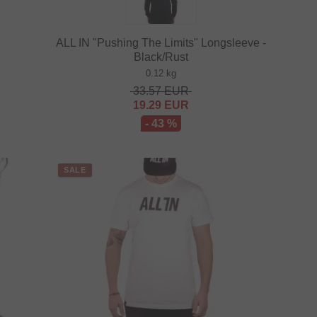
ALL IN "Pushing The Limits" Longsleeve -
Black/Rust
0.12 kg
33.57
EUR
19.29
EUR
- 43 %
SALE