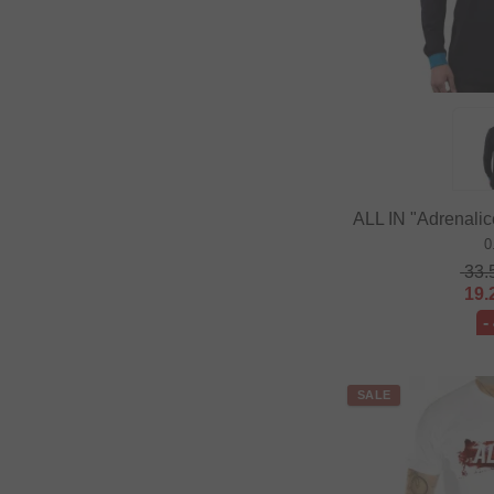
DUB BMX
Duo Brand
Dynamic Bike Care
Eastpak
eclat
Elevn Technologies
ALL IN "Adrenalic
ERGOTEC
0
Erigen BMX
33.
19.
Etnies
-
Evolve
Factory of Madness
SALE
Fairdale
Family BMX
Fareast Cycles