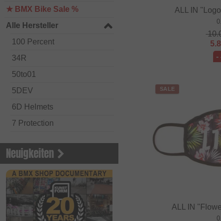
★ BMX Bike Sale %
ALL IN "Log
0
Alle Hersteller
10.
100 Percent
5.
-
34R
50to01
SALE
5DEV
6D Helmets
7 Protection
Academy BMX
Neuigkeiten
Acepac
ACS BMX
Alienation BMX
Alive
ALL IN "Flow
0
ALK 13