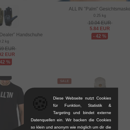
ALL IN "Palm" Gesichtsmask
0.25 kg
10.04
EUR
5.84
EUR
 Dealer" Handschuhe
- 42 %
0.2 kg
69
EUR
92
EUR
 42 %
SALE
🍪
Diese Webseite nutzt Cookies
für Funktion, Statistik &
Targeting und bindet externe
Datenquellen ein. Wir backen die Cookies
so klein und anonym wie möglich um dir die