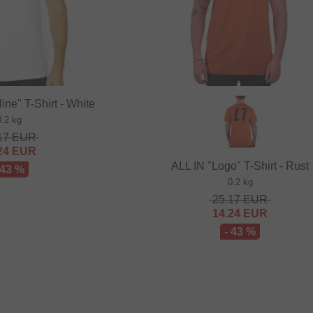
ine" T-Shirt - White
0.2 kg
17
EUR
24
EUR
ALL IN "Logo" T-Shirt - Rust
 43 %
0.2 kg
25.17
EUR
14.24
EUR
- 43 %