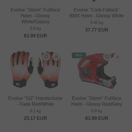
Evolve "Storm" Fullface
Evolve "Curb Fidlock"
Helm - Glossy
BMX Helm - Glossy White
White/Galaxy
0.42 kg
0.9 kg
37.77
EUR
83.99
EUR
NEU
Evolve "SI2" Handschuhe
Evolve "Storm" Fullface
- Fade Red/White
Helm - Glossy Red/Grey
0.1 kg
0.9 kg
25.17
EUR
83.99
EUR