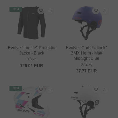
NEU
Evolve "Ironlite" Protektor
Evolve "Curb Fidlock"
Jacke - Black
BMX Helm - Matt
Midnight Blue
0.8 kg
0.42 kg
126.01
EUR
37.77
EUR
NEU