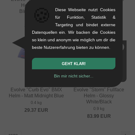
Helm - Glossy
Helm - Matt Black
🍪
Diese Webseite nutzt Cookies
Blue/Red/White
0.9 kg
für Funktion, Statistik &
0.9 kg
83.99
EUR
Targeting und bindet externe
83.99
EUR
Datenquellen ein. Wir backen die Cookies
so klein und anonym wie möglich um dir die
NEU
beste Nutzererfahrung bieten zu können.
GEHT KLAR!
Bin mir nicht sicher...
Evolve "Curb Evo" BMX
Evolve "Storm" Fullface
Helm - Matt Midnight Blue
Helm - Glossy
White/Black
0.4 kg
0.9 kg
29.37
EUR
83.99
EUR