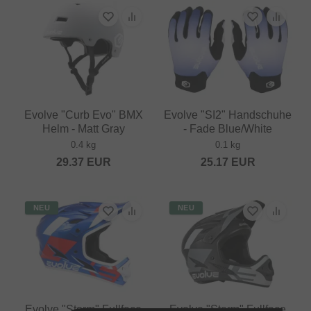
Evolve "Curb Evo" BMX
Evolve "SI2" Handschuhe
Helm - Matt Gray
- Fade Blue/White
0.4 kg
0.1 kg
29.37
EUR
25.17
EUR
NEU
NEU
Evolve "Storm" Fullface
Evolve "Storm" Fullface