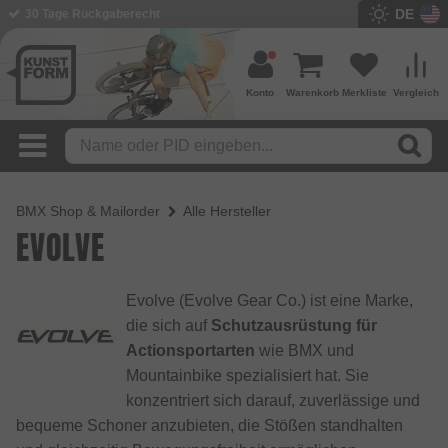
DE
BMX Shop seit 2003
Konto
Warenkorb
Merkliste
Vergleich
BMX Shop & Mailorder
Alle Hersteller
EVOLVE
Evolve (Evolve Gear Co.) ist eine Marke,
die sich auf
Schutzausrüstung für
Actionsportarten
wie BMX und
Mountainbike spezialisiert hat. Sie
konzentriert sich darauf, zuverlässige und
bequeme Schoner anzubieten, die Stößen standhalten