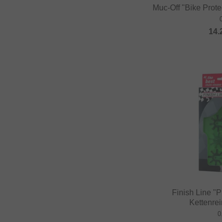
Muc-Off "Bike Prote
14.
Finish Line "
Kettenre
0