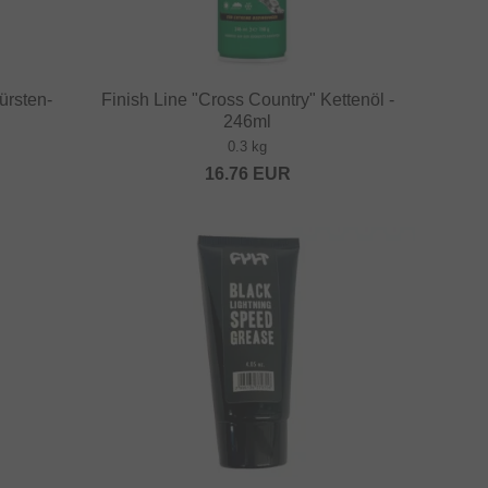
ürsten-
Finish Line "Cross Country" Kettenöl -
246ml
0.3 kg
16.76
EUR