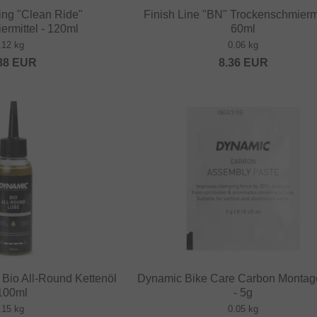
ing "Clean Ride"
Finish Line "BN" Trockenschmiermi
ermittel - 120ml
60ml
.12 kg
0.06 kg
88
EUR
8.36
EUR
Bio All-Round Kettenöl
Dynamic Bike Care Carbon Montag
 100ml
- 5g
.15 kg
0.05 kg