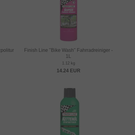
politur
Finish Line "Bike Wash" Fahrradreiniger -
1L
1.12 kg
14.24
EUR