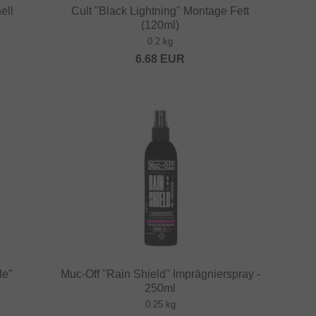
ell
Cult "Black Lightning" Montage Fett
(120ml)
0.2 kg
6.68
EUR
le"
Muc-Off "Rain Shield" Imprägnierspray -
250ml
0.25 kg