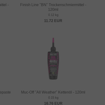
ttel -
Finish Line "BN" Trockenschmiermittel -
120ml
0.12 kg
11.72
EUR
epaste
Muc-Off "All Weather" Kettenöl - 120ml
0.15 kg
16.76
EUR