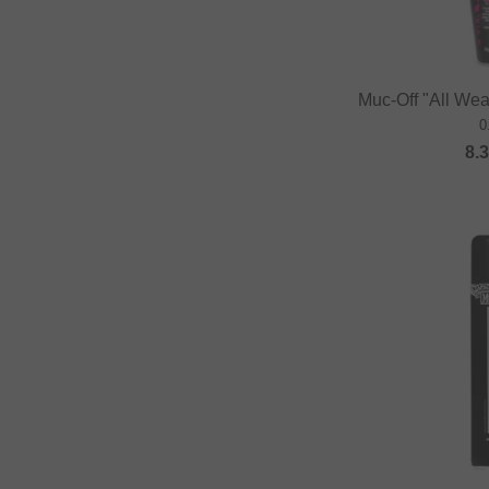
Muc-Off "All Wea
0
8.