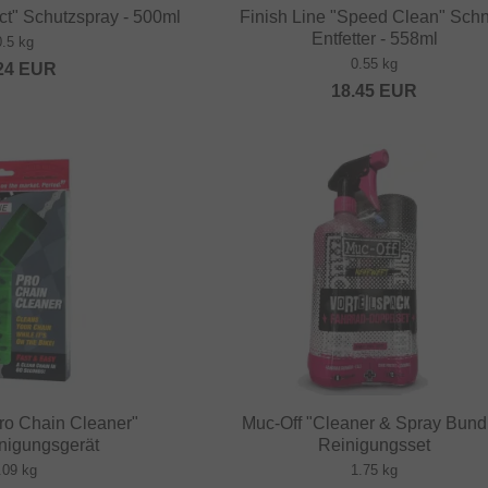
ct" Schutzspray - 500ml
Finish Line "Speed Clean" Schn
Entfetter - 558ml
0.5 kg
0.55 kg
24
EUR
18.45
EUR
Pro Chain Cleaner"
Muc-Off "Cleaner & Spray Bund
inigungsgerät
Reinigungsset
.09 kg
1.75 kg