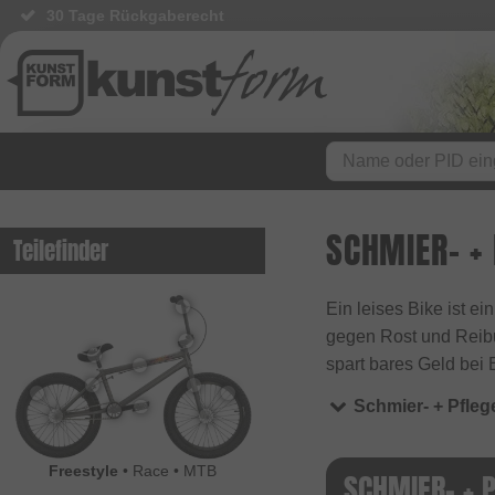
30 Tage Rückgaberecht
SCHMIER- +
Teilefinder
Ein leises Bike ist e
gegen Rost und Reib
spart bares Geld bei E
Schmier- + Pfleg
Freestyle
•
Race
•
MTB
SCHMIER- + 