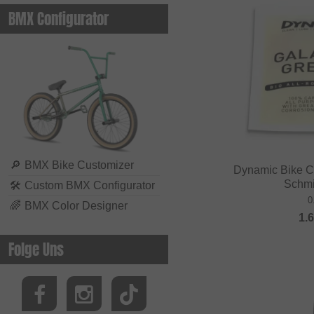
BMX Configurator
🔎
BMX Bike Customizer
Dynamic Bike C
Schmie
🛠
Custom BMX Configurator
0
🌈
BMX Color Designer
1.
Folge Uns