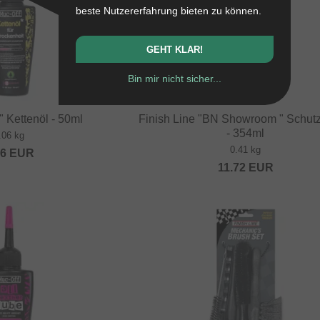
beste Nutzererfahrung bieten zu können.
GEHT KLAR!
Bin mir nicht sicher...
" Kettenöl - 50ml
Finish Line "BN Showroom " Schutz
- 354ml
.06 kg
0.41 kg
36
EUR
11.72
EUR