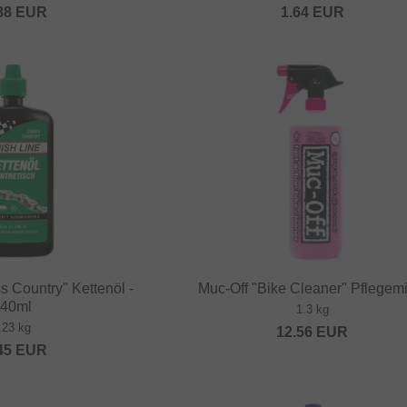
88
EUR
1.64
EUR
s Country" Kettenöl -
Muc-Off "Bike Cleaner" Pflegemi
40ml
1.3 kg
.23 kg
12.56
EUR
45
EUR