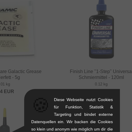
are Galactic Grease
Finish Line "1-Step" Universa
rfett - 5g
Schmiermittel - 120ml
.01 kg
0.12 kg
64
EUR
11.72
EUR
🍪
Diese Webseite nutzt Cookies
für Funktion, Statistik &
Targeting und bindet externe
Datenquellen ein. Wir backen die Cookies
so klein und anonym wie möglich um dir die