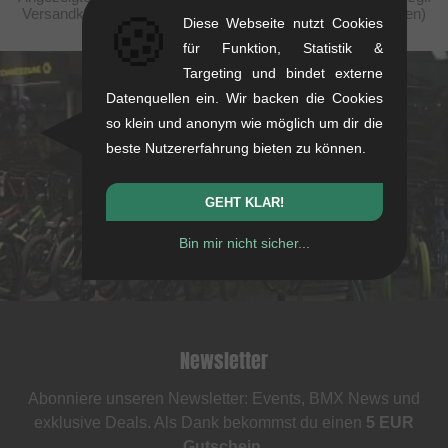
Versandkosten. Durchgestrichene Preise (bei Rabattierungen)
🍪
Diese Webseite nutzt Cookies
entsprechen der UVP des Herstellers.
für Funktion, Statistik &
Targeting und bindet externe
kunstform Stuttgart
Datenquellen ein. Wir backen die Cookies
so klein und anonym wie möglich um dir die
Rotebühlstr. 63, 70178 Stuttgart
beste Nutzererfahrung bieten zu können.
Mo-Fr: 11-13 & 14-18
Sa: 11-16
GEHT KLAR!
+49/711/21954890
Bin mir nicht sicher...
stuttgart@kunstform.org
Newsletter
Abonniere unseren Newsletter: Events, BMX News und
exklusive Deals. Als Dank bekommst du einen
5 EUR
Gutschein
.