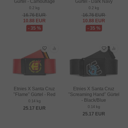
Gürtel - Camouflage
Gürtel - Dark Navy
0.2 kg
0.2 kg
16.76
EUR
16.76
EUR
10.88
EUR
10.88
EUR
- 35 %
- 35 %
Etnies X Santa Cruz
Etnies X Santa Cruz
"Flame" Gürtel - Red
"Screaming Hand" Gürtel
- Black/Blue
0.14 kg
0.14 kg
25.17
EUR
25.17
EUR