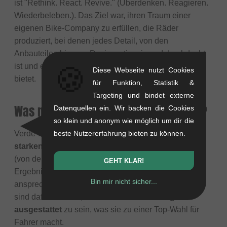
ist "Rethink. React. Revive." (Überdenken. Reagieren.
Wiederbeleben.). Das Ziel war, ihren Traum einer
eigenen Bike-Company zu erfüllen, die Räder
produziert, bei denen jedes Detail, von den
Anbauteilen bis zum Design, stimmig und durchdacht
ist und ein
sehr gutes Preis-Leistungs-Verhältnis
🍪
Diese Webseite nutzt Cookies
bietet.
für Funktion, Statistik &
Targeting und bindet externe
Was macht Verde-Produkte besonders?
Datenquellen ein. Wir backen die Cookies
so klein und anonym wie möglich um dir die
Verde-Räder sind besonders, weil sie mit einem
beste Nutzererfahrung bieten zu können.
starken Grafik- und Produktdesign-Hintergrund
(von der Axis- Kreativagentur) entworfen werden. Das
GEHT KLAR!
Ergebnis sind einige der stilvollsten und ästhetisch
Bin mir nicht sicher...
ansprechendsten Kompletträder auf dem Markt. Sie
sind dafür bekannt, für ihren Preis
hervorragend
ausgestattet
zu sein, was sie zu einer Top-Wahl für
Fahrer macht.