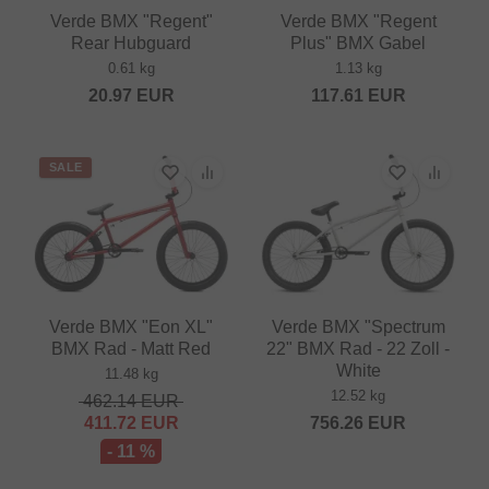
Verde BMX "Regent"
Verde BMX "Regent
Rear Hubguard
Plus" BMX Gabel
0.61 kg
1.13 kg
20.97
EUR
117.61
EUR
SALE
Verde BMX "Eon XL"
Verde BMX "Spectrum
BMX Rad - Matt Red
22" BMX Rad - 22 Zoll -
White
11.48 kg
12.52 kg
462.14
EUR
411.72
EUR
756.26
EUR
- 11 %