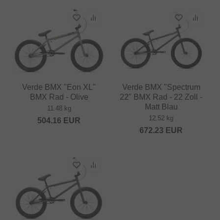
Verde BMX "Eon XL"
Verde BMX "Spectrum
BMX Rad - Olive
22" BMX Rad - 22 Zoll -
Matt Blau
11.48 kg
12.52 kg
504.16
EUR
672.23
EUR