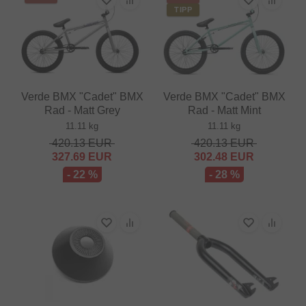
TIPP
Verde BMX "Cadet" BMX
Verde BMX "Cadet" BMX
Rad - Matt Grey
Rad - Matt Mint
11.11 kg
11.11 kg
420.13
EUR
420.13
EUR
327.69
EUR
302.48
EUR
- 22 %
- 28 %