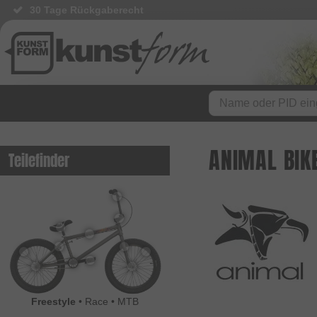
30 Tage Rückgaberecht
ANIMAL BIK
Teilefinder
Freestyle
•
Race
•
MTB