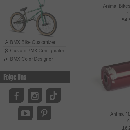
Biking Club
Animal Bikes
0
Black Bearing
54.
Bluegrass
BMXFIX
Bolle
🔎
BMX Bike Customizer
🛠
Custom BMX Configurator
Bombtrack Bikes
🌈
BMX Color Designer
Bone Deth
Brave Classics
Folge Uns
Brixton
BSD
Cinelli
Cinema Wheel Co.
Animal "
CLIQ
0
16.
Colony Bikes