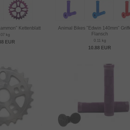
Sammon" Kettenblatt
Animal Bikes "Edwin 140mm" Griffe
Flansch
.07 kg
0.11 kg
38
EUR
10.88
EUR