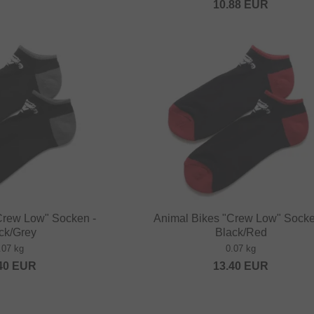
10.88
EUR
Crew Low" Socken -
Animal Bikes "Crew Low" Socke
ck/Grey
Black/Red
.07 kg
0.07 kg
40
EUR
13.40
EUR