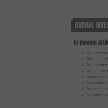
Fast and Loose
FAT BAG
Federal Bikes
ANIMAL BIKE
Fiction BMX
Fiend BMX
In diesem Artik
Finish Line
Wer oder was
Firma
Wie entstand
Fist Handwear
Woher kommt
Fit Bike Co.
Wofür steht 
Was macht d
Flybikes
Was stellt A
Forward
Für wen sind
Fracture
Produktsiche
FreedomBMX