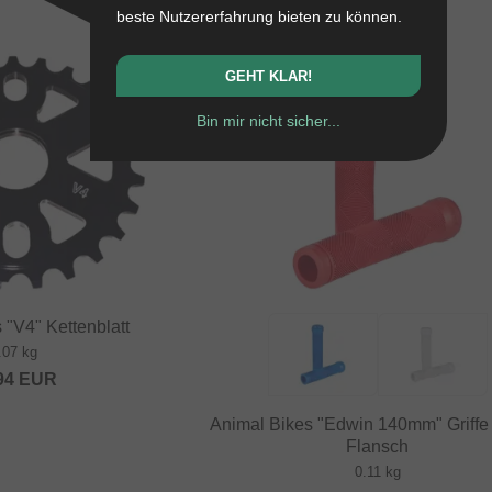
beste Nutzererfahrung bieten zu können.
GEHT KLAR!
Bin mir nicht sicher...
 "V4" Kettenblatt
.07 kg
94
EUR
Animal Bikes "Edwin 140mm" Griffe
Flansch
0.11 kg