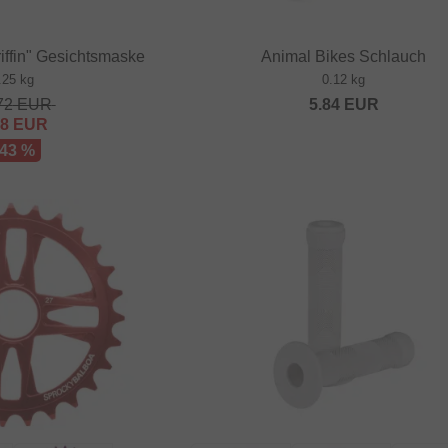
iffin" Gesichtsmaske
Animal Bikes Schlauch
.25 kg
0.12 kg
72
EUR
5.84
EUR
68
EUR
 43 %