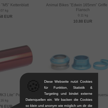
 "M5" Kettenblatt
Animal Bikes "Edwin 165mm" Griffe
Flansch
.07 kg
0.11 kg
58
EUR
10.88
EUR
🍪
Diese Webseite nutzt Cookies
für Funktion, Statistik &
Targeting und bindet externe
MK3 Lite" Peg
Animal Bikes "Skyline" Steuers
Datenquellen ein. Wir backen die Cookies
.16 kg
0.06 kg
so klein und anonym wie möglich um dir die
76
EUR
22.65
EUR