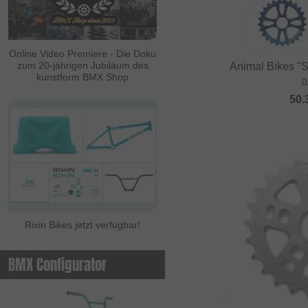
ALL IN
Ambit
Online Video Premiere - Die Doku
zum 20-jährigen Jubiläum des
Animal Bikes "
Animal Bikes
kunstform BMX Shop
0
Ares Bikes
50.
Arise
Autum Bikes
Avian
baco
Bell
Rixin Bikes jetzt verfügbar!
Beringer
Beringer Bicycle
BMX Configurator
Bicross Editions
Bicycle Union