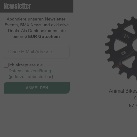
Newsletter
Contec
Continental
Abonniere unseren Newsletter:
Events, BMX News und exklusive
Cream BMX Magazine
Deals. Als Dank bekommst du
einen
5 EUR Gutschein
.
Cult
Cycle Training
Cyclus Tools
Ich akzeptiere die
Demolition
Datenschutzerklärung
(
jederzeit abbestellbar
)
Dia Tech
ANMELDEN
Dickies
Animal Bikes
0
Dig BMX Magazine
57.
Division BMX
DK
Doomed Brand