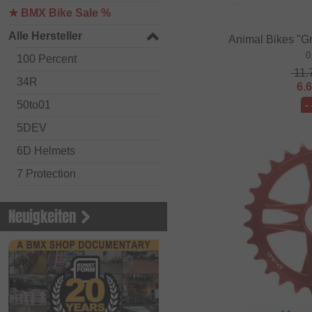
★ BMX Bike Sale %
Alle Hersteller
Animal Bikes "Gr
0
100 Percent
11.
34R
6.
50to01
-
5DEV
6D Helmets
7 Protection
Academy BMX
Neuigkeiten
Acepac
ACS BMX
Alienation BMX
Alive
ALK 13