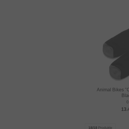
DUB BMX
Duo Brand
Dynamic Bike Care
Eastpak
eclat
Elevn Technologies
ERGOTEC
Erigen BMX
Etnies
Evolve
Animal Bikes "
Bla
Factory of Madness
0
Fairdale
13.
Family BMX
Fareast Cycles
18/18
Produkte