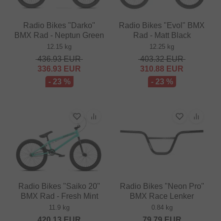
Radio Bikes "Darko"
Radio Bikes "Evol" BMX
BMX Rad - Neptun Green
Rad - Matt Black
12.15 kg
12.25 kg
436.93
EUR
403.32
EUR
336.93
EUR
310.88
EUR
- 23 %
- 23 %
Radio Bikes "Saiko 20"
Radio Bikes "Neon Pro"
BMX Rad - Fresh Mint
BMX Race Lenker
11.9 kg
0.84 kg
420.13
EUR
79.79
EUR