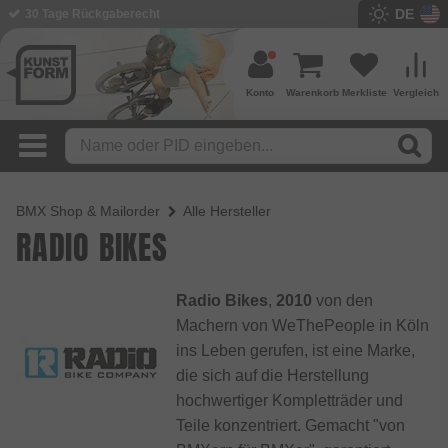
DE
BMX Shop seit 2003
Konto
Warenkorb
Merkliste
Vergleich
BMX Shop & Mailorder
Alle Hersteller
RADIO BIKES
Radio Bikes
,
2010
von den
Machern von WeThePeople in Köln
ins Leben gerufen, ist eine Marke,
die sich auf die Herstellung
hochwertiger Kompletträder und
Teile konzentriert. Gemacht "von