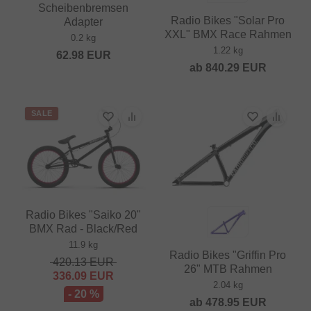
Scheibenbremsen
Radio Bikes "Solar Pro
Adapter
XXL" BMX Race Rahmen
0.2 kg
1.22 kg
62.98
EUR
ab
840.29
EUR
SALE
Radio Bikes "Saiko 20"
BMX Rad - Black/Red
11.9 kg
Radio Bikes "Griffin Pro
420.13
EUR
26" MTB Rahmen
336.09
EUR
2.04 kg
- 20 %
ab
478.95
EUR