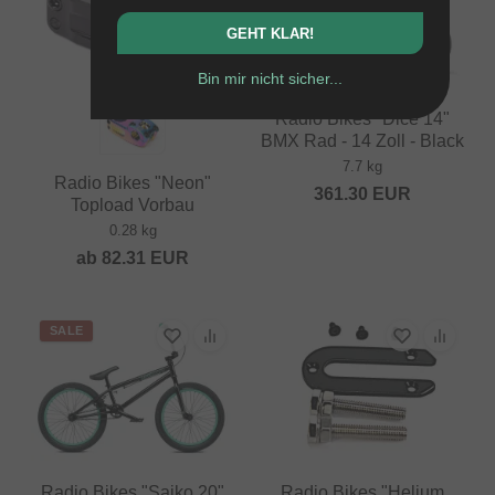
GEHT KLAR!
Bin mir nicht sicher...
Radio Bikes "Dice 14"
BMX Rad - 14 Zoll - Black
7.7 kg
Radio Bikes "Neon"
361.30
EUR
Topload Vorbau
0.28 kg
ab
82.31
EUR
SALE
Radio Bikes "Saiko 20"
Radio Bikes "Helium