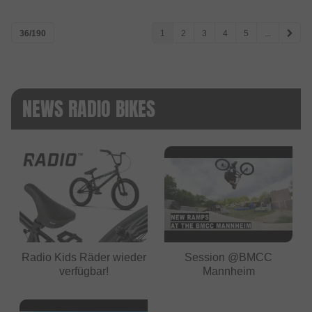
36/190
1
2
3
4
5
...
NEWS RADIO BIKES
Radio Kids Räder wieder
Session @BMCC
verfügbar!
Mannheim