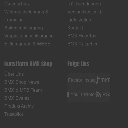
Datenschutz
Rücksendungen
Widerrufsbelehrung &
Versandkosten &
Formular
Lieferzeiten
Batterieentsorgung
Kontakt
Verpackungsentsorgung
BMX How Tos
Elektrogeräte & WEEE
BMX Ratgeber
kunstform BMX Shop
Folge Uns
Über Uns
Facebook
Instagram
TikTok
BMX Shop News
BMX & MTB Team
YouTube
Pinterest
RSS
BMX Events
Produkt Archiv
Trustpilot