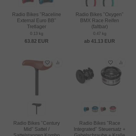
Radio Bikes "Raceline
Radio Bikes "Oxygen"
External Euro BB"
BMX Race Reifen
Tretlager
(faltbar)
0.13 kg
0.47 kg
63.82
EUR
ab
41.13
EUR
Radio Bikes "Century
Radio Bikes "Race
Mid" Sattel /
Integrated" Steuersatz +
Sattelstangen Kombo
Gabelschraube + Kralle