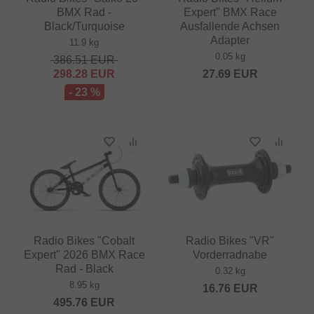
BMX Rad -
Expert" BMX Race
Black/Turquoise
Ausfallende Achsen
Adapter
11.9 kg
0.05 kg
386.51
EUR
298.28
EUR
27.69
EUR
- 23 %
Radio Bikes "Cobalt
Radio Bikes "VR"
Expert" 2026 BMX Race
Vorderradnabe
Rad - Black
0.32 kg
8.95 kg
16.76
EUR
495.76
EUR