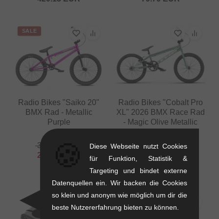
SALE
Radio Bikes "Saiko 20"
Radio Bikes "Cobalt Pro
BMX Rad - Metallic
XL" 2026 BMX Race Rad
Purple
- Magic Olive Metallic
11.9 kg
9.95 kg
🍪
386.51
EUR
504.16
EUR
Diese Webseite nutzt Cookies
298.28
EUR
für Funktion, Statistik &
- 23 %
Targeting und bindet externe
Datenquellen ein. Wir backen die Cookies
so klein und anonym wie möglich um dir die
beste Nutzererfahrung bieten zu können.