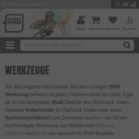
DE
BMX Shop seit 2003
Konto
Warenkorb
Merkliste
Vergleich
WERKZEUGE
Sei dein eigener Mechaniker. Mit dem richtigen
BMX
Werkzeug
behebst du jedes Problem direkt am Spot. Egal
ob du ein kompaktes
Multi-Tool
für den Rucksack, einen
robusten
Kettennieter
für Half-Link Ketten oder einen
Speichenschlüssel
zum Zentrieren suchst – wir führen
hochwertiges Werkzeug von Marken wie
Shadow
,
Odyssey
und
Eclat
, das speziell für BMX-Bauteile