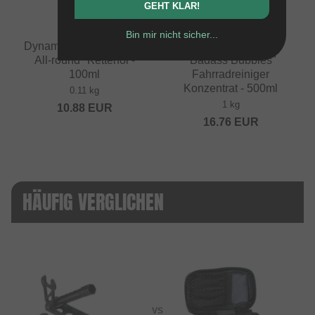
GEHT KLAR!
Bin mir nicht sicher...
Dynamic Bike Care "Bio
Dynamic Bike Care
All-round" Kettenöl -
"Badass Bubbles"
100ml
Fahrradreiniger
Konzentrat - 500ml
0.11 kg
1 kg
10.88
EUR
16.76
EUR
HÄUFIG VERGLICHEN
VS