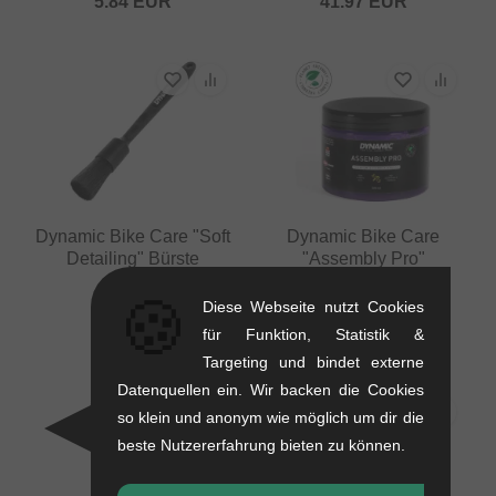
5.84
EUR
41.97
EUR
Dynamic Bike Care "Soft
Dynamic Bike Care
Detailing" Bürste
"Assembly Pro"
Montagepaste - 500ml
0.05 kg
🍪
Diese Webseite nutzt Cookies
0.58 kg
8.36
EUR
41.97
EUR
für Funktion, Statistik &
Targeting und bindet externe
Datenquellen ein. Wir backen die Cookies
so klein und anonym wie möglich um dir die
beste Nutzererfahrung bieten zu können.