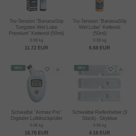
Tru-Tension "BananaSlip
Tru-Tension "BananaSlip
Tungsten Wet Lube
Wet Lube" Kettenöl
Premium" Kettenöl (50ml)
(50ml)
0.08 kg
0.08 kg
11.72
EUR
6.68
EUR
NEU
NEU
Schwalbe "Airmax Pro"
Schwalbe Reifenheber (3
Digitaler Luftdruckprüfer
Stück) - Skyblue
0.06 kg
0.05 kg
16.76
EUR
4.16
EUR