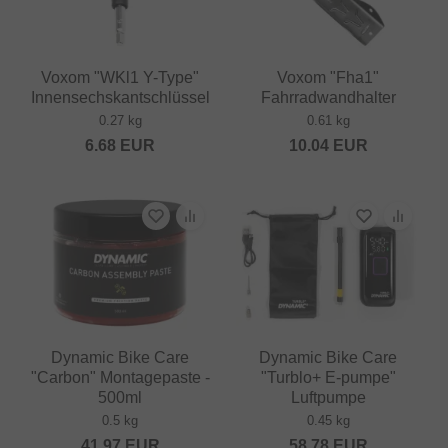
Voxom "WKl1 Y-Type"
Voxom "Fha1"
Innensechskantschlüssel
Fahrradwandhalter
0.27 kg
0.61 kg
6.68
EUR
10.04
EUR
Dynamic Bike Care
Dynamic Bike Care
"Carbon" Montagepaste -
"Turblo+ E-pumpe"
500ml
Luftpumpe
0.5 kg
0.45 kg
41.97
EUR
58.78
EUR