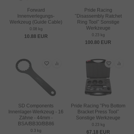
Forward
Pride Racing
Innenverlegungs-
"Disassembly Ratchet
Werkzeug (Guide Cable)
Ring Tool" Sonstige
Werkzeuge
0.08 kg
0.23 kg
10.88
EUR
100.80
EUR
SD Components
Pride Racing "Pro Bottom
Innenlager-Werkzeug - 16
Bracket Press Tool"
Zähne - 44mm -
Sonstige Werkzeuge
BSA/BB30/BB86
0.23 kg
0.3 kg
67.18
EUR