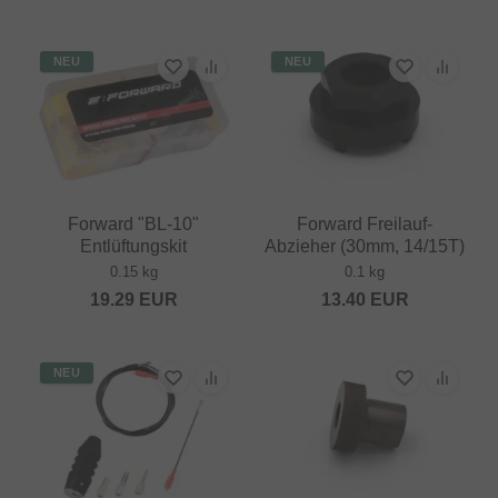
NEU
NEU
Forward "BL-10"
Forward Freilauf-
Entlüftungskit
Abzieher (30mm, 14/15T)
0.15 kg
0.1 kg
19.29
EUR
13.40
EUR
NEU