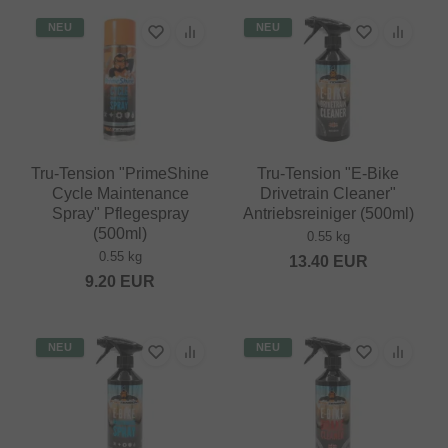
NEU
NEU
Tru-Tension "PrimeShine
Tru-Tension "E-Bike
Cycle Maintenance
Drivetrain Cleaner"
Spray" Pflegespray
Antriebsreiniger (500ml)
(500ml)
0.55 kg
0.55 kg
13.40
EUR
9.20
EUR
NEU
NEU