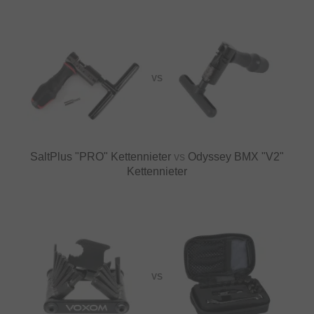
VS
SaltPlus "PRO" Kettennieter
vs
Odyssey BMX "V2"
Kettennieter
VS