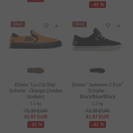
- 41 %
SALE
SALE
Etnies "Lo-Cut Slip"
Etnies "Jameson 2 Eco"
Schuhe - Orange (Jordan
Schuhe -
Godwin)
Black/Blue/Black
1.1 kg
1.1 kg
71.39
EUR
71.39
EUR
41.97
EUR
41.97
EUR
- 41 %
- 41 %