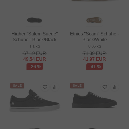
Higher "Salem Suede"
Etnies "Scam" Schuhe -
Schuhe - Black/Black
Black/White
1.1 kg
0.85 kg
67.19
EUR
71.39
EUR
49.54
EUR
41.97
EUR
- 26 %
- 41 %
SALE
SALE