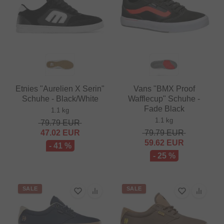
Etnies "Aurelien X Serin"
Vans "BMX Proof
Schuhe - Black/White
Wafflecup" Schuhe -
Fade Black
1.1 kg
1.1 kg
79.79
EUR
47.02
EUR
79.79
EUR
59.62
EUR
- 41 %
- 25 %
SALE
SALE