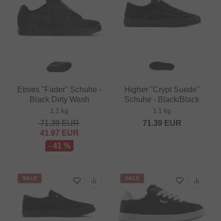
Etnies "Fader" Schuhe -
Higher "Crypt Suede"
Black Dirty Wash
Schuhe - Black/Black
1.1 kg
1.1 kg
71.39
EUR
71.39
EUR
41.97
EUR
- 41 %
SALE
SALE