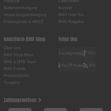
Formular
Lieferzeiten
Batterieentsorgung
Kontakt
Verpackungsentsorgung
BMX How Tos
Elektrogeräte & WEEE
BMX Ratgeber
kunstform BMX Shop
Folge Uns
Über Uns
Facebook
Instagram
TikTok
BMX Shop News
BMX & MTB Team
YouTube
Pinterest
RSS
BMX Events
Produkt Archiv
Trustpilot
Zahlungsweisen