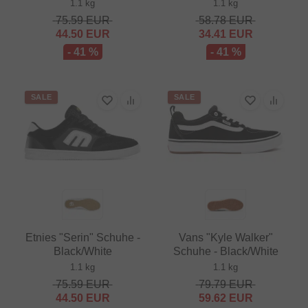
1.1 kg
1.1 kg
75.59
EUR
58.78
EUR
44.50
EUR
34.41
EUR
- 41 %
- 41 %
SALE
SALE
Etnies "Serin" Schuhe -
Vans "Kyle Walker"
Black/White
Schuhe - Black/White
1.1 kg
1.1 kg
75.59
EUR
79.79
EUR
44.50
EUR
59.62
EUR