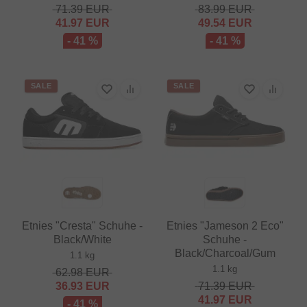
71.39
EUR
83.99
EUR
41.97
EUR
49.54
EUR
- 41 %
- 41 %
SALE
SALE
Etnies "Cresta" Schuhe -
Etnies "Jameson 2 Eco"
Black/White
Schuhe -
Black/Charcoal/Gum
1.1 kg
1.1 kg
62.98
EUR
36.93
EUR
71.39
EUR
41.97
EUR
- 41 %