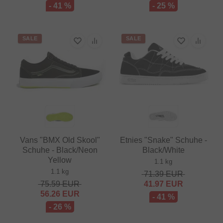
- 41 %
- 25 %
SALE
SALE
Vans "BMX Old Skool"
Etnies "Snake" Schuhe -
Schuhe - Black/Neon
Black/White
Yellow
1.1 kg
1.1 kg
71.39
EUR
75.59
EUR
41.97
EUR
56.26
EUR
- 41 %
- 26 %