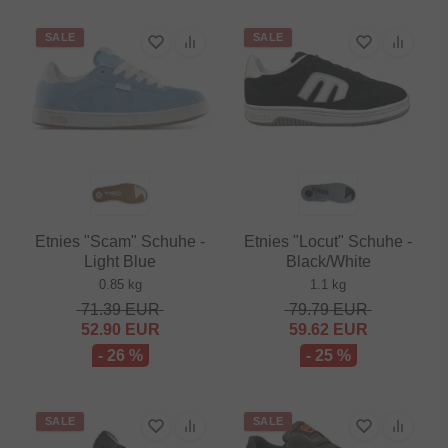
SALE
SALE
Etnies "Scam" Schuhe -
Etnies "Locut" Schuhe -
Light Blue
Black/White
0.85 kg
1.1 kg
71.39
EUR
79.79
EUR
52.90
EUR
59.62
EUR
- 26 %
- 25 %
SALE
SALE