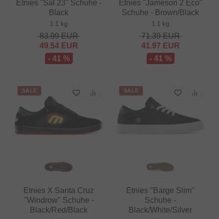
Etnies "Sal 23" Schuhe -
Etnies "Jameson 2 Eco"
Black
Schuhe - Brown/Black
1.1 kg
1.1 kg
83.99
EUR
71.39
EUR
49.54
EUR
41.97
EUR
- 41 %
- 41 %
SALE
SALE
Etnies X Santa Cruz
Etnies "Barge Slim"
"Windrow" Schuhe -
Schuhe -
Black/Red/Black
Black/White/Silver