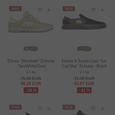
SALE
SALE
Etnies "Windrow" Schuhe
Etnies X Santa Cruz "Lo-
- Tan/White/Gum
Cut Slip" Schuhe - Black
1.1 kg
1.1 kg
75.59
EUR
71.39
EUR
56.26
EUR
41.97
EUR
- 26 %
- 41 %
SALE
SALE