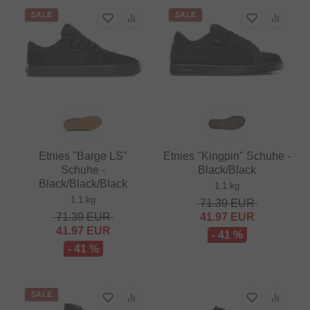
SALE
SALE
Etnies "Barge LS"
Etnies "Kingpin" Schuhe -
Schuhe -
Black/Black
Black/Black/Black
1.1 kg
1.1 kg
71.39
EUR
71.39
EUR
41.97
EUR
41.97
EUR
- 41 %
- 41 %
SALE