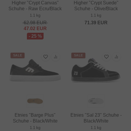
Higher "Crypt Canvas"
Higher "Crypt Suede"
Schuhe - Raw Ecru/Black
Schuhe - Olive/Black
1.1 kg
1.1 kg
62.98
EUR
71.39
EUR
47.02
EUR
- 25 %
SALE
SALE
Etnies "Barge Plus"
Etnies "Sal 23" Schuhe -
Schuhe - Black/White
Black/White
1.1 kg
1.1 kg