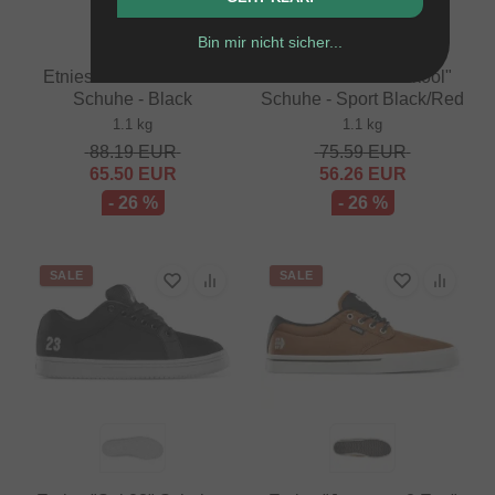
Bin mir nicht sicher...
Etnies "Serin Michelin"
Vans "BMX Old Skool"
Schuhe - Black
Schuhe - Sport Black/Red
1.1 kg
1.1 kg
88.19
EUR
75.59
EUR
65.50
EUR
56.26
EUR
- 26 %
- 26 %
SALE
SALE