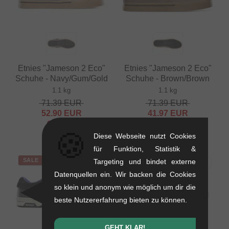
Etnies "Jameson 2 Eco"
Etnies "Jameson 2 Eco"
Schuhe - Navy/Gum/Gold
Schuhe - Brown/Brown
1.1 kg
1.1 kg
71.39
EUR
71.39
EUR
52.90
EUR
41.97
EUR
- 26 %
- 41 %
🍪
Diese Webseite nutzt Cookies
für Funktion, Statistik &
SALE
SALE
Targeting und bindet externe
Datenquellen ein. Wir backen die Cookies
so klein und anonym wie möglich um dir die
beste Nutzererfahrung bieten zu können.
GEHT KLAR!