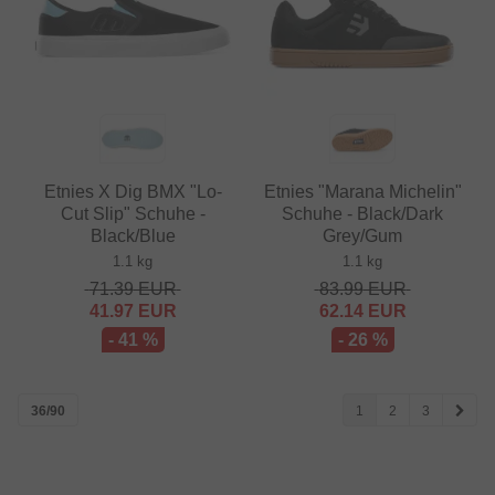
Etnies X Dig BMX "Lo-
Etnies "Marana Michelin"
Cut Slip" Schuhe -
Schuhe - Black/Dark
Black/Blue
Grey/Gum
1.1 kg
1.1 kg
71.39
EUR
83.99
EUR
41.97
EUR
62.14
EUR
- 41 %
- 26 %
36/90
1
2
3