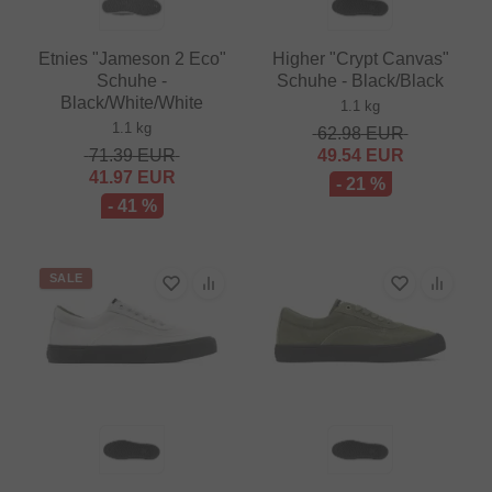
Etnies "Jameson 2 Eco"
Higher "Crypt Canvas"
Schuhe -
Schuhe - Black/Black
Black/White/White
1.1 kg
1.1 kg
62.98
EUR
71.39
EUR
49.54
EUR
41.97
EUR
- 21 %
- 41 %
SALE