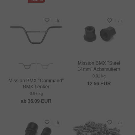
Mission BMX "Steel
14mm" Achsmuttern
0.01 kg
Mission BMX "Command"
12.56
EUR
BMX Lenker
0.97 kg
ab
36.09
EUR