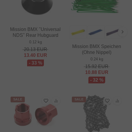
Mission BMX "Universal
NDS" Rear Hubguard
0.12 kg
Mission BMX Speichen
20.13
EUR
(Ohne Nippel)
13.40
EUR
0.24 kg
- 33 %
15.92
EUR
10.88
EUR
- 32 %
SALE
SALE