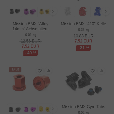
Mission BMX "Alloy
Mission BMX "410" Kette
14mm" Achsmuttern
0.33 kg
0.01 kg
10.88
EUR
12.56
EUR
7.52
EUR
7.52
EUR
- 31 %
- 40 %
SALE
Mission BMX Gyro Tabs
0.02 kg