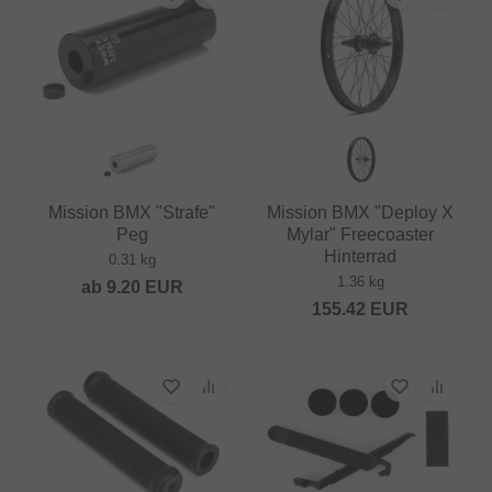
Mission BMX "Strafe"
Mission BMX "Deploy X
Peg
Mylar" Freecoaster
Hinterrad
0.31 kg
1.36 kg
ab
9.20
EUR
155.42
EUR