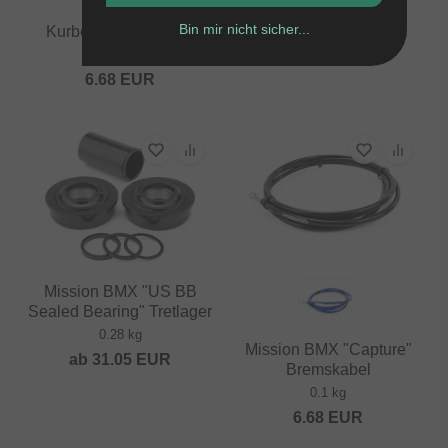
Spline"
Vorbauschrauben
Bin mir nicht sicher...
Kurbelarmschrauben
0.55 kg
0.04 kg
8.36
EUR
6.68
EUR
Mission BMX "US BB
Sealed Bearing" Tretlager
0.28 kg
Mission BMX "Capture"
ab
31.05
EUR
Bremskabel
0.1 kg
6.68
EUR