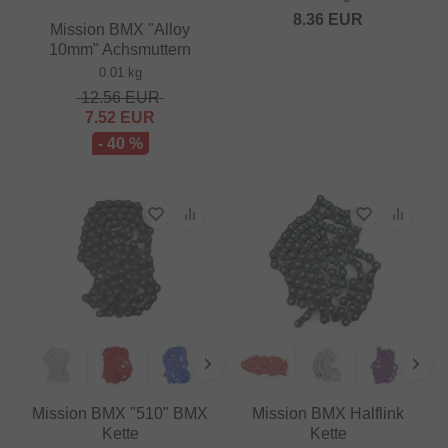
8.36
EUR
Mission BMX "Alloy
10mm" Achsmuttern
0.01 kg
12.56
EUR
7.52
EUR
- 40 %
Mission BMX "510" BMX
Mission BMX Halflink
Kette
Kette