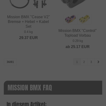
Mission BMX "Cease V2"
Bremse + Hebel + Kabel
Set
Mission BMX "Control"
0.4 kg
Topload Vorbau
29.37
EUR
0.29 kg
ab
25.17
EUR
36/81
1
2
3
MISSION BMX FAQ
In diesem Artikel: