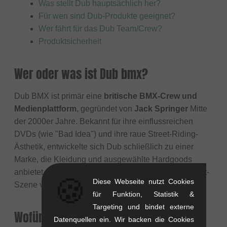
Was stellt Dub hauptsächlich her?
Für wen sind Dub-Produkte geeignet?
Wer fährt für das Dub Team/Crew?
Produktsicherheit
Wer oder was ist Dub bmx?
Dub BMX ist primär eine
britische BMX-Crew und
Medienplattform
, gegründet von
Jack Springer
Mitte
der 2000er Jahre. Bekannt für ihre einflussreichen
DVDs (wie "Bad Idea") und ihre raue Street-Riding-
Ästhetik, entwickelte sich Dub schließlich zu einer
Marke, die Kleidung und ausgewählte Hardgoods
anbietet und tief in der authentischen britischen Street-
🍪
Diese Webseite nutzt Cookies
Szene verwurzelt ist.
für Funktion, Statistik &
Targeting und bindet externe
Wofür steht Dub bmx?
Datenquellen ein. Wir backen die Cookies