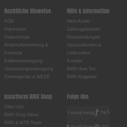
Rechtliche Hinweise
Hilfe & Information
AGB
Mein Konto
Impressum
Zahlungsweisen
Datenschutz
Rücksendungen
Widerrufsbelehrung &
Versandkosten &
Formular
Lieferzeiten
Batterieentsorgung
Kontakt
Verpackungsentsorgung
BMX How Tos
Elektrogeräte & WEEE
BMX Ratgeber
kunstform BMX Shop
Folge Uns
Über Uns
Facebook
Instagram
TikTok
BMX Shop News
BMX & MTB Team
YouTube
Pinterest
RSS