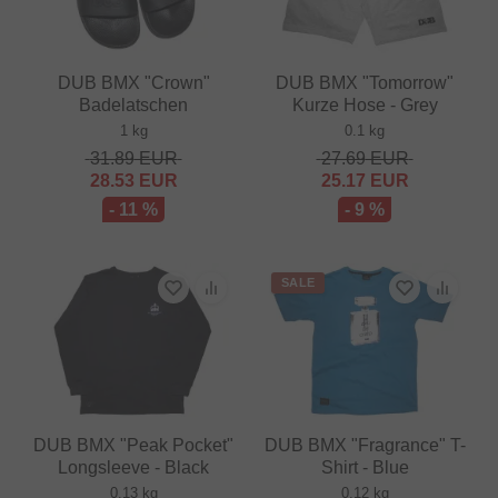
DUB BMX "Crown"
DUB BMX "Tomorrow"
Badelatschen
Kurze Hose - Grey
1 kg
0.1 kg
31.89
EUR
27.69
EUR
28.53
EUR
25.17
EUR
- 11 %
- 9 %
SALE
DUB BMX "Peak Pocket"
DUB BMX "Fragrance" T-
Longsleeve - Black
Shirt - Blue
0.13 kg
0.12 kg