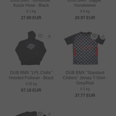
DUB BMX "Tomorrow"
DUB BMX "Biggie"
Kurze Hose - Black
Hundeleine
0.1 kg
0.5 kg
27.69
EUR
20.97
EUR
DUB BMX "LPL Chills"
DUB BMX "Standard
Hooded Pullover - Black
Chillers" Jersey T-Shirt -
Grey/Red
0.25 kg
0.1 kg
67.18
EUR
37.77
EUR