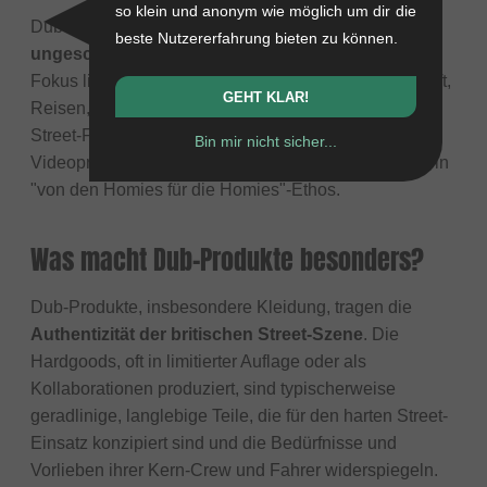
so klein und anonym wie möglich um dir die
Dub repräsentiert die
rohe, authentische und oft
beste Nutzererfahrung bieten zu können.
ungeschliffene britische Street-Riding-Kultur
. Der
Fokus liegt stark auf dem Crew-Aspekt – Freundschaft,
GEHT KLAR!
Reisen, Filmen und das Ausloten der Grenzen des
Street-Fahrens, oft hervorgehoben durch ihre
Bin mir nicht sicher...
Videoprojekte und Fahrer-Spotlights. Es verkörpert ein
"von den Homies für die Homies"-Ethos.
Was macht Dub-Produkte besonders?
Dub-Produkte, insbesondere Kleidung, tragen die
Authentizität der britischen Street-Szene
. Die
Hardgoods, oft in limitierter Auflage oder als
Kollaborationen produziert, sind typischerweise
geradlinige, langlebige Teile, die für den harten Street-
Einsatz konzipiert sind und die Bedürfnisse und
Vorlieben ihrer Kern-Crew und Fahrer widerspiegeln.