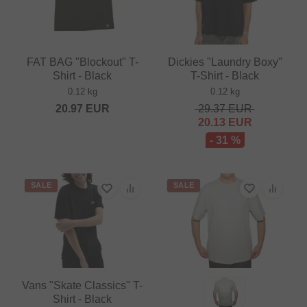
FAT BAG "Blockout" T-
Dickies "Laundry Boxy"
Shirt - Black
T-Shirt - Black
0.12 kg
0.12 kg
20.97
EUR
29.37
EUR
20.13
EUR
- 31 %
SALE
SALE
Vans "Skate Classics" T-
Shirt - Black