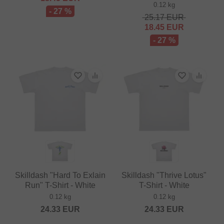
0.12 kg
- 27 %
25.17
EUR
18.45
EUR
- 27 %
Skilldash "Hard To Exlain
Skilldash "Thrive Lotus"
Run" T-Shirt - White
T-Shirt - White
0.12 kg
0.12 kg
24.33
EUR
24.33
EUR