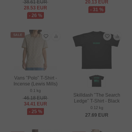
38.61
EUR
20.13
EUR
28.53
EUR
- 31 %
- 26 %
SALE
Vans "Polo" T-Shirt -
Incense (Lewis Mills)
0.1 kg
Skilldash "The Search
46.18
EUR
Ledge" T-Shirt - Black
34.41
EUR
0.12 kg
- 25 %
27.69
EUR