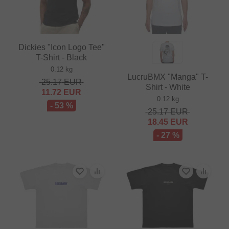
Dickies "Icon Logo Tee"
T-Shirt - Black
0.12 kg
LucruBMX "Manga" T-
25.17
EUR
Shirt - White
11.72
EUR
0.12 kg
- 53 %
25.17
EUR
18.45
EUR
- 27 %