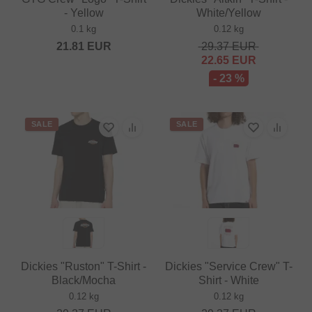
- Yellow
White/Yellow
0.1 kg
0.12 kg
21.81
EUR
29.37
EUR
22.65
EUR
- 23 %
SALE
SALE
Dickies "Ruston" T-Shirt -
Dickies "Service Crew" T-
Black/Mocha
Shirt - White
0.12 kg
0.12 kg