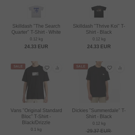
Skilldash "The Search
Skilldash "Thrive Koi" T-
Quarter" T-Shirt - White
Shirt - Black
0.12 kg
0.12 kg
24.33
EUR
24.33
EUR
SALE
SALE
Vans "Original Standard
Dickies "Summerdale" T-
Bloc" T-Shirt -
Shirt - Black
Black/Drizzle
0.12 kg
0.1 kg
29.37
EUR