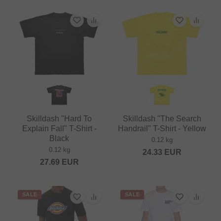
Skilldash "Hard To
Skilldash "The Search
Explain Fall" T-Shirt -
Handrail" T-Shirt - Yellow
Black
0.12 kg
0.12 kg
24.33
EUR
27.69
EUR
SALE
SALE