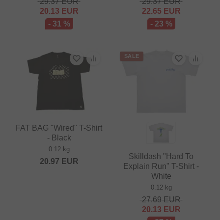
29.37
EUR
29.37
EUR
20.13
EUR
22.65
EUR
- 31 %
- 23 %
SALE
FAT BAG "Wired" T-Shirt
- Black
0.12 kg
Skilldash "Hard To
20.97
EUR
Explain Run" T-Shirt -
White
0.12 kg
27.69
EUR
20.13
EUR