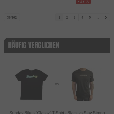
- 27 %
36/362
1
2
3
4
5
...
HÄUFIG VERGLICHEN
VS
Sunday Bikes "Classy" T-Shirt - Black
vs
Stay Strong