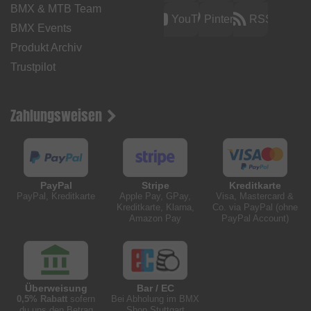
BMX & MTB Team
YouTube
Pinterest
RSS
BMX Events
Produkt Archiv
Trustpilot
Zahlungsweisen
PayPal
Stripe
Kreditkarte
PayPal, Kreditkarte
Apple Pay, GPay,
Visa, Mastercard &
Kreditkarte, Klarna,
Co. via PayPal (ohne
Amazon Pay
PayPal Account)
Überweisung
Bar / EC
0,5% Rabatt
sofern
Bei Abholung im BMX
du uns den Betrag
Shop Stuttgart