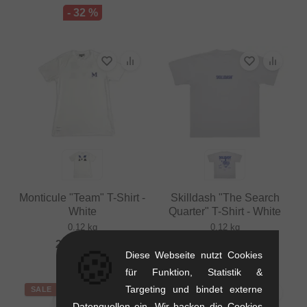
- 32 %
Monticule "Team" T-Shirt -
Skilldash "The Search
White
Quarter" T-Shirt - White
0.12 kg
0.12 kg
25.17
EUR
24.33
EUR
🍪
Diese Webseite nutzt Cookies
für Funktion, Statistik &
Targeting und bindet externe
SALE
SALE
Datenquellen ein. Wir backen die Cookies