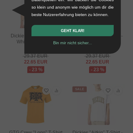
so klein und anonym wie möglich um dir die
beste Nutzererfahrung bieten zu können.
GEHT KLAR!
Dickies "Aitkin" T-Shirt -
Dickies "Aitkin" T-Shirt -
White/Dark Forest
Black/Plum
Bin mir nicht sicher...
0.12 kg
0.12 kg
29.37
EUR
29.37
EUR
22.65
EUR
22.65
EUR
- 23 %
- 23 %
SALE
GTG Crew "Logo" T-Shirt
Dickies "Aitkin" T-Shirt -