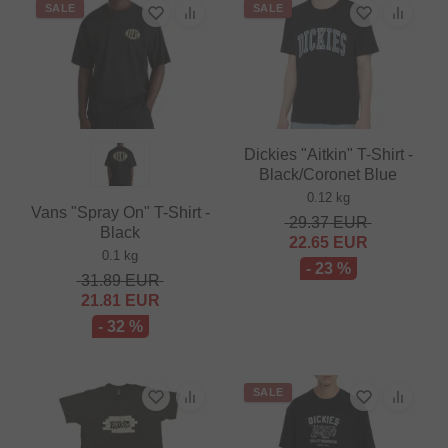
SALE
SALE
Dickies "Aitkin" T-Shirt -
Black/Coronet Blue
0.12 kg
Vans "Spray On" T-Shirt -
29.37
EUR
Black
22.65
EUR
0.1 kg
- 23 %
31.89
EUR
21.81
EUR
- 32 %
SALE