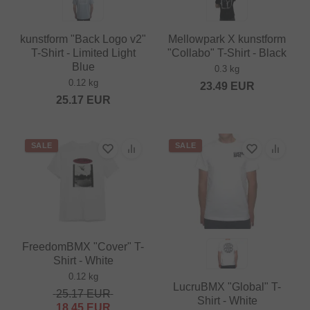
kunstform "Back Logo v2"
Mellowpark X kunstform
T-Shirt - Limited Light
"Collabo" T-Shirt - Black
Blue
0.3 kg
0.12 kg
23.49
EUR
25.17
EUR
SALE
SALE
FreedomBMX "Cover" T-
Shirt - White
0.12 kg
LucruBMX "Global" T-
25.17
EUR
Shirt - White
18.45
EUR