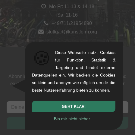
Mo-Fr: 11-13 & 14-18
Sa: 11-16
+49/711/21954890
stuttgart@kunstform.org
🍪
Diese Webseite nutzt Cookies
für Funktion, Statistik &
Newsletter
Targeting und bindet externe
Datenquellen ein. Wir backen die Cookies
Abonniere unseren Newsletter: Events, BMX News und
so klein und anonym wie möglich um dir die
exklusive Deals. Als Dank bekommst du einen
5 EUR
beste Nutzererfahrung bieten zu können.
Gutschein
.
GEHT KLAR!
Bin mir nicht sicher...
ANMELDEN