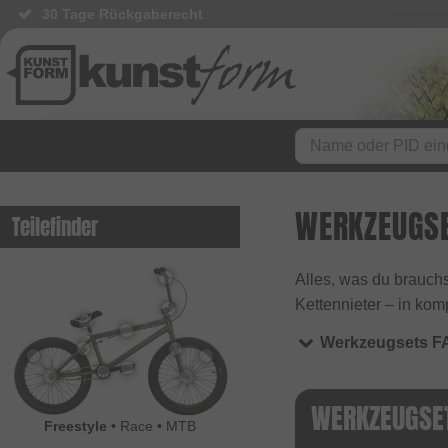
30 Tage Rückgaberecht
WERKZEUGS
Teilefinder
Alles, was du brauchs
Kettennieter – in komp
Werkzeugsets F
WERKZEUGSE
Freestyle
•
Race
•
MTB