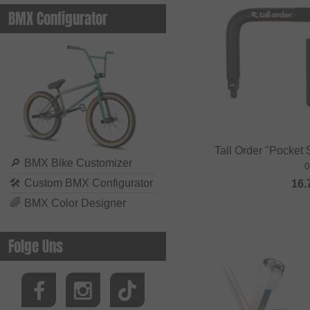
BMX Configurator
Tall Order "Pocket
🔎
BMX Bike Customizer
0
🛠
Custom BMX Configurator
16.
🌈
BMX Color Designer
Folge Uns