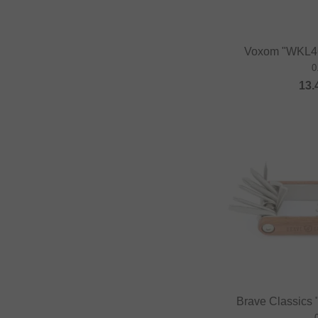
Voxom "WKL46
0
13.
Brave Classics 