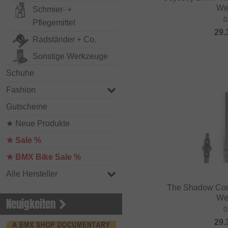
We
Schmier- +
0
Pflegemittel
29.
Radständer + Co.
Sonstige Werkzeuge
Schuhe
Fashion
Gutscheine
★ Neue Produkte
★ Sale %
★ BMX Bike Sale %
Alle Hersteller
The Shadow Cons
We
Neuigkeiten
0
29.