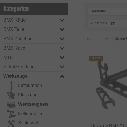
Kategorien
Hersteller
BMX Räder
kunstform Tipp
BMX Teile
BMX Zubehör
BMX Race
MTB
TIPP
Schutzkleidung
Werkzeuge
Luftpumpen
Flickzeug
Werkzeugsets
Kettennieter
Schlüssel
Odyssey BMX "Trav