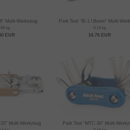
" Multi-Werkzeug
Park Tool "IB-1 I Beam" Multi-Wer
.08 kg
0.14 kg
40
EUR
16.76
EUR
"20" Multi-Werkzeug
Park Tool "MTC-30" Multi-Werk
0.1 kg
0.14 kg