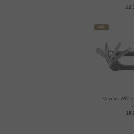
22.
TIPP
Voxom "WKL45
0
16.