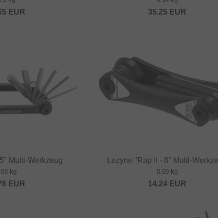
65
EUR
35.25
EUR
" Multi-Werkzeug
Lezyne "Rap II - 8" Multi-Werkz
.09 kg
0.09 kg
76
EUR
14.24
EUR