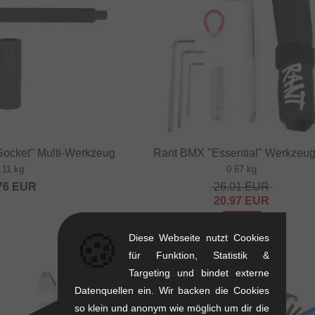
 Socket" Multi-Werkzeug
Rant BMX "Essential" Werkzeug
.11 kg
0.67 kg
76
EUR
26.01
EUR
20.97
EUR
- 19 %
🍪
Diese Webseite nutzt Cookies
für Funktion, Statistik &
Targeting und bindet externe
Datenquellen ein. Wir backen die Cookies
so klein und anonym wie möglich um dir die