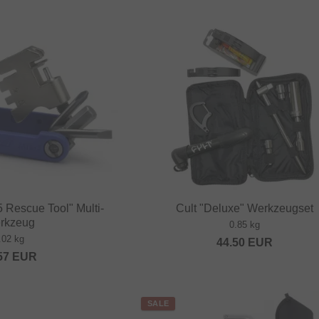
 Rescue Tool" Multi-
Cult "Deluxe" Werkzeugset
rkzeug
0.85 kg
.02 kg
44.50
EUR
57
EUR
SALE