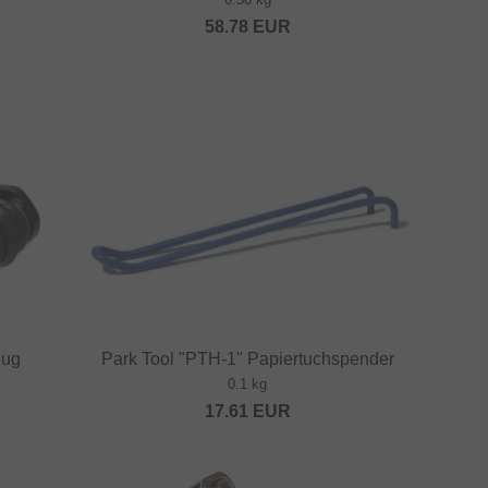
58.78
EUR
eug
Park Tool "PTH-1" Papiertuchspender
0.1 kg
17.61
EUR