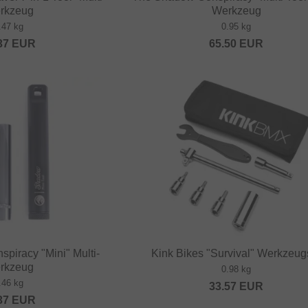
rkzeug
Werkzeug
.47 kg
0.95 kg
37
EUR
65.50
EUR
piracy "Mini" Multi-
Kink Bikes "Survival" Werkzeug
rkzeug
0.98 kg
.46 kg
33.57
EUR
37
EUR