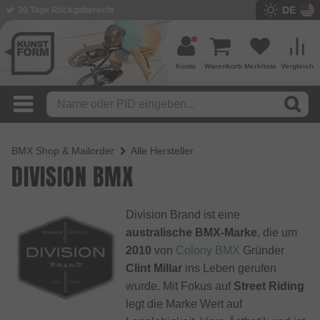
DE
30 Tage Rückgaberecht
Konto
Warenkorb
Merkliste
Vergleich
BMX Shop & Mailorder
Alle Hersteller
DIVISION BMX
Division Brand ist eine
australische BMX-Marke
, die um
2010
von
Colony BMX
Gründer
Clint Millar
ins Leben gerufen
wurde. Mit Fokus auf
Street Riding
legt die Marke Wert auf