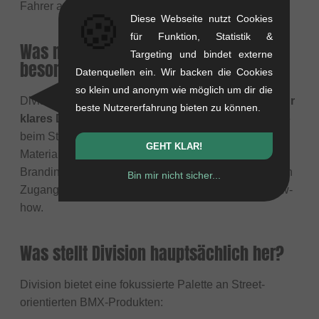
Fahrer ausgeht.
🍪
Diese Webseite nutzt Cookies
für Funktion, Statistik &
Was macht Division-Produkte
Targeting und bindet externe
besonders?
Datenquellen ein. Wir backen die Cookies
so klein und anonym wie möglich um dir die
Division-Produkte sind bekannt für ihre
Stärke und ihr
beste Nutzererfahrung bieten zu können.
klares Design
. Sie konzentrieren sich auf Details, die
beim Street Riding wichtig sind, wie langlebige
GEHT KLAR!
Materialien, verfeinerte Geometrien und oft dezentes
Branding. Ihre Verbindung zu Colony BMX sichert den
Bin mir nicht sicher...
Zugang zu erfahrenem Design- und Fertigungs-Know-
how.
Was stellt Division hauptsächlich her?
Division bietet eine fokussierte Palette an Street-
orientierten BMX-Produkten: