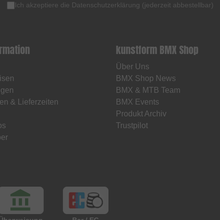
Ich akzeptiere die
Datenschutzerklärung
(
jederzeit abbestellbar
)
ormation
kunstform BMX Shop
Über Uns
isen
BMX Shop News
ngen
BMX & MTB Team
en & Lieferzeiten
BMX Events
Produkt Archiv
os
Trustpilot
er
Überweisung
Bar / EC