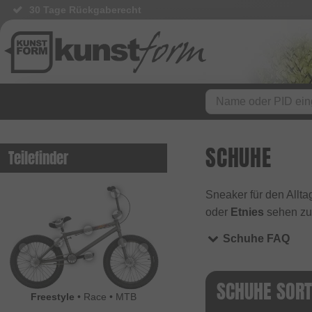
30 Tage Rückgaberecht
SCHUHE
Teilefinder
Sneaker für den Allta
oder
Etnies
sehen zur
Schuhe FAQ
SCHUHE SOR
Freestyle
•
Race
•
MTB