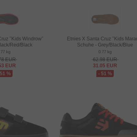
Cruz "Kids Windrow"
Etnies X Santa Cruz "Kids Mara
lack/Red/Black
Schuhe - Grey/Black/Blue
.77 kg
0.77 kg
78
EUR
62.98
EUR
53
EUR
31.05
EUR
 51 %
- 51 %