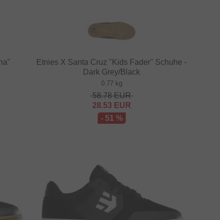
na"
Etnies X Santa Cruz "Kids Fader" Schuhe -
Dark Grey/Black
0.77 kg
58.78
EUR
28.53
EUR
- 51 %