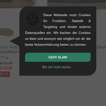
🍪
Diese Webseite nutzt Cookies
für Funktion, Statistik &
Targeting und bindet externe
Datenquellen ein. Wir backen die Cookies
so klein und anonym wie möglich um dir die
beste Nutzererfahrung bieten zu können.
 Cruz "Kids Marana"
Etnies "Kids Joslin" Schuhe - Bla
Black/Red/Gum
0.77 kg
.77 kg
GEHT KLAR!
50.38
EUR
98
EUR
34.41
EUR
Bin mir nicht sicher...
02
EUR
- 32 %
 25 %