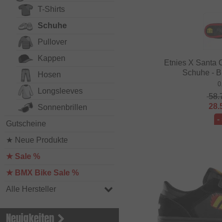
T-Shirts
Schuhe
Pullover
Kappen
Etnies X Santa 
Schuhe - B
Hosen
0
Longsleeves
58.
28.
Sonnenbrillen
-
Gutscheine
★ Neue Produkte
★ Sale %
★ BMX Bike Sale %
Alle Hersteller
Neuigkeiten