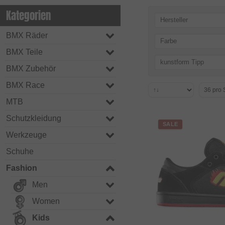
Kategorien
Hersteller
BMX Räder
Farbe
BMX Teile
kunstform Tipp
BMX Zubehör
BMX Race
MTB
Schutzkleidung
SALE
Werkzeuge
Schuhe
Fashion
Men
Women
Kids