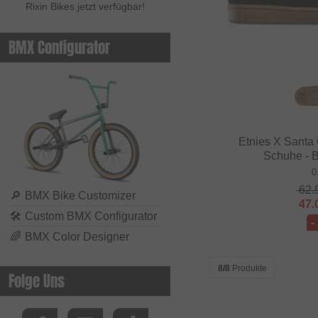
Rixin Bikes jetzt verfügbar!
BMX Configurator
Etnies X Santa
Schuhe - 
0
62.
🔎
BMX Bike Customizer
47.
🛠
Custom BMX Configurator
-
🌈
BMX Color Designer
8/8
Produkte
Folge Uns