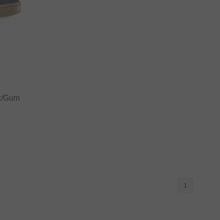
ck/Gum
1