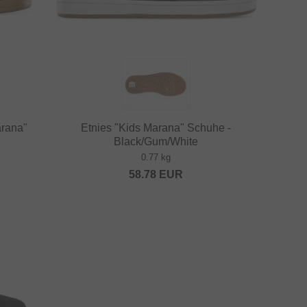
arana"
Etnies "Kids Marana" Schuhe -
Black/Gum/White
0.77 kg
58.78
EUR