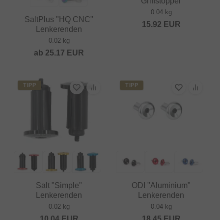
Griffstopper
0.04 kg
SaltPlus "HQ CNC"
15.92
EUR
Lenkerenden
0.02 kg
ab
25.17
EUR
TIPP
TIPP
Salt "Simple"
ODI "Aluminium"
Lenkerenden
Lenkerenden
0.02 kg
0.04 kg
10.04
EUR
18.45
EUR