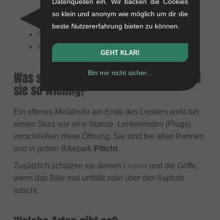
Datenquellen ein. Wir backen die Cookies
wichtig?
so klein und anonym wie möglich um dir die
Welche Arten gibt es?
beste Nutzererfahrung bieten zu können.
Passen alle Lenkerenden auf meinen Lenker?
Was bedeuten die Spezifikationen?
GEHT KLAR!
Bin mir nicht sicher...
Was sind Lenkerenden und warum sind
sie so wichtig?
Ein offenes Metallrohr am Ende des Lenkers wirkt bei
einem Sturz wie eine Stanze. Lenkerenden (Plugs)
verschließen diese Öffnung. Sie sind bei allen Rennen
und in jedem Bikepark
Pflicht
.
Zusätzlich schützen sie deinen
Lenker
und die Griffe,
wenn das Bike mal umfällt oder über den Asphalt
rutscht.