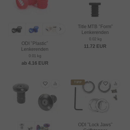
Title MTB "Form"
Lenkerenden
0.02 kg
ODI "Plastic"
11.72
EUR
Lenkerenden
0.01 kg
ab
4.16
EUR
TIPP
ODI "Lock Jaws"