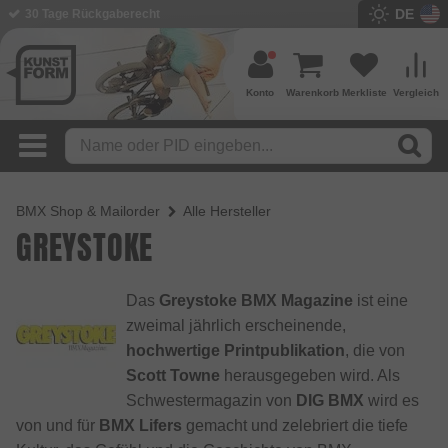
DE
30 Tage Rückgaberecht
Konto
Warenkorb
Merkliste
Vergleich
BMX Shop & Mailorder
Alle Hersteller
GREYSTOKE
Das
Greystoke BMX Magazine
ist eine
zweimal jährlich erscheinende,
hochwertige Printpublikation
, die von
Scott Towne
herausgegeben wird. Als
Schwestermagazin von
DIG BMX
wird es
von und für
BMX Lifers
gemacht und zelebriert die tiefe