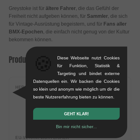
Greystoke ist für
ältere Fahrer
, die das Gefühl der
Freiheit nicht aufgeben können, für
Sammler
, die sich
für Vintage-Ausrüstung begeistern, und für
Fans aller
BMX-Epochen
, die einfach nicht genug von der Kultur
bekommen können.
🍪
Produktsicherheit
Diese Webseite nutzt Cookies
für Funktion, Statistik &
Targeting und bindet externe
Datenquellen ein. Wir backen die Cookies
HERSTELLER
so klein und anonym wie möglich um dir die
Greystoke BMX Media
beste Nutzererfahrung bieten zu können.
E9 & E10 Eurogateway, 100 Borron St
Glasgow G4 9XG
GEHT KLAR!
United Kingdom
info@greystokebmx.com
Bin mir nicht sicher...
EU-VERANTWORTLICHER