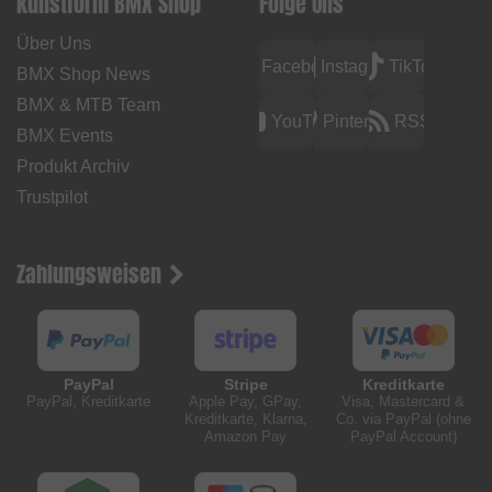
kunstform BMX Shop
Folge Uns
Über Uns
Facebook
Instagram
TikTok
BMX Shop News
BMX & MTB Team
YouTube
Pinterest
RSS
BMX Events
Produkt Archiv
Trustpilot
Zahlungsweisen
PayPal
Stripe
Kreditkarte
PayPal, Kreditkarte
Apple Pay, GPay,
Visa, Mastercard &
Kreditkarte, Klarna,
Co. via PayPal (ohne
Amazon Pay
PayPal Account)