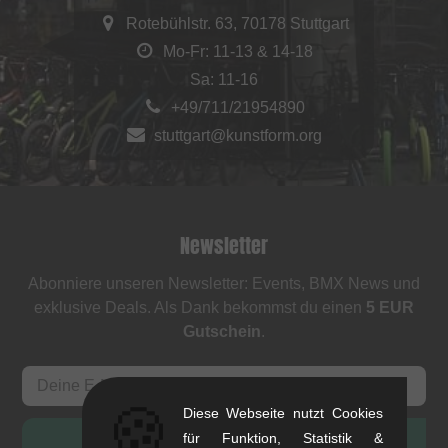
Rotebühlstr. 63, 70178 Stuttgart
Mo-Fr: 11-13 & 14-18
Sa: 11-16
+49/711/21954890
stuttgart@kunstform.org
Newsletter
Abonniere unseren Newsletter: Events, BMX News und
exklusive Deals. Als Dank bekommst du einen
5 EUR
Gutschein
.
🍪
Diese Webseite nutzt Cookies
ANMELDEN
für Funktion, Statistik &