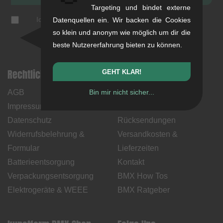
Targeting und bindet externe
Ich akzeptiere die
Datenschutzerklärung
(
jederzeit
Datenquellen ein. Wir backen die Cookies
abbestellbar
)
so klein und anonym wie möglich um dir die
beste Nutzererfahrung bieten zu können.
Rechtliche Hinweise
Hilfe & Information
GEHT KLAR!
AGB
Bin mir nicht sicher...
Mein Konto
Impressum
Zahlungsweisen
Datenschutz
Rücksendungen
Widerrufsbelehrung &
Versandkosten &
Formular
Lieferzeiten
Batterieentsorgung
Kontakt
Verpackungsentsorgung
BMX How Tos
Elektrogeräte & WEEE
BMX Ratgeber