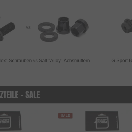
VS
Hex" Schrauben
vs
Salt "Alloy" Achsmuttern
G-Sport 
TEILE - SALE
SALE