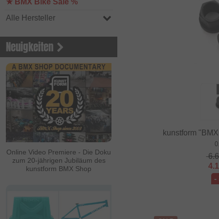
★ BMX Bike Sale %
Alle Hersteller
Neuigkeiten
kunstform "BMX
0
Online Video Premiere - Die Doku
6.
zum 20-jährigen Jubiläum des
4.
kunstform BMX Shop
-