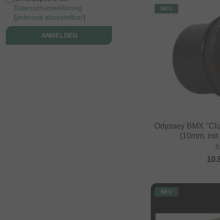
Datenschutzerklärung
NEU
(
jederzeit abbestellbar
)
ANMELDEN
Odyssey BMX "Clu
(10mm, mit
0
10.
NEU