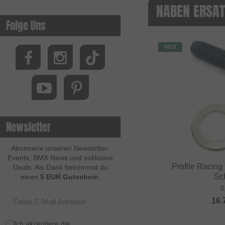
NABEN ERSAT
Folge Uns
NEU
Newsletter
Abonniere unseren Newsletter:
Events, BMX News und exklusive
Profile Racin
Deals. Als Dank bekommst du
Sc
einen
5 EUR Gutschein
.
0
16.
Ich akzeptiere die