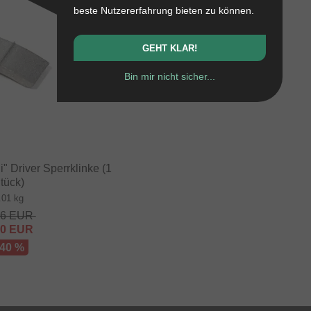
beste Nutzererfahrung bieten zu können.
GEHT KLAR!
Bin mir nicht sicher...
i" Driver Sperrklinke (1
tück)
.01 kg
36
EUR
00
EUR
 40 %