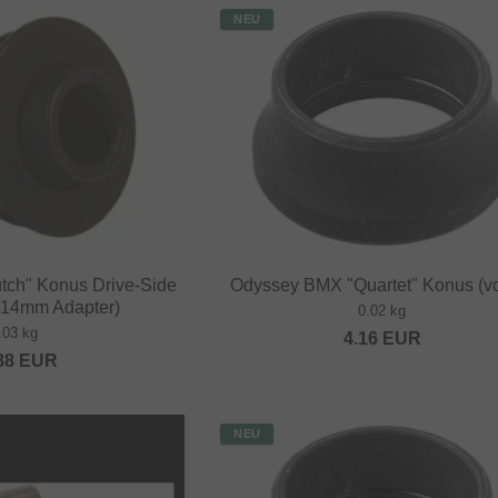
NEU
tch" Konus Drive-Side
Odyssey BMX "Quartet" Konus (v
 14mm Adapter)
0.02 kg
.03 kg
4.16
EUR
88
EUR
NEU