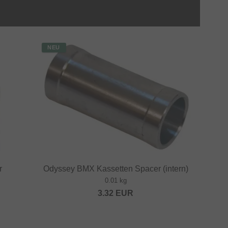
NEU
r
Odyssey BMX Kassetten Spacer (intern)
0.01 kg
3.32
EUR