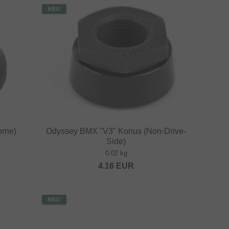
NEU
orne)
Odyssey BMX "V3" Konus (Non-Drive-
Side)
0.02 kg
4.16
EUR
NEU