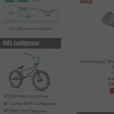
SALE
Rixin Bikes jetzt verfügbar!
BMX Configurator
Profile Racing "Min
S
0
8.
5.
-
🔎
BMX Bike Customizer
🛠
Custom BMX Configurator
🌈
BMX Color Designer