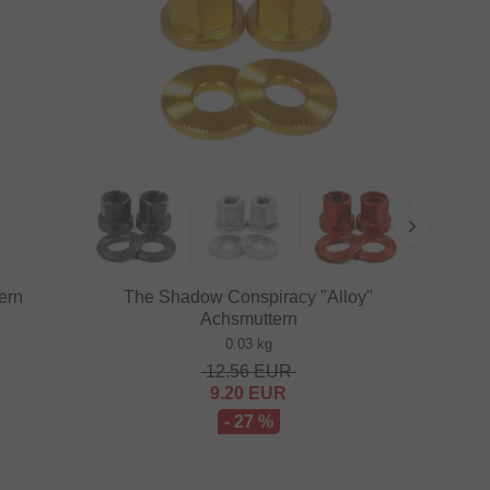
ern
The Shadow Conspiracy "Alloy"
Achsmuttern
0.03 kg
12.56
EUR
9.20
EUR
- 27 %