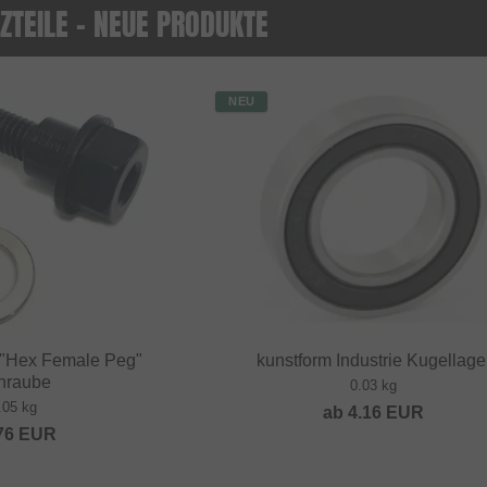
ZTEILE - NEUE PRODUKTE
NEU
g "Hex Female Peg"
kunstform Industrie Kugellage
hraube
0.03 kg
.05 kg
ab
4.16
EUR
76
EUR