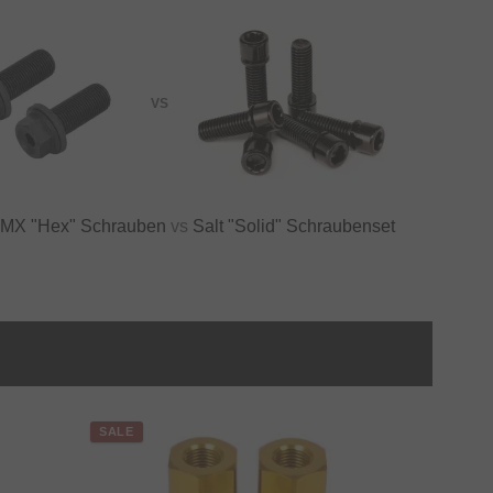
VS
BMX "Hex" Schrauben
vs
Salt "Solid" Schraubenset
SALE