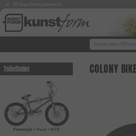
30 Tage Rückgaberecht
COLONY BIK
Teilefinder
Freestyle
•
Race
•
MTB