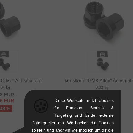
 CrMo" Achsmuttern
kunstform "BMX Alloy" Achsmutt
.04 kg
0.02 kg
68
EUR
8.36
EUR
🍪
Diese Webseite nutzt Cookies
16
EUR
5.00
EUR
für Funktion, Statistik &
 38 %
- 40 %
Targeting und bindet externe
Datenquellen ein. Wir backen die Cookies
so klein und anonym wie möglich um dir die