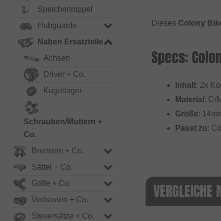
Speichennippel
Dieses
Colony Bik
Hubguards
Naben Ersatzteile
Specs: Colo
Achsen
Driver + Co.
Inhalt
: 2x K
Kugellager
Material
: Cr
Größe
: 14m
Schrauben/Muttern +
Passt zu
: C
Co.
Bremsen + Co.
Sättel + Co.
Griffe + Co.
VERGLEICHE 
Vorbauten + Co.
Steuersätze + Co.