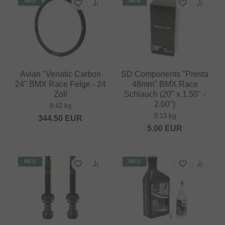
NEU
NEU
Avian "Venatic Carbon
SD Components "Presta
24" BMX Race Felge - 24
48mm" BMX Race
Zoll
Schlauch (20" x 1.50" -
2.00")
0.42 kg
0.13 kg
344.50
EUR
5.00
EUR
NEU
NEU