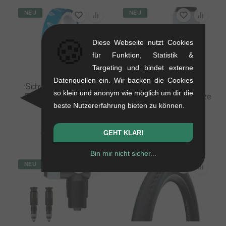
NEU
NEU
🍪
Diese Webseite nutzt Cookies
für Funktion, Statistik &
Targeting und bindet externe
Datenquellen ein. Wir backen die Cookies
Schwalbe Tubeless
Schwalbe "Clik Valve"
so klein und anonym wie möglich um dir die
Felgenband - 32mm
Umrüstset (Ventileinsätze
beste Nutzererfahrung bieten zu können.
(10m)
+ Adapter)
0.15 kg
0.03 kg
20.97
EUR
12.56
EUR
GEHT KLAR!
Bin mir nicht sicher...
NEU
NEU