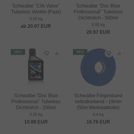
Schwalbe "Clik Valve"
Schwalbe "Doc Blue
Tubeless Ventile (Paar)
Professional" Tubeless
Dichtmilch - 500ml
0.02 kg
0.55 kg
ab
20.97
EUR
20.97
EUR
NEU
NEU
Schwalbe "Doc Blue
Schwalbe Felgenband
Professional" Tubeless
selbstklebend - 19mm
Dichtmilch - 200ml
(50m Werkstattrolle)
0.25 kg
0.4 kg
10.88
EUR
16.76
EUR