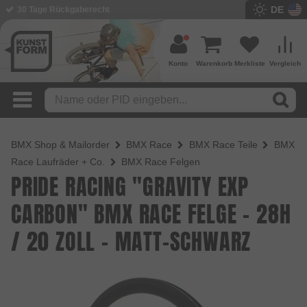
DE
BMX Shop seit 2003
Konto
Warenkorb
Merkliste
Vergleich
BMX Shop & Mailorder
BMX Race
BMX Race Teile
BMX
Race Laufräder + Co.
BMX Race Felgen
PRIDE RACING "GRAVITY EXP
CARBON" BMX RACE FELGE - 28H
/ 20 ZOLL - MATT-SCHWARZ