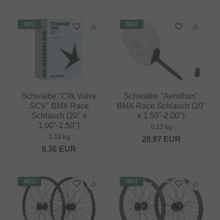
NEU
NEU
Schwalbe "Clik Valve
Schwalbe "Aerothan"
SCV" BMX Race
BMX Race Schlauch (20"
Schlauch (20" x
x 1.50"-2.00")
1.00"-1.50")
0.13 kg
0.13 kg
20.97
EUR
8.36
EUR
NEU
NEU