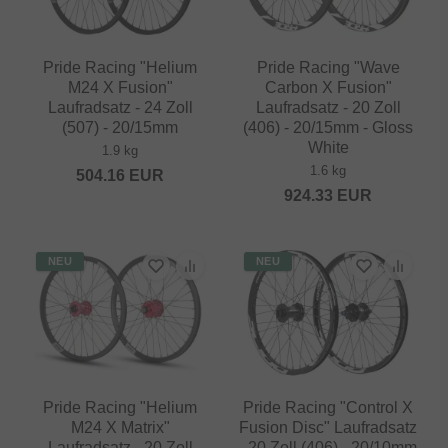
Pride Racing "Helium
Pride Racing "Wave
M24 X Fusion"
Carbon X Fusion"
Laufradsatz - 24 Zoll
Laufradsatz - 20 Zoll
(507) - 20/15mm
(406) - 20/15mm - Gloss
White
1.9 kg
1.6 kg
504.16
EUR
924.33
EUR
NEU
NEU
Pride Racing "Helium
Pride Racing "Control X
M24 X Matrix"
Fusion Disc" Laufradsatz
Laufradsatz - 20 Zoll
- 20 Zoll (406) - 20/10mm