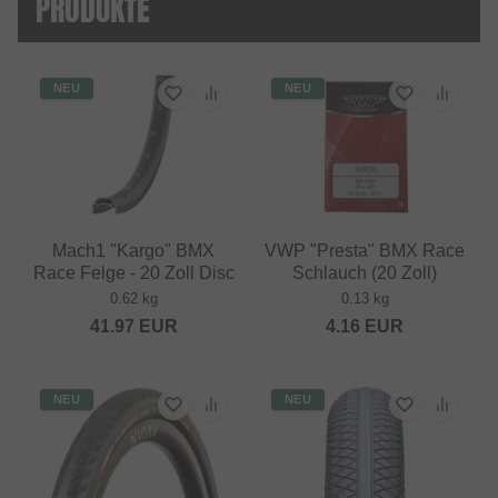
PRODUKTE
NEU
NEU
Mach1 "Kargo" BMX
VWP "Presta" BMX Race
Race Felge - 20 Zoll Disc
Schlauch (20 Zoll)
0.62 kg
0.13 kg
41.97
EUR
4.16
EUR
NEU
NEU