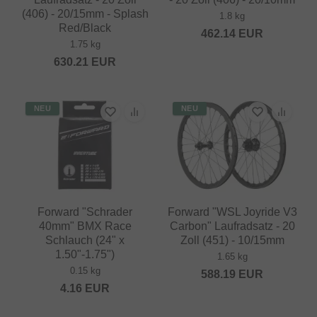
(406) - 20/15mm - Splash
1.8 kg
Red/Black
462.14
EUR
1.75 kg
630.21
EUR
NEU
NEU
Forward "Schrader
Forward "WSL Joyride V3
40mm" BMX Race
Carbon" Laufradsatz - 20
Schlauch (24" x
Zoll (451) - 10/15mm
1.50"-1.75")
1.65 kg
0.15 kg
588.19
EUR
4.16
EUR