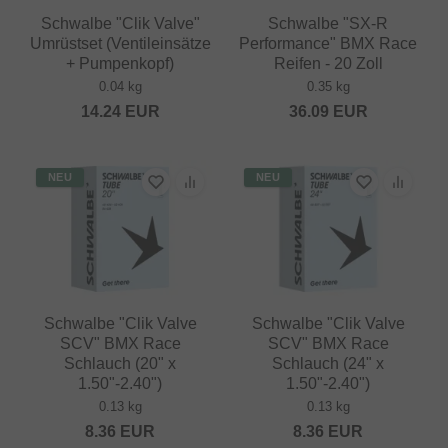
Schwalbe "Clik Valve"
Schwalbe "SX-R
Umrüstset (Ventileinsätze
Performance" BMX Race
+ Pumpenkopf)
Reifen - 20 Zoll
0.04 kg
0.35 kg
14.24
EUR
36.09
EUR
NEU
NEU
Schwalbe "Clik Valve
Schwalbe "Clik Valve
SCV" BMX Race
SCV" BMX Race
Schlauch (20" x
Schlauch (24" x
1.50"-2.40")
1.50"-2.40")
0.13 kg
0.13 kg
8.36
EUR
8.36
EUR