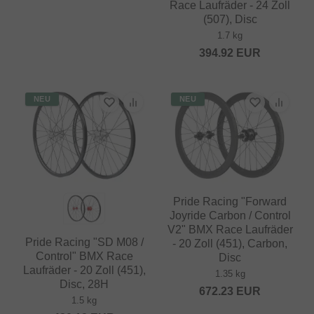
Race Laufräder - 24 Zoll
(507), Disc
1.7 kg
394.92
EUR
NEU
NEU
Pride Racing "Forward
Joyride Carbon / Control
V2" BMX Race Laufräder
Pride Racing "SD M08 /
- 20 Zoll (451), Carbon,
Control" BMX Race
Disc
Laufräder - 20 Zoll (451),
1.35 kg
Disc, 28H
672.23
EUR
1.5 kg